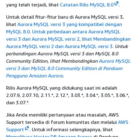
yang telah terjadi, lihat
Catatan Rilis MySQL 8.0
.
Untuk detail fitur-fitur baru di Aurora MySQL versi 3,
lihat
Aurora MySQL versi 3 yang kompatibel dengan
MySQL 8.0
.
Untuk perbedaan antara Aurora MySQL
versi 3 dan Aurora MySQL versi 2, lihat Membandingkan
Aurora MySQL versi 2 dan Aurora MySQL versi 3.
Untuk
perbandingan Aurora MySQL versi 3 dan MySQL 8.0
Community Edition, lihat Membandingkan
Aurora MySQL
versi 3 dan MySQL 8.0 Community Edition di Panduan
Pengguna Amazon Aurora
.
Rilis Aurora MySQL yang didukung saat ini adalah
2.07.9, 2.07.10, 2.11.*, 2.12.*, 3.03.*, 3.04.*, 3.05.*, 3.06.*,
dan 3.07.*.
Jika Anda memiliki pertanyaan atau masalah, AWS
Support tersedia di forum komunitas dan melalui
AWS
Support
. Untuk informasi selengkapnya, lihat
Memelihara klaster DB Amazon Aurora
di
Panduan