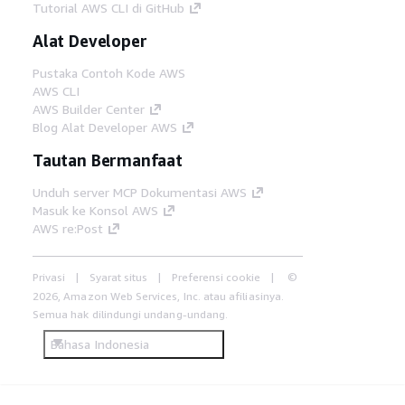
Tutorial AWS CLI di GitHub
Alat Developer
Pustaka Contoh Kode AWS
AWS CLI
AWS Builder Center
Blog Alat Developer AWS
Tautan Bermanfaat
Unduh server MCP Dokumentasi AWS
Masuk ke Konsol AWS
AWS re:Post
Privasi
Syarat situs
Preferensi cookie
©
2026, Amazon Web Services, Inc. atau afiliasinya.
Semua hak dilindungi undang-undang.
Bahasa Indonesia