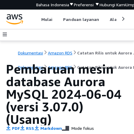
Bahasa Indonesia
Preferensi
Hubungi Kami
Ump
Mulai
Panduan layanan
Alat devel
Dokumentasi
Amazon RDS
Catata
Pembaruan mesin
Dokumentasi
Amazon RDS
Catatan Rilis untuk Auror
database Aurora
MySQL 2024-06-04
(versi 3.07.0)
(Usang)
PDF
RSS
Markdown
Mode fokus