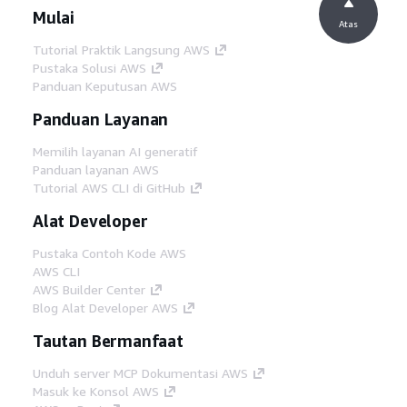
Mulai
Atas
Tutorial Praktik Langsung AWS
Pustaka Solusi AWS
Panduan Keputusan AWS
Panduan Layanan
Memilih layanan AI generatif
Panduan layanan AWS
Tutorial AWS CLI di GitHub
Alat Developer
Pustaka Contoh Kode AWS
AWS CLI
AWS Builder Center
Blog Alat Developer AWS
Tautan Bermanfaat
Unduh server MCP Dokumentasi AWS
Masuk ke Konsol AWS