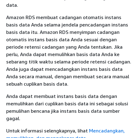
data.
Amazon RDS membuat cadangan otomatis instans
basis data Anda selama jendela pencadangan instans
basis data itu. Amazon RDS menyimpan cadangan
otomatis instans basis data Anda sesuai dengan
periode retensi cadangan yang Anda tentukan. Jika
perlu, Anda dapat memulihkan basis data Anda ke
sebarang titik waktu selama periode retensi cadangan.
Anda juga dapat mencadangkan instans basis data
Anda secara manual, dengan membuat secara manual
sebuah cuplikan basis data.
Anda dapat membuat instans basis data dengan
memulihkan dari cuplikan basis data ini sebagai solusi
pemulihan bencana jika instans basis data sumber
gagal.
Untuk informasi selengkapnya, lihat
Mencadangkan,
memulihkan, dan mengekspor data
.