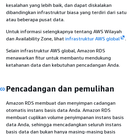
kesalahan yang lebih baik, dan dapat diskalakan
dibandingkan infrastruktur biasa yang terdiri dari satu
atau beberapa pusat data.
Untuk informasi selengkapnya tentang AWS Wilayah
dan Availability Zone, lihat
infrastruktur AWS global
.
Selain infrastruktur AWS global,
Amazon RDS
menawarkan fitur untuk membantu mendukung
ketahanan data dan kebutuhan pencadangan Anda.
Pencadangan dan pemulihan
Amazon RDS membuat dan menyimpan cadangan
otomatis instans basis data Anda. Amazon RDS
membuat cuplikan volume penyimpanan instans basis
data Anda, sehingga mencadangkan seluruh instans
basis data dan bukan hanya masing-masing basis