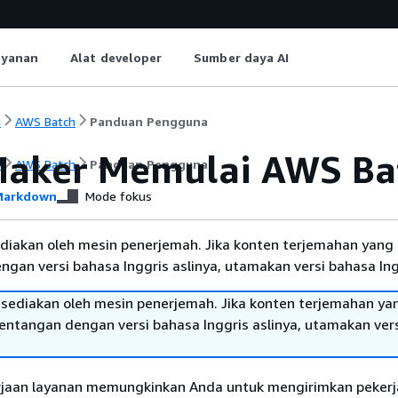
ayanan
Alat developer
Sumber daya AI
i
AWS Batch
Panduan Pengguna
aker Memulai AWS Ba
i
AWS Batch
Panduan Pengguna
arkdown
Mode fokus
diakan oleh mesin penerjemah. Jika konten terjemahan yang 
gan versi bahasa Inggris aslinya, utamakan versi bahasa Ing
sediakan oleh mesin penerjemah. Jika konten terjemahan ya
tentangan dengan versi bahasa Inggris aslinya, utamakan ver
jaan layanan memungkinkan Anda untuk mengirimkan peker