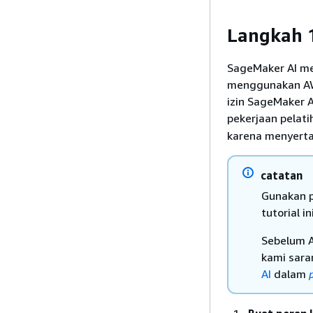
Langkah 1
SageMaker AI me
menggunakan AWS
izin SageMaker 
pekerjaan pelat
karena menyerta
catatan
Gunakan p
tutorial ini
Sebelum A
kami sara
AI
dalam