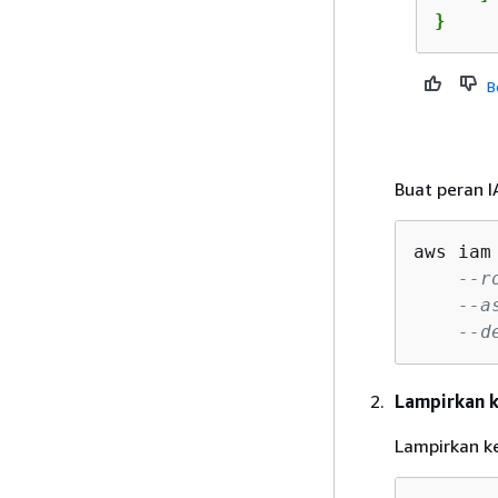
}
B
Buat peran 
aws iam
--r
--a
--d
Lampirkan k
Lampirkan ke