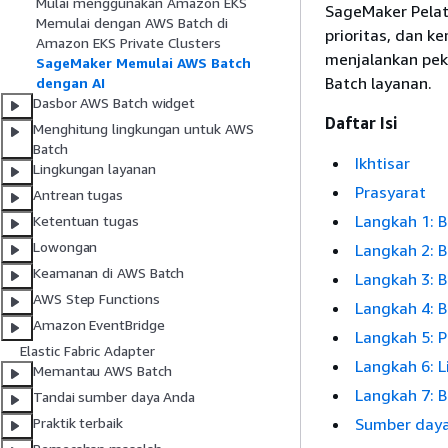
Mulai menggunakan Amazon EKS
SageMaker Pelat
Memulai dengan AWS Batch di
prioritas, dan k
Amazon EKS Private Clusters
menjalankan pe
SageMaker Memulai AWS Batch
Batch layanan.
dengan AI
Dasbor AWS Batch widget
Daftar Isi
Menghitung lingkungan untuk AWS
Batch
Ikhtisar
Lingkungan layanan
Prasyarat
Antrean tugas
Langkah 1: 
Ketentuan tugas
Lowongan
Langkah 2: 
Keamanan di AWS Batch
Langkah 3: 
AWS Step Functions
Langkah 4: B
Amazon EventBridge
Langkah 5: P
Elastic Fabric Adapter
Langkah 6: L
Memantau AWS Batch
Langkah 7: B
Tandai sumber daya Anda
Sumber day
Praktik terbaik