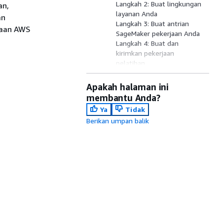
Langkah 2: Buat lingkungan
an,
layanan Anda
an
Langkah 3: Buat antrian
jaan AWS
SageMaker pekerjaan Anda
Langkah 4: Buat dan
kirimkan pekerjaan
pelatihan
Langkah 5: Pantau status
pekerjaan
Apakah halaman ini
Langkah 6: Lihat hasil
membantu Anda?
pekerjaan
Ya
Tidak
Langkah 7: Bersihkan
Berikan umpan balik
sumber daya tutorial Anda
Sumber daya tambahan