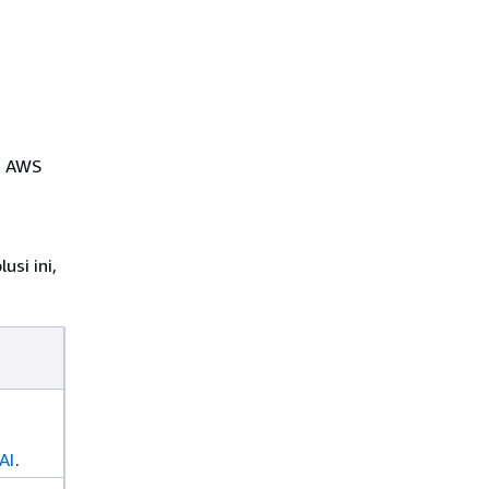
a AWS
si ini,
AI
.