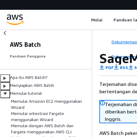
Mulai
Panduan l
Dokumentas
AWS Batch
SageM
Dokumentas
Panduan Pengguna
PDF
RSS
M
Apa itu AWS Batch?
Terjemahan dise
Menyiapkan AWS Batch
bertentangan den
Memulai tutorial
Memulai Amazon EC2 menggunakan
Terjemahan di
Wizard
diberikan ber
Memulai orkestrasi Fargate
Inggris.
menggunakan Wizard
Memulai dengan AWS Batch dan
Fargate menggunakan AWS CLI
AWS Batch peker