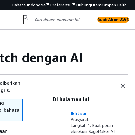
Bahasa Indonesia
Preferensi
Hubungi Kami
Umpan Balik
Buat Akun AWS
tch dengan AI
diberikan
gris.
Di halaman ini
ng
si bahasa
Ikhtisar
Prasyarat
Langkah 1: Buat peran
jaan
eksekusi SageMaker AI