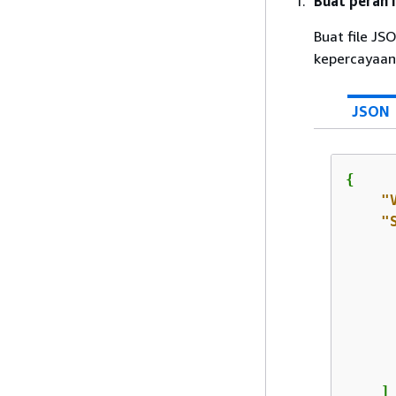
Buat peran 
Buat file J
kepercayaan 
JSON
{
"
"
      
      
    ]
