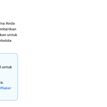
ama Anda
emberikan
ukan untuk
rkelola
I untuk
a,
eMaker