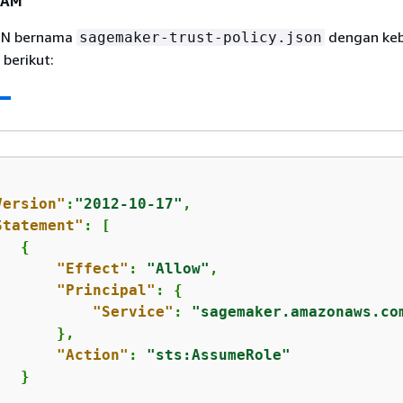
IAM
SON bernama
dengan keb
sagemaker-trust-policy.json
berikut:
Version"
:
"2012-10-17"
,

Statement"
: [

{
"Effect"
: 
"Allow"
,

"Principal"
: 
{
"Service"
: 
"sagemaker.amazonaws.co
      },

"Action"
: 
"sts:AssumeRole"
  }
