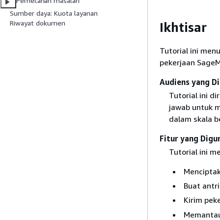
Pemecahan masalah
Sumber daya: Kuota layanan
Riwayat dokumen
Ikhtisar
Tutorial ini me
pekerjaan SageM
Audiens yang Di
Tutorial ini 
jawab untuk m
dalam skala b
Fitur yang Digu
Tutorial ini 
Menciptak
Buat antr
Kirim pek
Memantau 