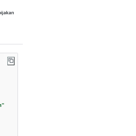
ijakan
m"