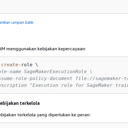
erikan umpan balik
IAM menggunakan kebijakan kepercayaan:
 
create
-
role \

ole-name SageMakerExecutionRole \
ssume-role-policy-document file://sagemaker-t
escription "Execution role for SageMaker trai
ebijakan terkelola
bijakan terkelola yang diperlukan ke peran: