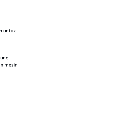
n untuk
gung
an mesin