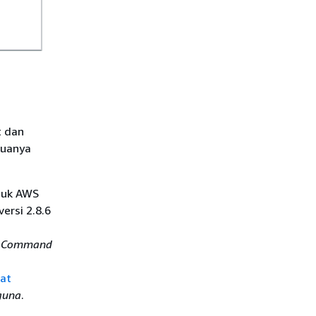
t dan
duanya
asuk AWS
ersi 2.8.6
S Command
pat
guna
.