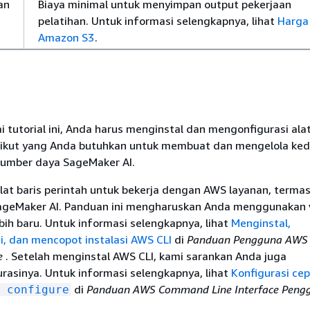
an
Biaya minimal untuk menyimpan output pekerjaan
pelatihan. Untuk informasi selengkapnya, lihat
Harga
Amazon S3
.
tutorial ini, Anda harus menginstal dan mengonfigurasi ala
ikut yang Anda butuhkan untuk membuat dan mengelola ke
umber daya SageMaker AI.
lat baris perintah untuk bekerja dengan AWS layanan, term
ageMaker AI. Panduan ini mengharuskan Anda menggunakan v
bih baru. Untuk informasi selengkapnya, lihat
Menginstal,
, dan mencopot instalasi AWS CLI
di
Panduan Pengguna AW
ce
. Setelah menginstal AWS CLI, kami sarankan Anda juga
rasinya. Untuk informasi selengkapnya, lihat
Konfigurasi ce
di
Panduan AWS Command Line Interface Peng
 configure