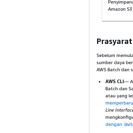
Penyimpan
Amazon S3
Prasyarat
Sebelum memulai 
sumber daya ber
AWS Batch dan s
AWS CLI
— A
Batch dan S
atau yang le
memperbarui
Line Interfa
mengkonfigu
dengan
aws