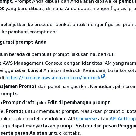
rompt
. Prompt Anda dibuat dan Anda akan dibawa ke
pembua
pt
yang baru dibuat, di mana Anda dapat mengonfigurasi pr
melanjutkan ke prosedur berikut untuk mengonfigurasi prom
i ke pembuat prompt nanti.
gurasi prompt Anda
lum berada di pembuat prompt, lakukan hal berikut:
e AWS Management Console dengan identitas IAM yang memili
enggunakan konsol Amazon Bedrock. Kemudian, buka konsol
 di
https://console.aws.amazon.com/bedrock
.
ajemen Prompt
dari panel navigasi kiri. Kemudian, pilih pro
Prompts
.
an
Prompt draft
, pilih
Edit di pembangun prompt
.
nel
Prompt
untuk membuat prompt. Masukkan prompt di kot
rakhir. Jika model mendukung API
Converse
atau
API Anthrop
 juga dapat menyertakan
prompt Sistem
dan
pesan Penggu
serta pesan
Asisten
untuk konteks.