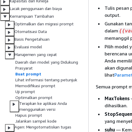
Kapasitas dan Kinerja
Tulis pesan
Lacak penggunaan dan biaya
output.
Kemampuan Tambahan
Gunakan tan
Optimalkan dan migrasi prompt
dalam
{
{
va
Otomatisasi Data
memanggil 
Basis Pengetahuan
Pilih model
Evaluasi model
berencana u
Manajemen yang cepat
Anda memilih
Daerah dan model yang Didukung
akan diguna
Prasyarat
Buat prompt
lihat
Paramet
Lihat informasi tentang petunjuk
Memodifikasi prompt
Semua prompt me
Uji prompt
Optimalkan prompt
MaxTokens
Terapkan ke aplikasi Anda
dihasilkan.
menggunakan versi
StopSequen
Hapus prompt
yang menyeb
Jalankan sampel kode
Agen: Mengotomatiskan tugas
suhu
— Kemun