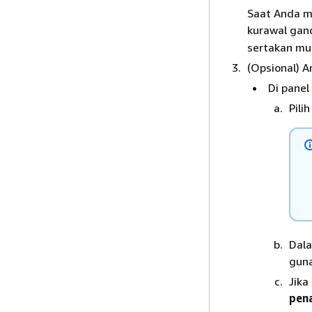
Saat Anda m
kurawal gan
sertakan mu
(Opsional) 
Di panel
Pili
Dal
gun
Jik
pen