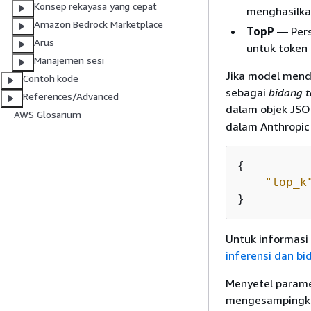
Konsep rekayasa yang cepat
menghasilka
Amazon Bedrock Marketplace
TopP
— Pers
Arus
untuk token 
Manajemen sesi
Jika model men
Contoh kode
sebagai
bidang 
References/Advanced
dalam objek JSO
AWS Glosarium
dalam Anthropic
{
"top_k
}
Untuk informasi 
inferensi dan b
Menyetel parame
mengesampingkan