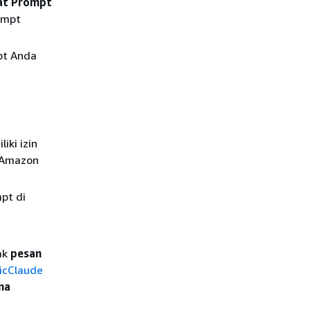
t Prompt
ompt
pt Anda
ki izin
 Amazon
mpt di
ak
pesan
icClaude
na