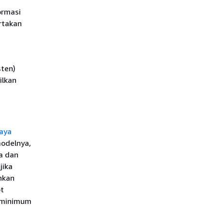
ormasi
rtakan
sten)
ilkan
aya
modelnya,
a dan
jika
hkan
pt
i minimum