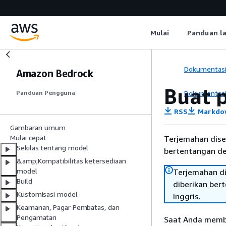
Mulai
Panduan l
Dokumentas
Amazon Bedrock
Buat 
Dokumentas
Panduan Pengguna
RSS
Markdo
Gambaran umum
Mulai cepat
Terjemahan dise
Sekilas tentang model
bertentangan den
&amp;Kompatibilitas ketersediaan
model
Terjemahan di
Build
diberikan ber
Kustomisasi model
Inggris.
Keamanan, Pagar Pembatas, dan
Pengamatan
Saat Anda membu