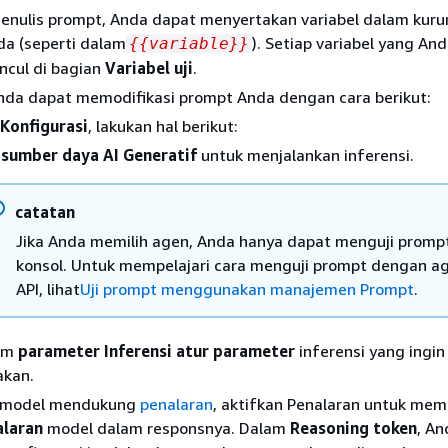
enulis prompt, Anda dapat menyertakan variabel dalam kur
da (seperti dalam
). Setiap variabel yang An
{
{
variable}}
ncul di bagian
Variabel uji
.
Anda dapat memodifikasi prompt Anda dengan cara berikut:
Konfigurasi
, lakukan hal berikut:
h
sumber daya AI Generatif
untuk menjalankan inferensi.
catatan
Jika Anda memilih agen, Anda hanya dapat menguji prompt
konsol. Untuk mempelajari cara menguji prompt dengan ag
API, lihat
Uji prompt menggunakan manajemen Prompt
.
am
parameter Inferensi atur parameter
inferensi yang ingi
akan.
a model mendukung
penalaran
, aktifkan Penalaran untuk me
alaran
model dalam responsnya. Dalam
Reasoning token
, A