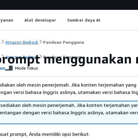
ayanan
Alat developer
Sumber daya AI
i
Amazon Bedrock
Panduan Pengguna
prompt menggunakan
i
Amazon Bedrock
Panduan Pengguna
wn
Mode fokus
diakan oleh mesin penerjemah. Jika konten terjemahan yang 
gan versi bahasa Inggris aslinya, utamakan versi bahasa Ing
sediakan oleh mesin penerjemah. Jika konten terjemahan ya
tentangan dengan versi bahasa Inggris aslinya, utamakan ver
at prompt, Anda memiliki opsi berikut: