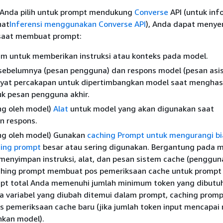
 Anda pilih untuk prompt mendukung
Converse
API (untuk inf
hat
Inferensi menggunakan Converse API
), Anda dapat menye
i saat membuat prompt:
em untuk memberikan instruksi atau konteks pada model.
sebelumnya (pesan pengguna) dan respons model (pesan asi
ayat percakapan untuk dipertimbangkan model saat menghas
uk pesan pengguna akhir.
ng oleh model)
Alat
untuk model yang akan digunakan saat
n respons.
ung oleh model) Gunakan
caching Prompt untuk mengurangi bi
ing prompt
besar atau sering digunakan. Bergantung pada 
menyimpan instruksi, alat, dan pesan sistem cache (penggun
aching prompt membuat pos pemeriksaan cache untuk prompt 
pt total Anda memenuhi jumlah minimum token yang dibutu
a variabel yang diubah ditemui dalam prompt, caching prom
 pemeriksaan cache baru (jika jumlah token input mencapa
hkan model).