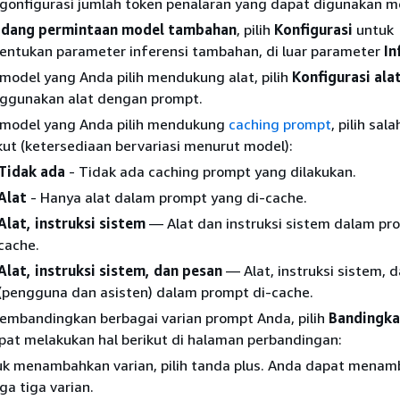
onfigurasi jumlah token penalaran yang dapat digunakan m
idang permintaan model tambahan
, pilih
Konfigurasi
untuk
ntukan parameter inferensi tambahan, di luar parameter
In
 model yang Anda pilih mendukung alat, pilih
Konfigurasi ala
ggunakan alat dengan prompt.
 model yang Anda pilih mendukung
caching prompt
, pilih sal
kut (ketersediaan bervariasi menurut model):
Tidak ada
- Tidak ada caching prompt yang dilakukan.
Alat
- Hanya alat dalam prompt yang di-cache.
Alat, instruksi sistem
— Alat dan instruksi sistem dalam pr
cache.
Alat, instruksi sistem, dan pesan
— Alat, instruksi sistem, 
(pengguna dan asisten) dalam prompt di-cache.
embandingkan berbagai varian prompt Anda, pilih
Bandingka
at melakukan hal berikut di halaman perbandingan:
k menambahkan varian, pilih tanda plus. Anda dapat mena
ga tiga varian.