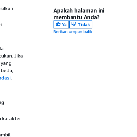
silkan
Apakah halaman ini
membantu Anda?
ti
Ya
Tidak
Berikan umpan balik
da
ukan. Jika
 yang
rbeda,
ndasi
.
ng
 karakter
ambil