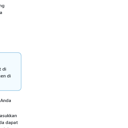
ung
da
 di
en di
n Anda
masukkan
nda dapat