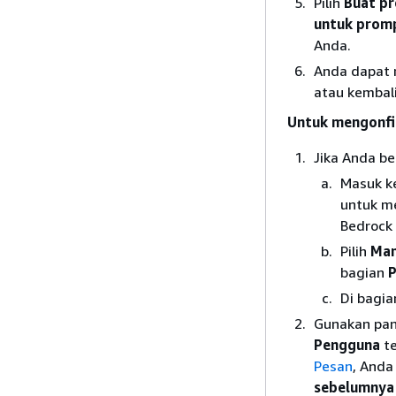
Pilih
Buat p
untuk prom
Anda.
Anda dapat 
atau kembal
Untuk mengonfi
Jika Anda be
Masuk k
untuk m
Bedrock
Pilih
Man
bagian
Di bagi
Gunakan pa
Pengguna
te
Pesan
, Anda
sebelumnya 