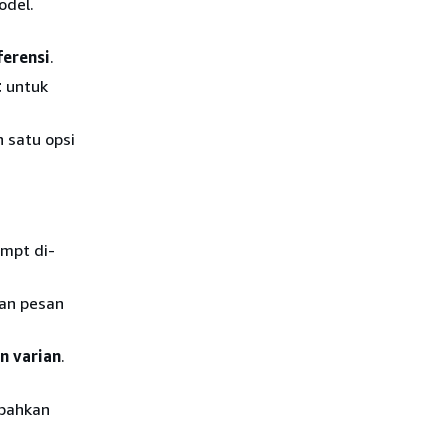
odel.
ferensi
.
t
untuk
ah satu opsi
ompt di-
dan pesan
n varian
.
mbahkan