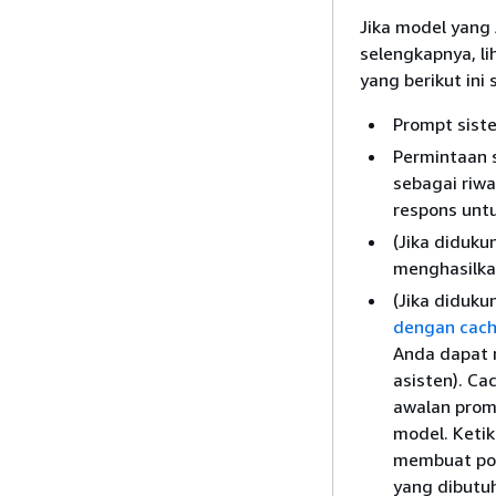
Jika model yang
selengkapnya, li
yang berikut in
Prompt sist
Permintaan 
sebagai riw
respons unt
(Jika diduku
menghasilka
(Jika diduk
dengan cach
Anda dapat 
asisten). C
awalan prom
model. Ketik
membuat pos
yang dibutu