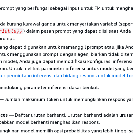
 prompt yang berfungsi sebagai input untuk FM untuk mengha
da kurung kurawal ganda untuk menyertakan variabel (seper
) dalam pesan prompt yang dapat diisi saat Anda
riable}}
prompt.
 yang dapat digunakan untuk memanggil prompt atau, jika An
ntuk menggunakan prompt dengan agen, biarkan tidak ditent
 model, Anda juga dapat memodifikasi konfigurasi inferensi
kan. Untuk melihat parameter inferensi untuk model yang be
er permintaan inferensi dan bidang respons untuk model fo
ndukung parameter inferensi dasar berikut:
— Jumlah maksimum token untuk memungkinkan respons ya
ces
— Daftar urutan berhenti. Urutan berhenti adalah urutan
abkan model berhenti menghasilkan respons.
gkinan model memilih opsi probabilitas yang lebih tinggi s