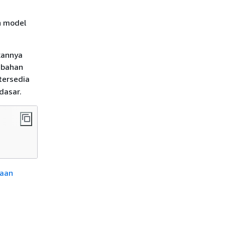
n model
kannya
mbahan
 tersedia
dasar.
taan