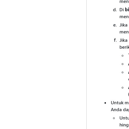
meng
Di
b
mene
Jika
men
Jika
beri
Untuk m
Anda dap
Untu
hing