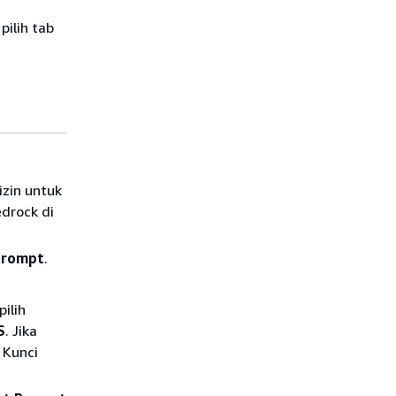
ilih tab
zin untuk
drock di
prompt
.
ilih
S
. Jika
 Kunci