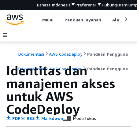
Bahasa Indonesia
Preferensi
Hubungi Kami
Ump
Mulai
Panduan layanan
Alat devel
Dokumentasi
AWS CodeDeploy
Panduan Pengguna
Identitas dan
Dokumentasi
AWS CodeDeploy
Panduan Pengguna
manajemen akses
untuk AWS
CodeDeploy
PDF
RSS
Markdown
Mode fokus