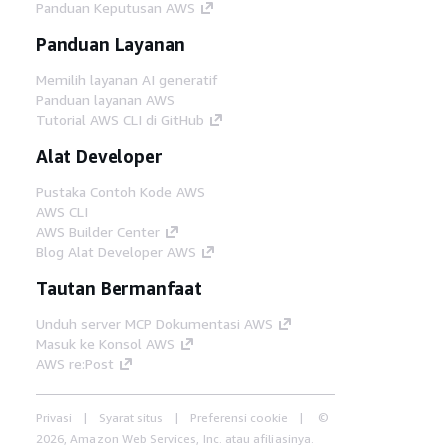
Panduan Keputusan AWS
Panduan Layanan
Memilih layanan AI generatif
Panduan layanan AWS
Tutorial AWS CLI di GitHub
Alat Developer
Pustaka Contoh Kode AWS
AWS CLI
AWS Builder Center
Blog Alat Developer AWS
Tautan Bermanfaat
Unduh server MCP Dokumentasi AWS
Masuk ke Konsol AWS
AWS re:Post
Privasi
Syarat situs
Preferensi cookie
©
2026, Amazon Web Services, Inc. atau afiliasinya.