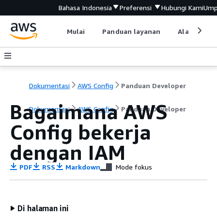
Bahasa Indonesia
Preferensi
Hubungi Kami
Ump
Mulai
Panduan layanan
Alat devel
Dokumentasi
AWS Config
Panduan Developer
Bagaimana AWS
Dokumentasi
AWS Config
Panduan Developer
Config bekerja
dengan IAM
PDF
RSS
Markdown
Mode fokus
Di halaman ini