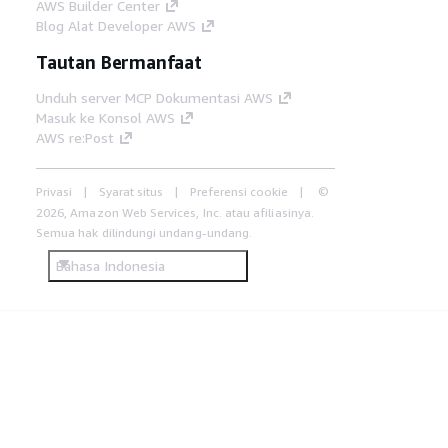
AWS Builder Center
Blog Alat Developer AWS
Tautan Bermanfaat
Unduh server MCP Dokumentasi AWS
Masuk ke Konsol AWS
AWS re:Post
Privasi
Syarat situs
Preferensi cookie
©
2026, Amazon Web Services, Inc. atau afiliasinya.
Semua hak dilindungi undang-undang.
Bahasa Indonesia