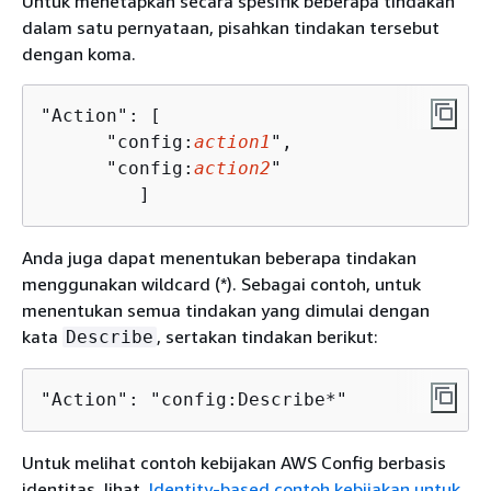
Untuk menetapkan secara spesifik beberapa tindakan
dalam satu pernyataan, pisahkan tindakan tersebut
dengan koma.
"Action": [

      "config:
action1
",

      "config:
action2
"

         ]
Anda juga dapat menentukan beberapa tindakan
menggunakan wildcard (*). Sebagai contoh, untuk
menentukan semua tindakan yang dimulai dengan
kata
, sertakan tindakan berikut:
Describe
"Action": "config:Describe*"
Untuk melihat contoh kebijakan AWS Config berbasis
identitas, lihat.
Identity-based contoh kebijakan untuk