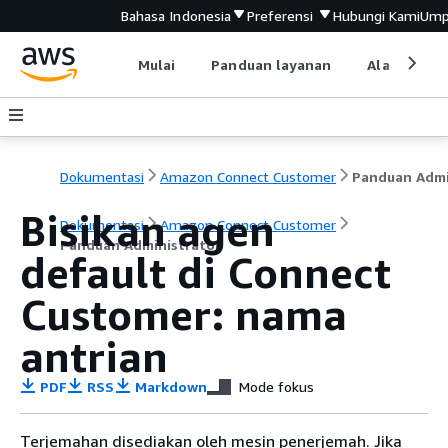
Bahasa Indonesia
Preferensi
Hubungi Kami
Ump
Mulai
Panduan layanan
Alat devel
Dokumentasi
Amazon Connect Customer
Bisikan agen
Dokumentasi
Amazon Connect Customer
Panduan Administrator
default di Connect
Customer: nama
antrian
PDF
RSS
Markdown
Mode fokus
Terjemahan disediakan oleh mesin penerjemah. Jika