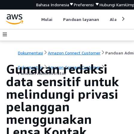
Bahasa Indonesia
Preferensi
Hubungi Kami
Ump
Mulai
Panduan layanan
Alat devel
Dokumentasi
Amazon Connect Customer
Gunakan redaksi
Dokumentasi
Amazon Connect Customer
Panduan Administrator
data sensitif untuk
melindungi privasi
pelanggan
menggunakan
Lensa Kontak