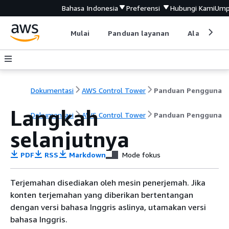
Bahasa Indonesia
Preferensi
Hubungi Kami
Ump
Mulai
Panduan layanan
Alat devel
Dokumentasi
AWS Control Tower
Panduan Pengguna
Langkah
Dokumentasi
AWS Control Tower
Panduan Pengguna
selanjutnya
PDF
RSS
Markdown
Mode fokus
Terjemahan disediakan oleh mesin penerjemah. Jika
konten terjemahan yang diberikan bertentangan
dengan versi bahasa Inggris aslinya, utamakan versi
bahasa Inggris.