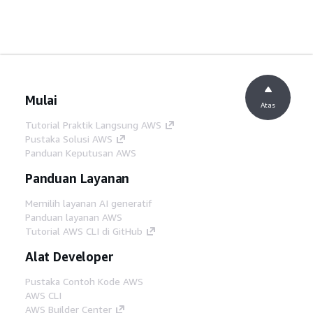
Mulai
Atas
Tutorial Praktik Langsung AWS
Pustaka Solusi AWS
Panduan Keputusan AWS
Panduan Layanan
Memilih layanan AI generatif
Panduan layanan AWS
Tutorial AWS CLI di GitHub
Alat Developer
Pustaka Contoh Kode AWS
AWS CLI
AWS Builder Center