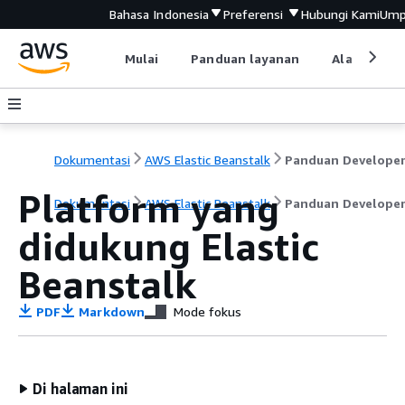
Bahasa Indonesia
Preferensi
Hubungi Kami
Ump
Mulai
Panduan layanan
Alat devel
Dokumentasi
AWS Elastic Beanstalk
Panduan Develope
Platform yang
Dokumentasi
AWS Elastic Beanstalk
Panduan Develope
didukung Elastic
Beanstalk
PDF
Markdown
Mode fokus
Di halaman ini