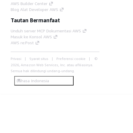
AWS Builder Center
Blog Alat Developer AWS
Tautan Bermanfaat
Unduh server MCP Dokumentasi AWS
Masuk ke Konsol AWS
AWS re:Post
Privasi
Syarat situs
Preferensi cookie
©
2026, Amazon Web Services, Inc. atau afiliasinya.
Semua hak dilindungi undang-undang.
Bahasa Indonesia