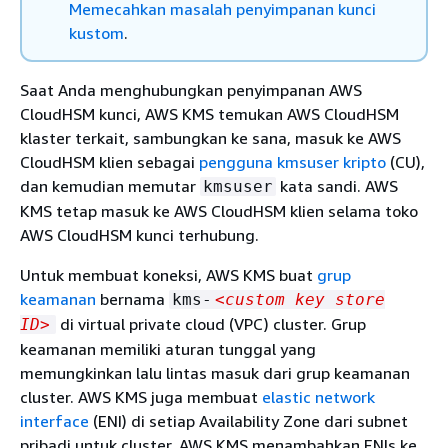
Memecahkan masalah penyimpanan kunci
kustom
.
Saat Anda menghubungkan penyimpanan AWS
CloudHSM kunci, AWS KMS temukan AWS CloudHSM
klaster terkait, sambungkan ke sana, masuk ke AWS
CloudHSM klien sebagai
pengguna kmsuser kripto
(CU),
dan kemudian memutar
kata sandi. AWS
kmsuser
KMS tetap masuk ke AWS CloudHSM klien selama toko
AWS CloudHSM kunci terhubung.
Untuk membuat koneksi, AWS KMS buat
grup
keamanan
bernama
kms-
<custom key store
di virtual private cloud (VPC) cluster. Grup
ID>
keamanan memiliki aturan tunggal yang
memungkinkan lalu lintas masuk dari grup keamanan
cluster. AWS KMS juga membuat
elastic network
interface
(ENI) di setiap Availability Zone dari subnet
pribadi untuk cluster. AWS KMS menambahkan ENIs ke