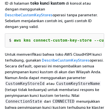
ID di halaman
toko kunci kustom
di konsol atau
dengan menggunakan
DescribeCustomKeyStores
operasi tanpa parameter.
Sebelum menjalankan contoh ini, ganti contoh ID
dengan yang valid.
$ 
aws kms connect-custom-key-store --cust
Untuk memverifikasi bahwa toko AWS CloudHSM kunci
terhubung, gunakan
DescribeCustomKeyStores
operasi.
Secara default, operasi ini mengembalikan semua
penyimpanan kunci kustom di akun dan Wilayah Anda.
Namun Anda dapat menggunakan parameter
atau
CustomKeyStoreId
CustomKeyStoreName
(tetapi tidak keduanya) untuk membatasi respons ke
penyimpanan kunci kustom tertentu. Nilai
dari
menunjukkan
ConnectionState
CONNECTED
bahwa penyimpanan kunci kustom terhubung ke klaster