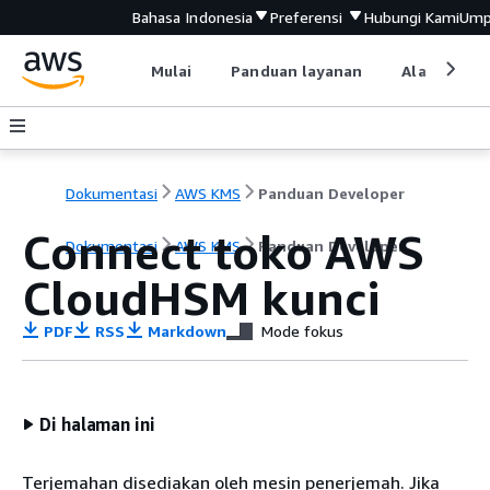
Bahasa Indonesia
Preferensi
Hubungi Kami
Ump
Mulai
Panduan layanan
Alat devel
Dokumentasi
AWS KMS
Panduan Developer
Connect toko AWS
Dokumentasi
AWS KMS
Panduan Developer
CloudHSM kunci
PDF
RSS
Markdown
Mode fokus
Di halaman ini
Terjemahan disediakan oleh mesin penerjemah. Jika