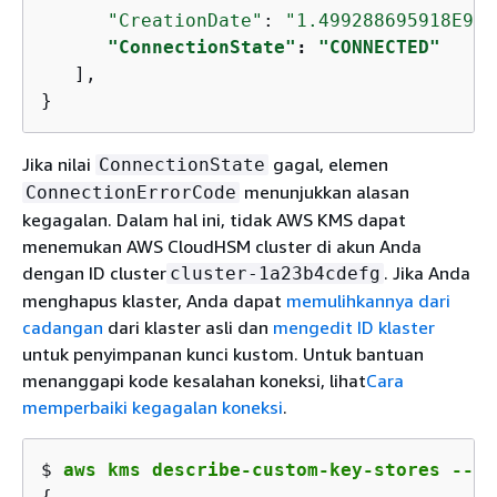
"CreationDate"
: 
"1.499288695918E9"
,

"ConnectionState"
: 
"CONNECTED"
   ],

}
Jika nilai
gagal, elemen
ConnectionState
menunjukkan alasan
ConnectionErrorCode
kegagalan. Dalam hal ini, tidak AWS KMS dapat
menemukan AWS CloudHSM cluster di akun Anda
dengan ID cluster
. Jika Anda
cluster-1a23b4cdefg
menghapus klaster, Anda dapat
memulihkannya dari
cadangan
dari klaster asli dan
mengedit ID klaster
untuk penyimpanan kunci kustom. Untuk bantuan
menanggapi kode kesalahan koneksi, lihat
Cara
memperbaiki kegagalan koneksi
.
$ 
aws kms describe-custom-key-stores --cu
{