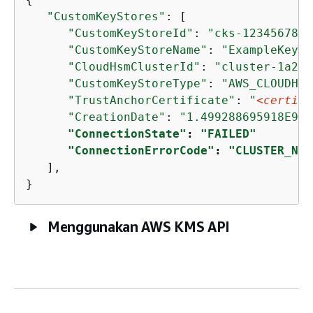
"CustomKeyStores"
: [

"CustomKeyStoreId"
: 
"cks-1234567890
"CustomKeyStoreName"
: 
"ExampleKeySt
"CloudHsmClusterId"
: 
"cluster-1a23b
"CustomKeyStoreType"
: 
"AWS_CLOUDHSM
"TrustAnchorCertificate"
: 
"
<certifi
"CreationDate"
: 
"1.499288695918E9"
,

"ConnectionState"
: 
"FAILED"
"ConnectionErrorCode"
: 
"CLUSTER_NOT
   ],

}
Menggunakan AWS KMS API