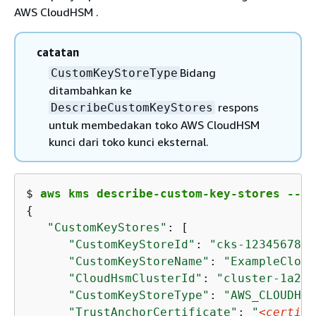
AWS CloudHSM .
catatan
Bidang
CustomKeyStoreType
ditambahkan ke
respons
DescribeCustomKeyStores
untuk membedakan toko AWS CloudHSM
kunci dari toko kunci eksternal.
$ 
aws kms describe-custom-key-stores --cu
{
"CustomKeyStores"
: [

"CustomKeyStoreId"
: 
"cks-1234567890
"CustomKeyStoreName"
: 
"ExampleCloud
"CloudHsmClusterId"
: 
"cluster-1a23b
"CustomKeyStoreType"
: 
"AWS_CLOUDHSM
"TrustAnchorCertificate"
: 
"
<certifi