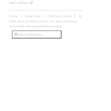
AWS re:Post
Privasi
Syarat situs
Preferensi cookie
©
2026, Amazon Web Services, Inc. atau afiliasinya.
Semua hak dilindungi undang-undang.
Bahasa Indonesia