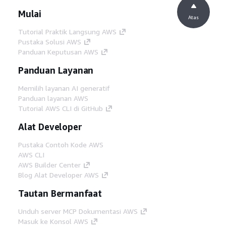
Mulai
Atas
Tutorial Praktik Langsung AWS
Pustaka Solusi AWS
Panduan Keputusan AWS
Panduan Layanan
Memilih layanan AI generatif
Panduan layanan AWS
Tutorial AWS CLI di GitHub
Alat Developer
Pustaka Contoh Kode AWS
AWS CLI
AWS Builder Center
Blog Alat Developer AWS
Tautan Bermanfaat
Unduh server MCP Dokumentasi AWS
Masuk ke Konsol AWS