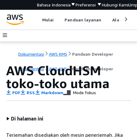
Bahasa Indonesia
Preferensi
Hubungi Kami
Ump
Mulai
Panduan layanan
Alat devel
Dokumentasi
AWS KMS
Panduan Developer
AWS CloudHSM
Dokumentasi
AWS KMS
Panduan Developer
toko-toko utama
PDF
RSS
Markdown
Mode fokus
Di halaman ini
Terjemahan disediakan oleh mesin penerjemah. Jika