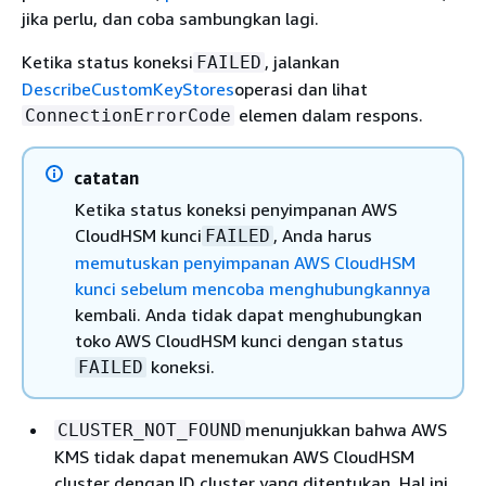
jika perlu, dan coba sambungkan lagi.
Ketika status koneksi
, jalankan
FAILED
DescribeCustomKeyStores
operasi dan lihat
elemen dalam respons.
ConnectionErrorCode
catatan
Ketika status koneksi penyimpanan AWS
CloudHSM kunci
, Anda harus
FAILED
memutuskan penyimpanan AWS CloudHSM
kunci sebelum mencoba menghubungkannya
kembali. Anda tidak dapat menghubungkan
toko AWS CloudHSM kunci dengan status
koneksi.
FAILED
menunjukkan bahwa AWS
CLUSTER_NOT_FOUND
KMS tidak dapat menemukan AWS CloudHSM
cluster dengan ID cluster yang ditentukan. Hal ini