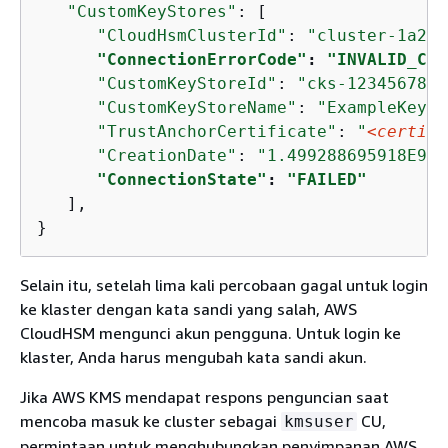
"CustomKeyStores"
: [

"CloudHsmClusterId"
: 
"cluster-1a23b
"ConnectionErrorCode"
: 
"INVALID_CRE
"CustomKeyStoreId"
: 
"cks-1234567890
"CustomKeyStoreName"
: 
"ExampleKeySt
"TrustAnchorCertificate"
: 
"
<certifi
"CreationDate"
: 
"1.499288695918E9"
,

"ConnectionState"
: 
"FAILED"
   ],

}
Selain itu, setelah lima kali percobaan gagal untuk login
ke klaster dengan kata sandi yang salah, AWS
CloudHSM mengunci akun pengguna. Untuk login ke
klaster, Anda harus mengubah kata sandi akun.
Jika AWS KMS mendapat respons penguncian saat
mencoba masuk ke cluster sebagai
CU,
kmsuser
permintaan untuk menghubungkan penyimpanan AWS