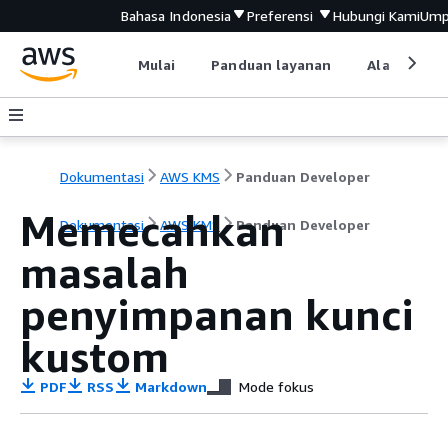
Bahasa Indonesia
Preferensi
Hubungi Kami
Ump
Mulai
Panduan layanan
Alat devel
Dokumentasi
AWS KMS
Panduan Developer
Memecahkan
Dokumentasi
AWS KMS
Panduan Developer
masalah
penyimpanan kunci
kustom
PDF
RSS
Markdown
Mode fokus