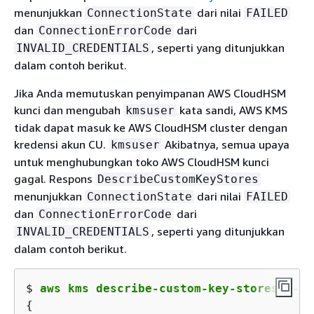
menunjukkan
dari nilai
ConnectionState
FAILED
dan
dari
ConnectionErrorCode
, seperti yang ditunjukkan
INVALID_CREDENTIALS
dalam contoh berikut.
Jika Anda memutuskan penyimpanan AWS CloudHSM
kunci dan mengubah
kata sandi, AWS KMS
kmsuser
tidak dapat masuk ke AWS CloudHSM cluster dengan
kredensi akun CU.
Akibatnya, semua upaya
kmsuser
untuk menghubungkan toko AWS CloudHSM kunci
gagal. Respons
DescribeCustomKeyStores
menunjukkan
dari nilai
ConnectionState
FAILED
dan
dari
ConnectionErrorCode
, seperti yang ditunjukkan
INVALID_CREDENTIALS
dalam contoh berikut.
$ 
aws kms describe-custom-key-stores --cu
{