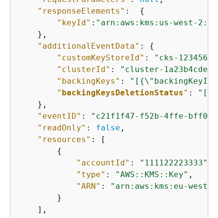
"responseElements"
:  
{
"keyId"
:
"arn:aws:kms:us-west-2:11
    },

"additionalEventData"
: 
{
"customKeyStoreId"
: 
"cks-12345678
"clusterId"
: 
"cluster-1a23b4cdefg
"backingKeys"
: 
"[
{
\"backingKeyId\
"
backingKeysDeletionStatus
"
: 
"[
{
\
    },

"eventID"
: 
"c21f1f47-f52b-4ffe-bff0-6
"readOnly"
: 
false
,

"resources"
: [

{
"accountId"
: 
"111122223333"
,

"type"
: 
"AWS::KMS::Key"
,

"ARN"
: 
"arn:aws:kms:eu-west-1
        }

    ],
