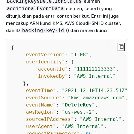
elemen
backingKeysDeletionStatus
elemen, seperti yang
additionalEventData
ditunjukkan pada entri contoh berikut. Entri ini juga
mencakup ARN kunci KMS, AWS CloudHSM ID cluster,
dan ID
() dari materi kunci.
backing-key-id
{
"eventVersion"
: 
"1.08"
,

"userIdentity"
: 
{
"accountId"
: 
"111122223333"
,

"invokedBy"
: 
"AWS Internal"
    },

"eventTime"
: 
"2021-12-10T14:23:51Z"
,

"eventSource"
: 
"kms.amazonaws.com"
,

"eventName"
: 
"
DeleteKey
"
,

"awsRegion"
: 
"us-west-2"
,

"sourceIPAddress"
: 
"AWS Internal"
,

"userAgent"
: 
"AWS Internal"
,

"requestParameters"
: 
null
,
