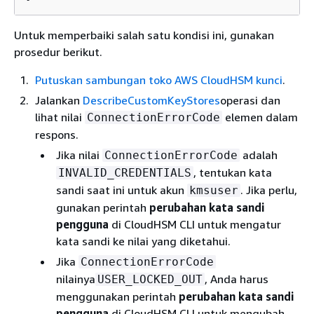
Untuk memperbaiki salah satu kondisi ini, gunakan
prosedur berikut.
Putuskan sambungan toko AWS CloudHSM kunci
.
Jalankan
DescribeCustomKeyStores
operasi dan
lihat nilai
elemen dalam
ConnectionErrorCode
respons.
Jika nilai
adalah
ConnectionErrorCode
, tentukan kata
INVALID_CREDENTIALS
sandi saat ini untuk akun
. Jika perlu,
kmsuser
gunakan perintah
perubahan kata sandi
pengguna
di CloudHSM CLI untuk mengatur
kata sandi ke nilai yang diketahui.
Jika
ConnectionErrorCode
nilainya
, Anda harus
USER_LOCKED_OUT
menggunakan perintah
perubahan kata sandi
pengguna
di CloudHSM CLI untuk mengubah