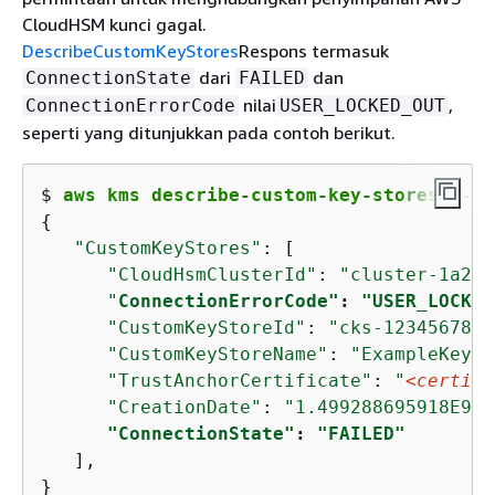
CloudHSM kunci gagal.
DescribeCustomKeyStores
Respons termasuk
dari
dan
ConnectionState
FAILED
nilai
,
ConnectionErrorCode
USER_LOCKED_OUT
seperti yang ditunjukkan pada contoh berikut.
$ 
aws kms describe-custom-key-stores --cu
{
"CustomKeyStores"
: [

"CloudHsmClusterId"
: 
"cluster-1a23b
"
ConnectionErrorCode"
: 
"USER_LOCKED
"CustomKeyStoreId"
: 
"cks-1234567890
"CustomKeyStoreName"
: 
"ExampleKeySt
"TrustAnchorCertificate"
: 
"
<certifi
"CreationDate"
: 
"1.499288695918E9"
,

"ConnectionState"
: 
"FAILED"
   ],

}