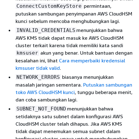
permintaan,
ConnectCustomKeyStore
putuskan sambungan penyimpanan AWS CloudHSM
kunci sebelum mencoba menghubungkan lagi.
menunjukkan bahwa
INVALID_CREDENTIALS
AWS KMS tidak dapat masuk ke AWS CloudHSM
cluster terkait karena tidak memiliki kata sandi
akun yang benar. Untuk bantuan dengan
kmsuser
kesalahan ini, lihat
Cara memperbaiki kredensial
kmsuser tidak valid
.
biasanya menunjukkan
NETWORK_ERRORS
masalah jaringan sementara.
Putuskan sambungan
toko AWS CloudHSM kunci
, tunggu beberapa menit,
dan coba sambungkan lagi.
menunjukkan bahwa
SUBNET_NOT_FOUND
setidaknya satu subnet dalam konfigurasi AWS
CloudHSM cluster telah dihapus. Jika AWS KMS
tidak dapat menemukan semua subnet dalam
konfigurasi cluster, upaya untuk menghubungkan