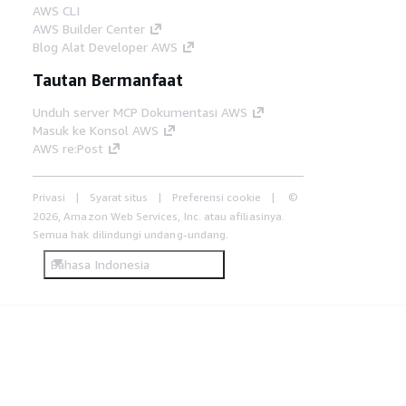
AWS CLI
AWS Builder Center
Blog Alat Developer AWS
Tautan Bermanfaat
Unduh server MCP Dokumentasi AWS
Masuk ke Konsol AWS
AWS re:Post
Privasi
Syarat situs
Preferensi cookie
©
2026, Amazon Web Services, Inc. atau afiliasinya.
Semua hak dilindungi undang-undang.
Bahasa Indonesia