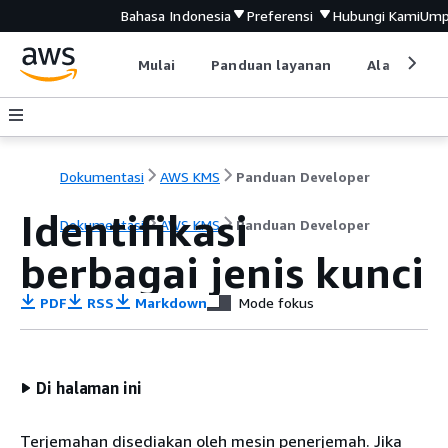
Bahasa Indonesia
Preferensi
Hubungi Kami
Ump
Mulai
Panduan layanan
Alat devel
Dokumentasi
AWS KMS
Panduan Developer
Identifikasi
Dokumentasi
AWS KMS
Panduan Developer
berbagai jenis kunci
PDF
RSS
Markdown
Mode fokus
Di halaman ini
Terjemahan disediakan oleh mesin penerjemah. Jika