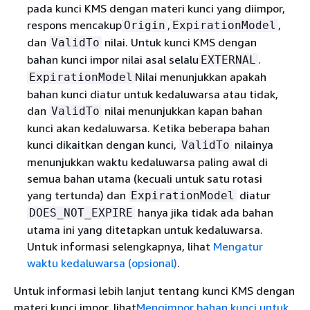
pada kunci KMS dengan materi kunci yang diimpor,
respons mencakup
,
,
Origin
ExpirationModel
dan
nilai. Untuk kunci KMS dengan
ValidTo
bahan kunci impor nilai asal selalu
.
EXTERNAL
Nilai menunjukkan apakah
ExpirationModel
bahan kunci diatur untuk kedaluwarsa atau tidak,
dan
nilai menunjukkan kapan bahan
ValidTo
kunci akan kedaluwarsa. Ketika beberapa bahan
kunci dikaitkan dengan kunci,
nilainya
ValidTo
menunjukkan waktu kedaluwarsa paling awal di
semua bahan utama (kecuali untuk satu rotasi
yang tertunda) dan
diatur
ExpirationModel
hanya jika tidak ada bahan
DOES_NOT_EXPIRE
utama ini yang ditetapkan untuk kedaluwarsa.
Untuk informasi selengkapnya, lihat
Mengatur
waktu kedaluwarsa (opsional)
.
Untuk informasi lebih lanjut tentang kunci KMS dengan
materi kunci impor, lihat
Mengimpor bahan kunci untuk