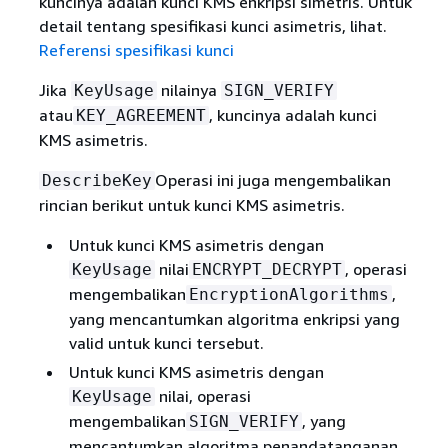
kuncinya adalah kunci KMS enkripsi simetris. Untuk
detail tentang spesifikasi kunci asimetris, lihat.
Referensi spesifikasi kunci
Jika
nilainya
KeyUsage
SIGN_VERIFY
atau
, kuncinya adalah kunci
KEY_AGREEMENT
KMS asimetris.
Operasi ini juga mengembalikan
DescribeKey
rincian berikut untuk kunci KMS asimetris.
Untuk kunci KMS asimetris dengan
nilai
, operasi
KeyUsage
ENCRYPT_DECRYPT
mengembalikan
,
EncryptionAlgorithms
yang mencantumkan algoritma enkripsi yang
valid untuk kunci tersebut.
Untuk kunci KMS asimetris dengan
nilai, operasi
KeyUsage
mengembalikan
, yang
SIGN_VERIFY
mencantumkan algoritma penandatanganan