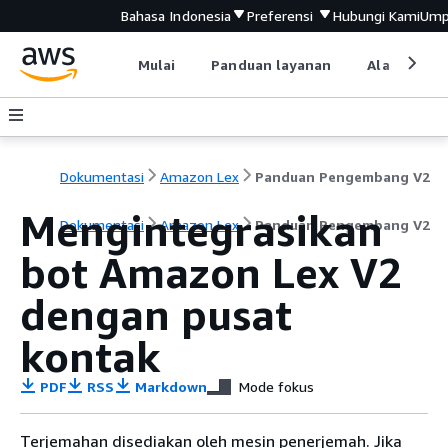
Bahasa Indonesia
Preferensi
Hubungi Kami
Ump
Mulai
Panduan layanan
Alat devel
Dokumentasi
Amazon Lex
Panduan Pengembang V2
Mengintegrasikan
Dokumentasi
Amazon Lex
Panduan Pengembang V2
bot Amazon Lex V2
dengan pusat
kontak
PDF
RSS
Markdown
Mode fokus
Terjemahan disediakan oleh mesin penerjemah. Jika