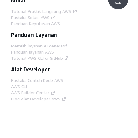
Mulai
Atas
Tutorial Praktik Langsung AWS
Pustaka Solusi AWS
Panduan Keputusan AWS
Panduan Layanan
Memilih layanan AI generatif
Panduan layanan AWS
Tutorial AWS CLI di GitHub
Alat Developer
Pustaka Contoh Kode AWS
AWS CLI
AWS Builder Center
Blog Alat Developer AWS
Tautan Bermanfaat
Unduh server MCP Dokumentasi AWS
Masuk ke Konsol AWS
AWS re:Post