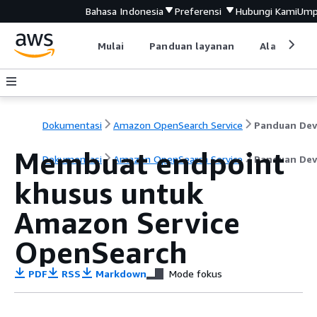
Bahasa Indonesia
Preferensi
Hubungi Kami
Ump
Mulai
Panduan layanan
Alat devel
Dokumentasi
Amazon OpenSearch Service
Membuat endpoint
Dokumentasi
Amazon OpenSearch Service
Panduan Dev
khusus untuk
Amazon Service
OpenSearch
PDF
RSS
Markdown
Mode fokus