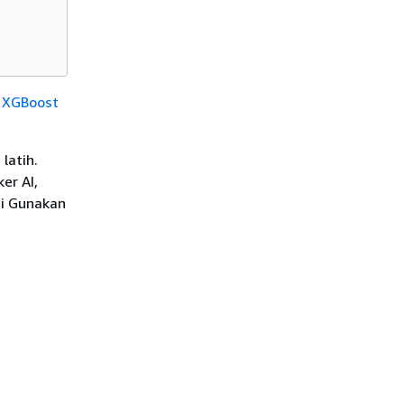
a XGBoost
latih.
er AI,
di Gunakan