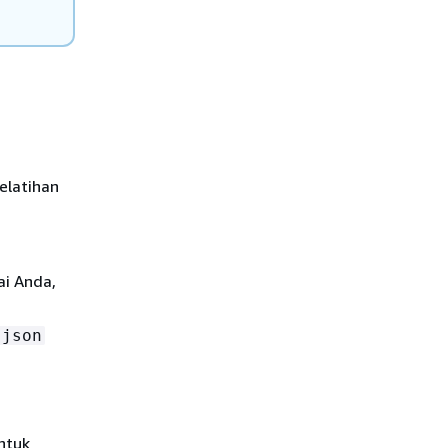
elatihan
ai Anda,
.json
ntuk