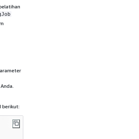
elatihan
gJob
am
arameter
 Anda.
berikut: