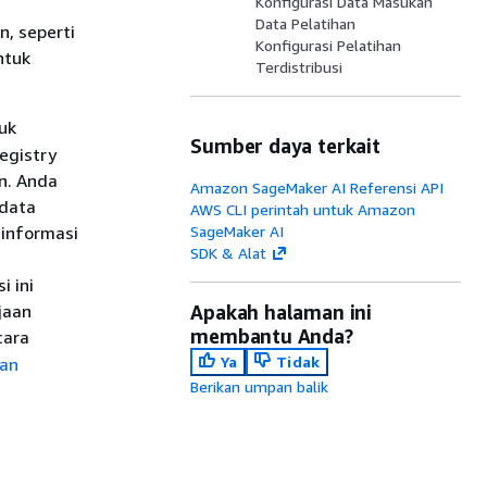
Konfigurasi Data Masukan
Data Pelatihan
, seperti
Konfigurasi Pelatihan
ntuk
Terdistribusi
uk
Sumber daya terkait
egistry
n. Anda
Amazon SageMaker AI Referensi API
 data
AWS CLI perintah untuk Amazon
 informasi
SageMaker AI
SDK & Alat
 ini
jaan
Apakah halaman ini
membantu Anda?
cara
Ya
Tidak
dan
Berikan umpan balik