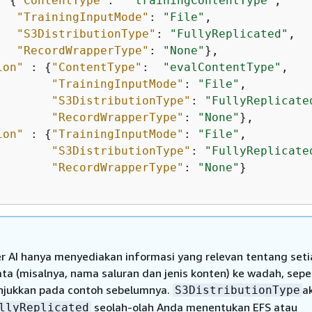
: 
{
"ContentType"
:  
"trainingContentType"
,

"TrainingInputMode"
: 
"File"
,

"S3DistributionType"
: 
"FullyReplicated"
,

"RecordWrapperType"
: 
"None"
},

ion"
 : 
{
"ContentType"
:  
"evalContentType"
,

"TrainingInputMode"
: 
"File"
,

"S3DistributionType"
: 
"FullyReplicate
"RecordWrapperType"
: 
"None"
},

ion"
 : 
{
"TrainingInputMode"
: 
"File"
,

"S3DistributionType"
: 
"FullyReplicate
"RecordWrapperType"
: 
"None"
}

 AI hanya menyediakan informasi yang relevan tentang seti
ata (misalnya, nama saluran dan jenis konten) ke wadah, sepe
njukkan pada contoh sebelumnya.
a
S3DistributionType
seolah-olah Anda menentukan EFS atau
llyReplicated