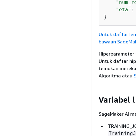
"num_r
"eta"
:
}         
Untuk daftar le
bawaan SageMake
Hiperparameter 
Untuk daftar hi
temukan mereka 
Algoritma atau
S
Variabel 
SageMaker AI me
TRAINING_JO
TrainingJ