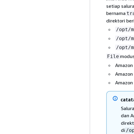
setiap salur
bernama
tr
direktori be
/opt/m
/opt/m
/opt/m
modus
File
Amazon 
Amazon E
Amazon 
catat
Salur
dan A
direk
di
/o