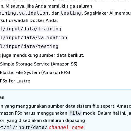
an. Misalnya, jika Anda memiliki tiga saluran
,
, dan
, SageMaker AI membu
aining
validation
testing
rikut di wadah Docker Anda:
l/input/data/training
l/input/data/validation
l/input/data/testing
 juga mendukung sumber data berikut.
Simple Storage Service (Amazon S3)
lastic File System (Amazon EFS)
FSx for Lustre
an
an yang menggunakan sumber data sistem file seperti Amaz
mazon FSx harus menggunakan
mode. Dalam hal ini, ja
File
tori yang disediakan di saluran dipasang
.
pt/ml/input/data/
channel_name