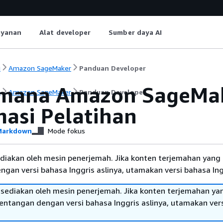
ayanan
Alat developer
Sumber daya AI
i
Amazon SageMaker
Panduan Developer
mana Amazon SageMak
i
Amazon SageMaker
Panduan Developer
masi Pelatihan
arkdown
Mode fokus
diakan oleh mesin penerjemah. Jika konten terjemahan yang 
gan versi bahasa Inggris aslinya, utamakan versi bahasa Ing
sediakan oleh mesin penerjemah. Jika konten terjemahan ya
tentangan dengan versi bahasa Inggris aslinya, utamakan ver