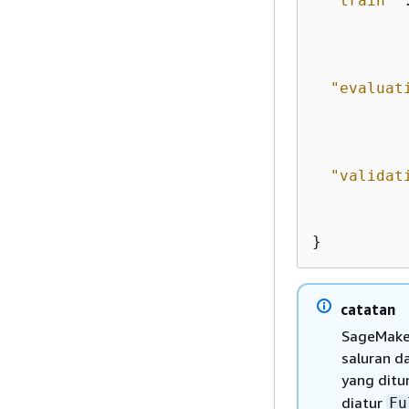
"train"
 
"evaluat
"validat
} 
catatan
SageMaker
saluran d
yang ditu
diatur
Fu