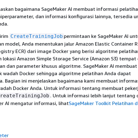
elaskan bagaimana SageMaker AI membuat informasi pelatihan
hiperparameter, dan informasi konfigurasi lainnya, tersedia u
nda.
irim
permintaan ke SageMaker AI unt
CreateTrainingJob
an model, Anda menentukan jalur Amazon Elastic Container R
istry ECR) dari image Docker yang berisi algoritme pelatiha
 lokasi Amazon Simple Storage Service (Amazon S3) tempat
pan dan parameter khusus algoritme. SageMaker AI membuat
tuk wadah Docker sehingga algoritme pelatihan Anda dapat
 Bagian ini menjelaskan bagaimana kami membuat informasi
wadah Docker Anda. Untuk informasi tentang membuat peker
. Untuk informasi lebih lanjut tentang 
reateTrainingJob
 AI mengatur informasi, lihat
SageMaker Toolkit Pelatihan 
eter