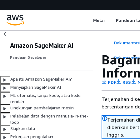
Mulai
Panduan l
Dokumentas
Amazon SageMaker AI
Bagai
Dokumentas
Panduan Developer
Infor
Apa itu Amazon SageMaker AI?
PDF
RSS
M
Menyiapkan SageMaker AI
ML otomatis, tanpa kode, atau kode
Terjemahan dise
rendah
bertentangan den
Lingkungan pembelajaran mesin
Pelabelan data dengan manusia-in-the-
Terjemahan di
loop
diberikan ber
Siapkan data
Inggris.
Pekerjaan pengolahan