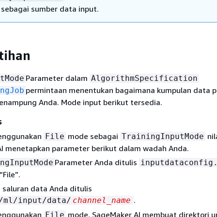
 sebagai sumber data input.
tihan
Parameter dalam
tMode
AlgorithmSpecification
permintaan menentukan bagaimana kumpulan data p
ngJob
penampung Anda. Mode input berikut tersedia.
s
menggunakan
mode sebagai
nil
File
TrainingInputMode
I menetapkan parameter berikut dalam wadah Anda.
Parameter Anda ditulis
ngInputMode
inputdataconfig
File”.
i saluran data Anda ditulis
.
/ml/input/data/
channel_name
menggunakan
mode, SageMaker AI membuat direktori u
File