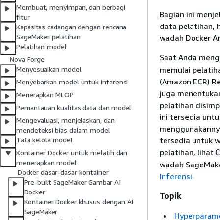
Membuat, menyimpan, dan berbagi
Bagian ini menj
fitur
data pelatihan, 
Kapasitas cadangan dengan rencana
SageMaker pelatihan
wadah Docker A
Pelatihan model
Saat Anda meng
Nova Forge
memulai pelatih
Menyesuaikan model
(Amazon ECR) Reg
Menyebarkan model untuk inferensi
juga menentukan
Menerapkan MLOP
pelatihan disim
Pemantauan kualitas data dan model
ini tersedia un
Mengevaluasi, menjelaskan, dan
menggunakannya.
mendeteksi bias dalam model
tersedia untuk 
Tata kelola model
pelatihan, lihat
C
Kontainer Docker untuk melatih dan
menerapkan model
wadah SageMaker
Docker dasar-dasar kontainer
Inferensi
.
Pre-built SageMaker Gambar AI
Docker
Topik
Kontainer Docker khusus dengan AI
SageMaker
Hyperparam