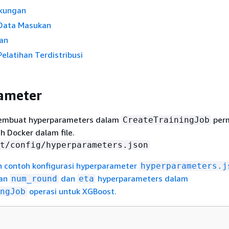
gkungan
 Data Masukan
han
Pelatihan Terdistribusi
ameter
embuat hyperparameters dalam
per
CreateTrainingJob
h Docker dalam file.
t/config/hyperparameters.json
ah contoh konfigurasi hyperparameter
hyperparameters.j
kan
dan
hyperparameters dalam
num_round
eta
operasi untuk XGBoost.
ngJob