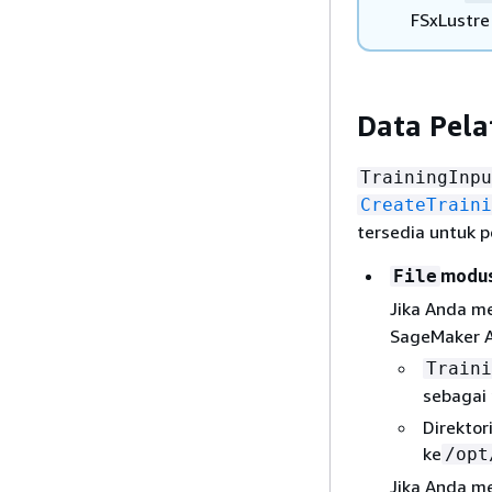
FSxLustre
Data Pela
TrainingInpu
CreateTraini
tersedia untuk 
modu
File
Jika Anda 
SageMaker A
Traini
sebagai “
Direktor
ke
/opt
Jika Anda 