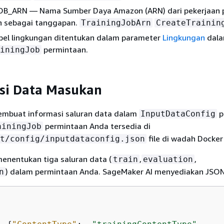
B_ARN — Nama Sumber Daya Amazon (ARN) dari pekerjaan p
n sebagai tanggapan.
TrainingJobArn
CreateTrainin
bel lingkungan ditentukan dalam parameter
Lingkungan
dal
permintaan.
iningJob
si Data Masukan
mbuat informasi saluran data dalam
p
InputDataConfig
permintaan Anda tersedia di
ainingJob
file di wadah Docker
t/config/inputdataconfig.json
menentukan tiga saluran data (
,
,
train
evaluation
) dalam permintaan Anda. SageMaker AI menyediakan JSON 
n