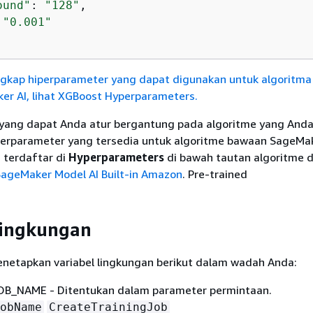
ound"
: 
"128"
,

 
"0.001"
   
ngkap hiperparameter yang dapat digunakan untuk algoritm
r AI, lihat XGBoost Hyperparameters.
yang dapat Anda atur bergantung pada algoritme yang Anda 
perparameter yang tersedia untuk algoritme bawaan SageMak
terdaftar di
Hyperparameters
di bawah tautan algoritme 
ageMaker Model AI Built-in Amazon
. Pre-trained
lingkungan
netapkan variabel lingkungan berikut dalam wadah Anda:
B_NAME - Ditentukan dalam parameter permintaan.
obName
CreateTrainingJob