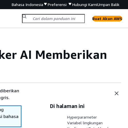
Bahasa Indonesia
Preferensi
Hubungi Kami
Umpan Balik
Buat Akun AWS
er AI Memberikan
diberikan
gris.
Di halaman ini
ng
si bahasa
Hyperparameter
Variabel lingkungan