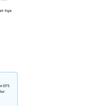
at tiga
on EFS
lur