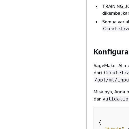
TRAINING_JO
dikembalika
Semua varia
CreateTra
Konfigura
SageMaker AI me
dari
CreateTr
/opt/ml/inpu
Misalnya, Anda 
dan
validatio
{