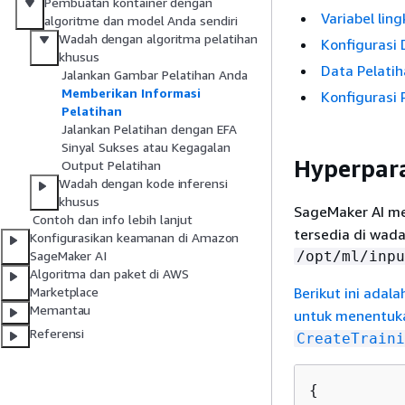
Pembuatan kontainer dengan
Variabel lin
algoritme dan model Anda sendiri
Wadah dengan algoritma pelatihan
Konfigurasi
khusus
Data Pelati
Jalankan Gambar Pelatihan Anda
Memberikan Informasi
Konfigurasi 
Pelatihan
Jalankan Pelatihan dengan EFA
Sinyal Sukses atau Kegagalan
Hyperpar
Output Pelatihan
Wadah dengan kode inferensi
khusus
SageMaker AI m
Contoh dan info lebih lanjut
tersedia di wada
Konfigurasikan keamanan di Amazon
/opt/ml/inpu
SageMaker AI
Algoritma dan paket di AWS
Berikut ini adal
Marketplace
Memantau
untuk menentu
Referensi
CreateTraini
{