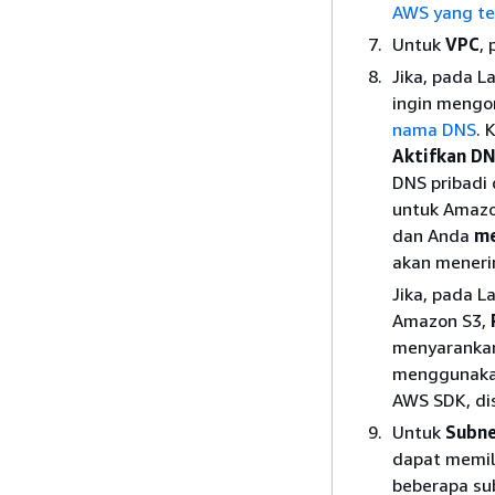
AWS yang te
Untuk
VPC
,
Jika, pada L
ingin mengo
nama DNS
. 
Aktifkan DN
DNS pribadi 
untuk Amazon
dan Anda
me
akan meneri
Jika, pada L
Amazon S3,
menyarankan
menggunakan 
AWS SDK, dis
Untuk
Subn
dapat memili
beberapa sub