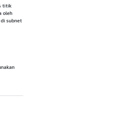
titik
a oleh
 di subnet
unakan