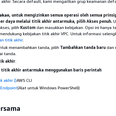
ik akhir. Secara default, kami mengaitkan grup keamanan def
jakan
, untuk mengizinkan semua operasi oleh semua prinsi
r daya melalui titik akhir antarmuka, pilih Akses penuh.
U
kses, pilih
Kustom
dan masukkan kebijakan. Opsi ini hanya t
 mendukung kebijakan titik akhir VPC. Untuk informasi seleng
n titik akhir
.
Untuk menambahkan tanda, pilih
Tambahkan tanda baru
dan 
ai tanda.
ik akhir
.
titik akhir antarmuka menggunakan baris perintah
k akhir ()
AWS CLI
Endpoint
(Alat untuk Windows PowerShell)
ersama