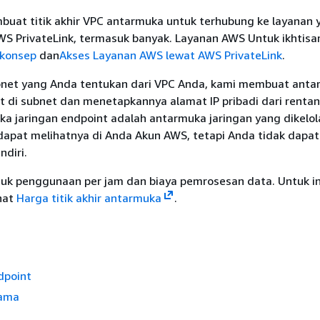
uat titik akhir VPC antarmuka untuk terhubung ke layanan 
S PrivateLink, termasuk banyak. Layanan AWS Untuk ikhtisar,
 konsep
dan
Akses Layanan AWS lewat AWS PrivateLink
.
bnet yang Anda tentukan dari VPC Anda, kami membuat ant
t di subnet dan menetapkannya alamat IP pribadi dari renta
ka jaringan endpoint adalah antarmuka jaringan yang dikelol
apat melihatnya di Anda Akun AWS, tetapi Anda tidak dapat
diri.
tuk penggunaan per jam dan biaya pemrosesan data. Untuk i
hat
Harga titik akhir antarmuka
.
dpoint
sama