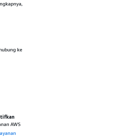
engkapnya,
rhubung ke
tifkan
yanan AWS
ayanan