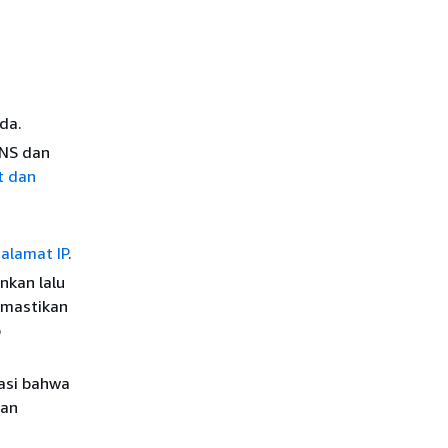
da.
DNS dan
t dan
 alamat IP
.
nkan lalu
emastikan
p
kasi bahwa
dan