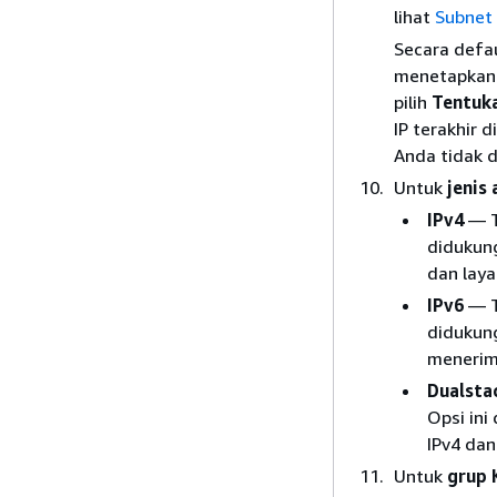
lihat
Subnet 
Secara defau
menetapkanny
pilih
Tentuka
IP terakhir 
Anda tidak d
Untuk
jenis
IPv4
— Te
didukung
dan lay
IPv6
— Te
didukung
menerim
Dualsta
Opsi ini
IPv4 dan
Untuk
grup