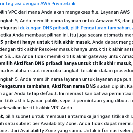
rintegrasi dengan AWS PrivateLink
.
 pilih VPC dari mana Anda akan mengakses file. Layanan AWS
angkah 5, Anda memilih nama layanan untuk Amazon S3, dan 
nfigurasi
dukungan DNS pribadi, pilih Pengaturan tambahan, 
Ketika Anda membuat pilihan ini, itu juga secara otomatis me
S pribadi hanya untuk titik akhir masuk
. Anda dapat mengo
dengan titik akhir Resolver masuk hanya untuk titik akhir an
 S3. Jika Anda tidak memiliki titik akhir gateway untuk Ama
milih Aktifkan DNS pribadi hanya untuk titik akhir masuk
ma kesalahan saat mencoba langkah terakhir dalam prosedur 
angkah 5, Anda memilih nama layanan untuk layanan apa pun 
Pengaturan tambahan
,
Aktifkan nama DNS
sudah dipilih. K
 agar Anda tetap default. Ini memastikan bahwa permintaa
titik akhir layanan publik, seperti permintaan yang dibuat m
elesaikan ke titik akhir VPC Anda.
et
, pilih subnet untuk membuat antarmuka jaringan titik akhir
h satu subnet per Availability Zone. Anda tidak dapat memil
net dari Availability Zone yang sama. Untuk informasi sele