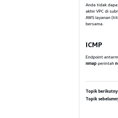
Anda tidak dapa
akhir VPC di sub
AWS layanan (tit
bersama.
ICMP
Endpoint antar
nmap
perintah
n
Topik berikutny
Topik sebelumn