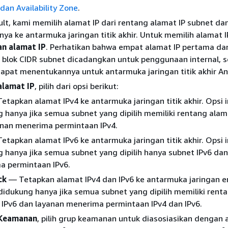
dan Availability Zone
.
lt, kami memilih alamat IP dari rentang alamat IP subnet da
a ke antarmuka jaringan titik akhir. Untuk memilih alamat IP
n alamat IP
. Perhatikan bahwa empat alamat IP pertama da
di blok CIDR subnet dicadangkan untuk penggunaan internal, 
apat menentukannya untuk antarmuka jaringan titik akhir An
 alamat IP
, pilih dari opsi berikut:
tapkan alamat IPv4 ke antarmuka jaringan titik akhir. Opsi i
 hanya jika semua subnet yang dipilih memiliki rentang alam
anan menerima permintaan IPv4.
tapkan alamat IPv6 ke antarmuka jaringan titik akhir. Opsi i
 hanya jika semua subnet yang dipilih hanya subnet IPv6 dan
a permintaan IPv6.
ck
— Tetapkan alamat IPv4 dan IPv6 ke antarmuka jaringan e
 didukung hanya jika semua subnet yang dipilih memiliki rent
 IPv6 dan layanan menerima permintaan IPv4 dan IPv6.
 Keamanan
, pilih grup keamanan untuk diasosiasikan dengan