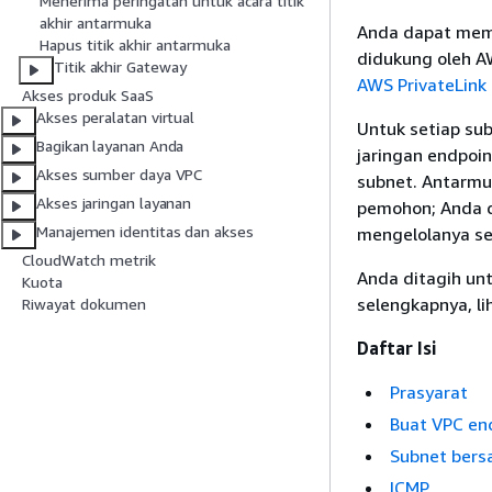
Menerima peringatan untuk acara titik
akhir antarmuka
Anda dapat memb
Hapus titik akhir antarmuka
didukung oleh AW
Titik akhir Gateway
AWS PrivateLink
Akses produk SaaS
Akses peralatan virtual
Untuk setiap su
Bagikan layanan Anda
jaringan endpoin
Akses sumber daya VPC
subnet. Antarmu
Akses jaringan layanan
pemohon; Anda d
Manajemen identitas dan akses
mengelolanya sen
CloudWatch metrik
Anda ditagih un
Kuota
selengkapnya, li
Riwayat dokumen
Daftar Isi
Prasyarat
Buat VPC en
Subnet ber
ICMP