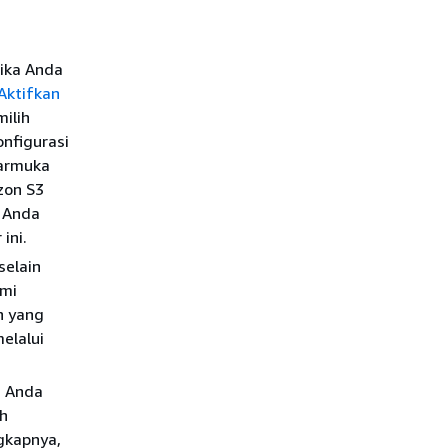
jika Anda
Aktifkan
milih
nfigurasi
tarmuka
zon S3
, Anda
ini.
selain
ami
n yang
elalui
. Anda
ih
ngkapnya,