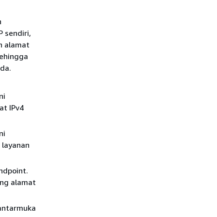
n
 sendiri,
n alamat
sehingga
da.
ni
at IPv4
ni
 layanan
ndpoint.
ang alamat
 antarmuka