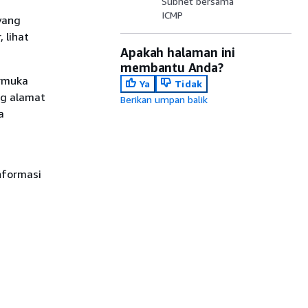
Subnet bersama
ICMP
yang
 lihat
Apakah halaman ini
membantu Anda?
armuka
Ya
Tidak
ng alamat
Berikan umpan balik
a
nformasi