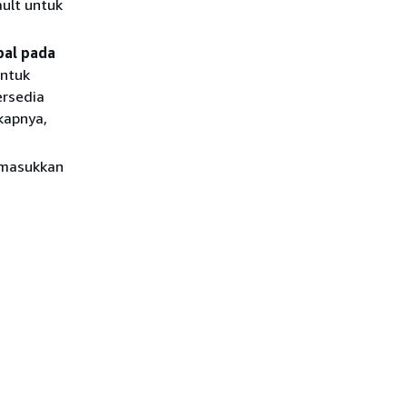
ault untuk
pal pada
ntuk
ersedia
kapnya,
masukkan