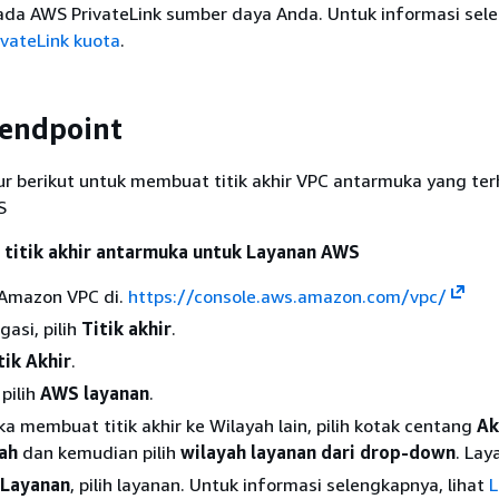
ada AWS PrivateLink sumber daya Anda. Untuk informasi sel
vateLink kuota
.
 endpoint
r berikut untuk membuat titik akhir VPC antarmuka yang te
S
titik akhir antarmuka untuk Layanan AWS
 Amazon VPC di.
https://console.aws.amazon.com/vpc/
gasi, pilih
Titik akhir
.
tik Akhir
.
 pilih
AWS layanan
.
ika membuat titik akhir ke Wilayah lain, pilih kotak centang
Ak
yah
dan kemudian pilih
wilayah layanan dari drop-down
. La
Layanan
, pilih layanan. Untuk informasi selengkapnya, lihat
L