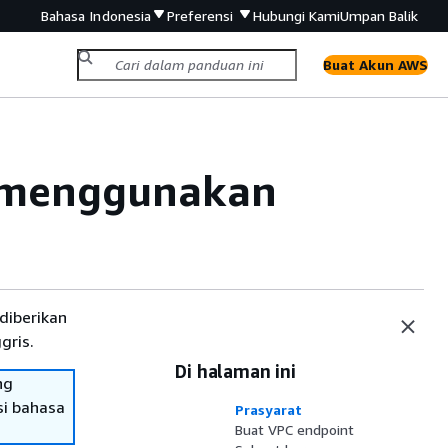
Bahasa Indonesia
Preferensi
Hubungi Kami
Umpan Balik
Buat Akun AWS
 menggunakan
diberikan
gris.
Di halaman ini
ng
si bahasa
Prasyarat
Buat VPC endpoint