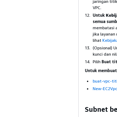
jaringan tit
VPC.
Untuk
Kebi
semua sumbe
membatasi a
jika layanan
lihat
Kebijaka
(Opsional) 
kunci dan nil
Pilih
Buat tit
Untuk membuat 
buat-vpc-titi
New-EC2Vpc
Subnet b