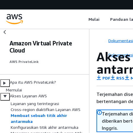
Mulai
Panduan l
Dokumentas
Amazon Virtual Private
Cloud
Akses
Dokumentas
AWS PrivateLink
antar
PDF
RSS
M
Apa itu AWS PrivateLink?
Memulai
Terjemahan dise
Akses Layanan AWS
bertentangan den
Layanan yang terintegrasi
Cross-region diaktifkan Layanan AWS
Terjemahan di
Membuat sebuah titik akhir
diberikan ber
antarmuka
Konfigurasikan titik akhir antarmuka
Inggris.