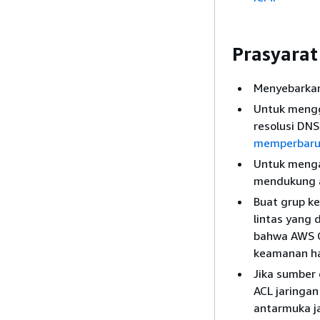
Prasyarat
Menyebarkan
Untuk mengg
resolusi DN
memperbarui
Untuk mengak
mendukung ak
Buat grup k
lintas yang 
bahwa AWS C
keamanan ha
Jika sumber 
ACL jaringa
antarmuka jar