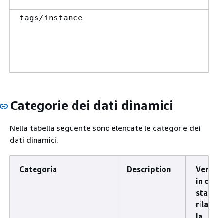
tags/instance
Categorie dei dati dinamici
Nella tabella seguente sono elencate le categorie dei
dati dinamici.
Categoria
Description
Versi
in cui
stata
rilasc
la