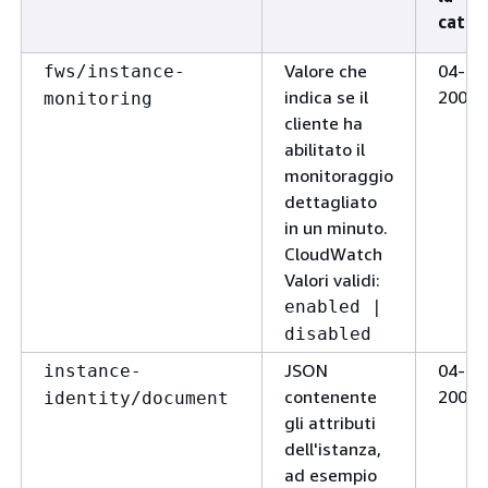
categ
Valore che
04-04
fws/instance-
indica se il
2009
monitoring
cliente ha
abilitato il
monitoraggio
dettagliato
in un minuto.
CloudWatch
Valori validi:
enabled |
disabled
JSON
04-04
instance-
contenente
2009
identity/document
gli attributi
dell'istanza,
ad esempio