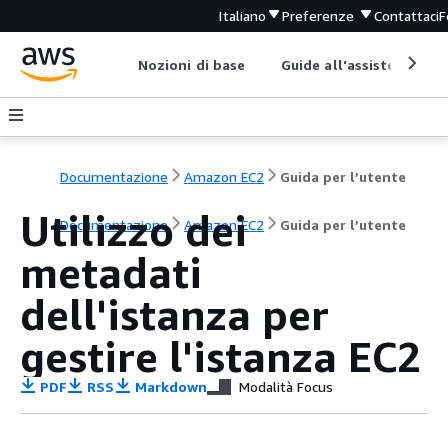
Italiano
Preferenze
Contattaci
F
Nozioni di base
Guide all'assistenza
Documentazione
Amazon EC2
Guida per l’utente
Utilizzo dei
Documentazione
Amazon EC2
Guida per l’utente
metadati
dell'istanza per
gestire l'istanza EC2
PDF
RSS
Markdown
Modalità Focus