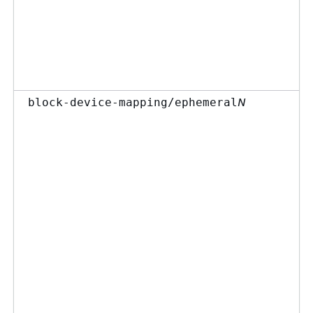
N
block-device-mapping/ephemeral