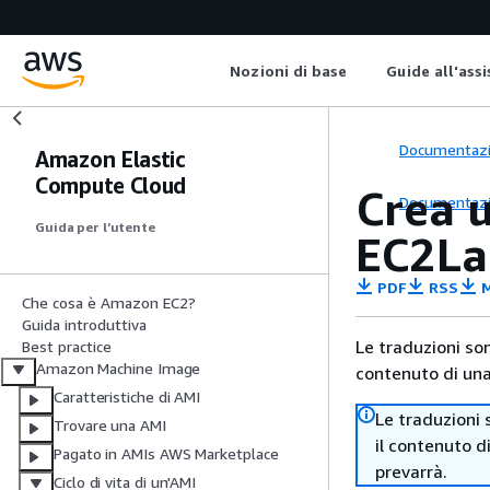
Nozioni di base
Guide all'ass
Documentaz
Amazon Elastic
Compute Cloud
Crea 
Documentaz
Guida per l’utente
EC2La
PDF
RSS
M
Che cosa è Amazon EC2?
Guida introduttiva
Le traduzioni so
Best practice
Amazon Machine Image
contenuto di una 
Caratteristiche di AMI
Le traduzioni 
Trovare una AMI
il contenuto d
Pagato in AMIs AWS Marketplace
prevarrà.
Ciclo di vita di un'AMI