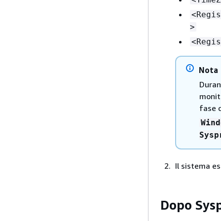
<Regis
>
<Regis
Nota
Durant
monito
fase d
Wind
Sysp
Il sistema e
Dopo Sys