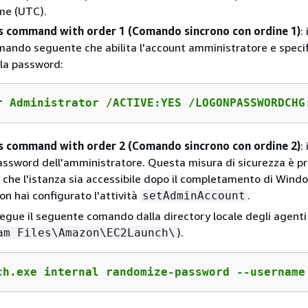
me (UTC).
 command with order 1 (Comando sincrono con ordine 1)
:
mando seguente che abilita l'account amministratore e specifi
lla password:
r Administrator /ACTIVE:YES /LOGONPASSWORDCHG
 command with order 2 (Comando sincrono con ordine 2)
:
password dell'amministratore. Questa misura di sicurezza è p
 che l'istanza sia accessibile dopo il completamento di Wind
on hai configurato l'attività
.
setAdminAccount
segue il seguente comando dalla directory locale degli agenti 
).
am Files\Amazon\EC2Launch\
ch.exe internal randomize-password --username