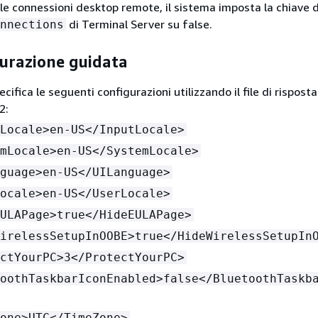
e le connessioni desktop remote, il sistema imposta la chiave d
di Terminal Server su false.
nnections
gurazione guidata
ecifica le seguenti configurazioni utilizzando il file di risposta
2:
Locale>en-US</InputLocale>
mLocale>en-US</SystemLocale>
guage>en-US</UILanguage>
ocale>en-US</UserLocale>
ULAPage>true</HideEULAPage>
irelessSetupInOOBE>true</HideWirelessSetupIn
ctYourPC>3</ProtectYourPC>
oothTaskbarIconEnabled>false</BluetoothTaskb
one>UTC</TimeZone>