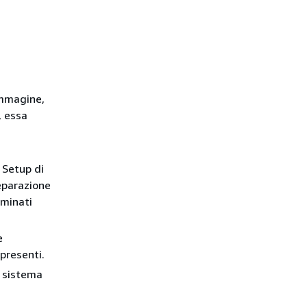
immagine,
, essa
 Setup di
reparazione
rminati
e
presenti.
l sistema