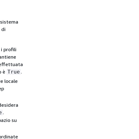
l sistema
 di
 profili
mantiene
effettuata
o è
.
True
re locale
ep
 desidera
.
e
pazio su
ordinate