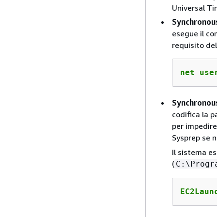
Universal Ti
Synchronous
esegue il co
requisito de
net use
Synchronous
codifica la 
per impedire
Sysprep se n
Il sistema e
(
C:\Progr
EC2Laun