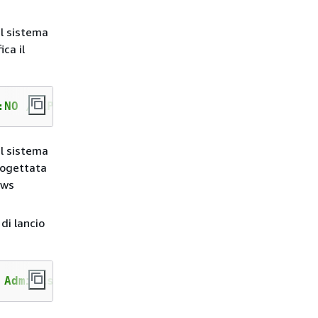
 il sistema
ca il
:NO /EXPIRES:NEVER /PASSWORDREQ:YES
 il sistema
rogettata
ows
di lancio
 Administrator