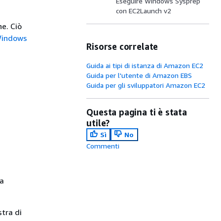
Eseguire Windows Sysprep
con EC2Launch v2
e. Ciò
Windows
Risorse correlate
Guida ai tipi di istanza di Amazon EC2
Guida per l'utente di Amazon EBS
Guida per gli sviluppatori Amazon EC2
Questa pagina ti è stata
utile?
Sì
No
Commenti
la
stra di