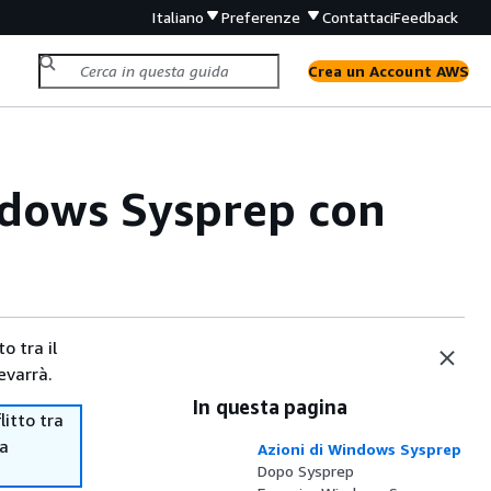
Italiano
Preferenze
Contattaci
Feedback
Crea un Account AWS
ndows Sysprep con
o tra il
evarrà.
In questa pagina
itto tra
ma
Azioni di Windows Sysprep
Dopo Sysprep