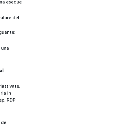
tema esegue
alore del
seguente:
 una
al
iattivate.
ria in
rep, RDP
 dei