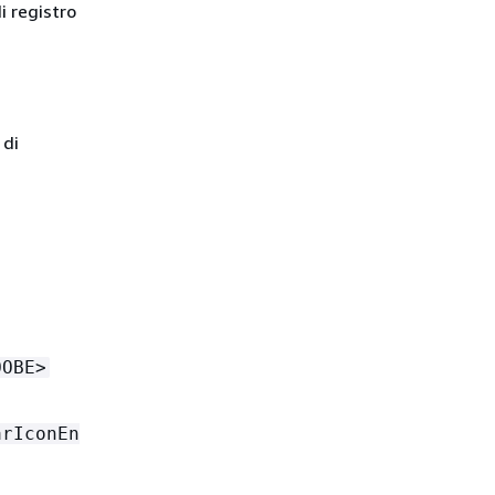
i registro
 di
OOBE>
arIconEn