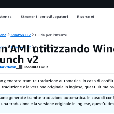
istenza
Strumenti per sviluppatori
Risorse AI
ione
Amazon EC2
Guida per l’utente
un’AMI utilizzando Wi
ione
Amazon EC2
Guida per l’utente
unch v2
arkdown
Modalità Focus
no generate tramite traduzione automatica. In caso di conflitt
traduzione e la versione originale in Inglese, quest'ultima pr
sono generate tramite traduzione automatica. In caso di confl
i una traduzione e la versione originale in Inglese, quest'ulti