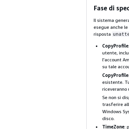
Fase di spe
Il sistema gener
esegue anche le a
risposta
unatt
CopyProfile
utente, incl
l'account Am
su tale acco
CopyProfile
esistente. T
riceveranno 
Se non si dis
trasferire a
Windows Sysp
disco.
TimeZone
: 