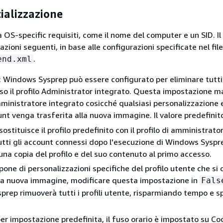
cializzazione
a OS-specific requisiti, come il nome del computer e un SID. I
zioni seguenti, in base alle configurazioni specificate nel file
.
end.xml
: Windows Sysprep può essere configurato per eliminare tutti i
uso il profilo Administrator integrato. Questa impostazione 
ministratore integrato cosicché qualsiasi personalizzazione 
unt venga trasferita alla nuova immagine. Il valore predefinit
sostituisce il profilo predefinito con il profilo di amministrato
utti gli account connessi dopo l'esecuzione di Windows Syspr
una copia del profilo e del suo contenuto al primo accesso.
pone di personalizzazioni specifiche del profilo utente che si
lla nuova immagine, modificare questa impostazione in
Fals
rep rimuoverà tutti i profili utente, risparmiando tempo e s
per impostazione predefinita, il fuso orario è impostato su Co