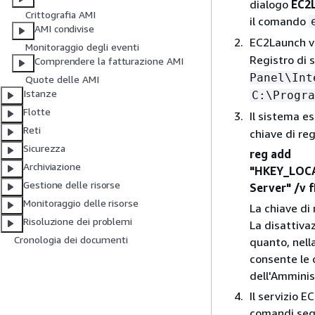
dialogo
EC2L
Crittografia AMI
il comando
AMI condivise
EC2Launch v2
Monitoraggio degli eventi
Registro di 
Comprendere la fatturazione AMI
Panel\Int
Quote delle AMI
Istanze
C:\Progra
Flotte
Il sistema e
Reti
chiave di re
Sicurezza
reg add
Archiviazione
"HKEY_LOCA
Gestione delle risorse
Server" /v 
Monitoraggio delle risorse
La chiave di
Risoluzione dei problemi
La disattiva
Cronologia dei documenti
quanto, nell
consente le 
dell'Amminis
Il servizio 
comandi seg