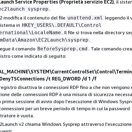
aunch Service Properties (Proprietà servizio EC2)
, il sis
.
ec2launch sysprep
 modifica il contenuto del file
leggendo il v
unattend.xml
sistema in
HKEY_USERS\.DEFAULT\Control
. Il file si trova nella directory 
ernational\LocaleName
.
mData\Amazon\EC2Launch\sysprep
segue il comando
. Tale comando crea
BeforeSysprep.cmd
gistro come indicato di seguito:
L_MACHINE\SYSTEM\CurrentControlSet\Control\Termin
fDenyTSConnections /t REG_DWORD /d 1 /f
 registro disattiva le connessioni RDP fino a che non vengono r
zione delle connessioni RDP è una misura di sicurezza necessa
a prima sessione di avvio dopo l'esecuzione di Windows Sysp
connessioni per un breve periodo di tempo in cui la password
tratore è vuota.
EC2Launch v2 chiama Windows Sysprep attraverso l'esecuzione
uenti: