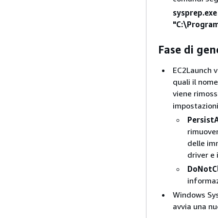
sysprep.exe
"C:\Progra
Fase di gen
EC2Launch v2
quali il nom
viene rimossa
impostazioni
PersistA
rimuovere
delle im
driver e
DoNotC
informaz
Windows Sysp
avvia una nuo