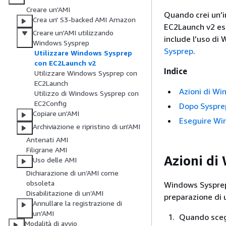
Creare un'AMI
Quando crei un’i
Crea un' S3-backed AMI Amazon
EC2Launch v2 ese
Creare un'AMI utilizzando
include l’uso di
Windows Sysprep
Sysprep
.
Utilizzare Windows Sysprep
con EC2Launch v2
Indice
Utilizzare Windows Sysprep con
EC2Launch
Azioni di W
Utilizzo di Windows Sysprep con
EC2Config
Dopo Syspre
Copiare un'AMI
Eseguire Wi
Archiviazione e ripristino di un'AMI
Antenati AMI
Filigrane AMI
Azioni di
Uso delle AMI
Dichiarazione di un’AMI come
obsoleta
Windows Sysprep
Disabilitazione di un’AMI
preparazione di
Annullare la registrazione di
un'AMI
Quando sce
Modalità di avvio