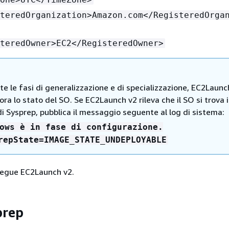
teredOrganization>Amazon.com</RegisteredOrga
teredOwner>EC2</RegisteredOwner>
e le fasi di generalizzazione e di specializzazione, EC2Launc
ra lo stato del SO. Se EC2Launch v2 rileva che il SO si trova 
i Sysprep, pubblica il messaggio seguente al log di sistema:
ows è in fase di configurazione.
repState=IMAGE_STATE_UNDEPLOYABLE
segue EC2Launch v2.
prep