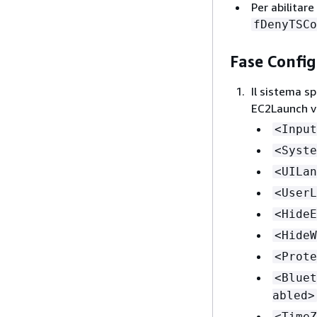
Per abilitar
fDenyTSCo
Fase Confi
Il sistema sp
EC2Launch v
<Input
<Syste
<UILan
<UserL
<HideE
<HideW
<Prote
<Bluet
abled>
<TimeZ