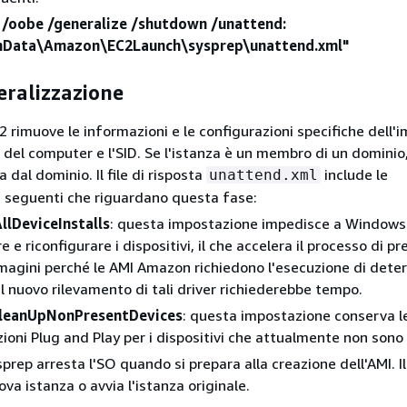
 /oobe /generalize /shutdown /unattend:
mData\Amazon\EC2Launch\sysprep\unattend.xml"
eralizzazione
 rimuove le informazioni e le configurazioni specifiche dell'
e del computer e l'SID. Se l'istanza è un membro di un dominio
 dal dominio. Il file di risposta
include le
unattend.xml
 seguenti che riguardano questa fase:
llDeviceInstalls
: questa impostazione impedisce a Windows
 e riconfigurare i dispositivi, il che accelera il processo di p
magini perché le AMI Amazon richiedono l'esecuzione di dete
 il nuovo rilevamento di tali driver richiederebbe tempo.
leanUpNonPresentDevices
: questa impostazione conserva l
ioni Plug and Play per i dispositivi che attualmente non sono 
rep arresta l'SO quando si prepara alla creazione dell'AMI. I
va istanza o avvia l'istanza originale.