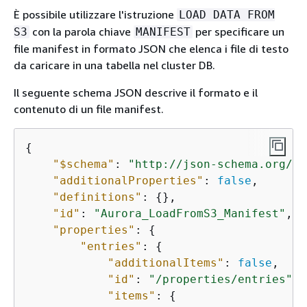
È possibile utilizzare l'istruzione
LOAD DATA FROM
con la parola chiave
per specificare un
S3
MANIFEST
file manifest in formato JSON che elenca i file di testo
da caricare in una tabella nel cluster DB.
Il seguente schema JSON descrive il formato e il
contenuto di un file manifest.
{
"$schema"
: 
"http://json-schema.org/dr
"additionalProperties"
: 
false
,

"definitions"
: 
{
},

"id"
: 
"Aurora_LoadFromS3_Manifest"
,

"properties"
: 
{
"entries"
: 
{
"additionalItems"
: 
false
,

"id"
: 
"/properties/entries"
,

"items"
: 
{