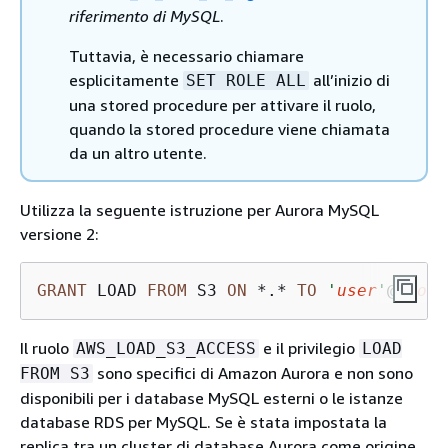
riferimento di MySQL
.
Tuttavia, è necessario chiamare
esplicitamente
all’inizio di
SET ROLE ALL
una stored procedure per attivare il ruolo,
quando la stored procedure viene chiamata
da un altro utente.
Utilizza la seguente istruzione per Aurora MySQL
versione 2:
GRANT
 LOAD 
FROM
 S3 
ON
*
.
*
TO
'
user
'
@
'
doma
Il ruolo
e il privilegio
AWS_LOAD_S3_ACCESS
LOAD
sono specifici di Amazon Aurora e non sono
FROM S3
disponibili per i database MySQL esterni o le istanze
database RDS per MySQL. Se è stata impostata la
replica tra un cluster di database Aurora come origine