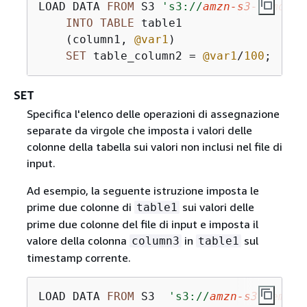
LOAD DATA 
FROM
 S3 
's3://
amzn-s3-demo-bu
INTO
TABLE
 table1

    (column1, 
@var1
)

SET
 table_column2 
=
@var1
/
100
;
SET
Specifica l'elenco delle operazioni di assegnazione
separate da virgole che imposta i valori delle
colonne della tabella sui valori non inclusi nel file di
input.
Ad esempio, la seguente istruzione imposta le
prime due colonne di
sui valori delle
table1
prime due colonne del file di input e imposta il
valore della colonna
in
sul
column3
table1
timestamp corrente.
LOAD DATA 
FROM
 S3  
's3://
amzn-s3-demo-b