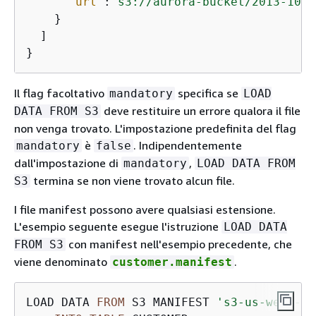
"url"
:
"s3://aurora-bucket/2013-10-0
    }

  ]

}
Il flag facoltativo
specifica se
mandatory
LOAD
deve restituire un errore qualora il file
DATA FROM S3
non venga trovato. L'impostazione predefinita del flag
è
. Indipendentemente
mandatory
false
dall'impostazione di
,
mandatory
LOAD DATA FROM
termina se non viene trovato alcun file.
S3
I file manifest possono avere qualsiasi estensione.
L'esempio seguente esegue l'istruzione
LOAD DATA
con manifest nell'esempio precedente, che
FROM S3
viene denominato
.
customer.manifest
LOAD DATA 
FROM
 S3 MANIFEST 
's3-us-west-2: