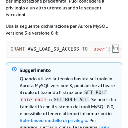
per impostazione predefinita. Puoi concedere il
privilegio a un altro utente usando le seguenti
istruzioni.
Usa la seguente dichiarazione per Aurora MySQL
versione 3 e versione 8.4:
GRANT
 AWS_LOAD_S3_ACCESS 
TO
'
user
'
@
'
domai
Suggerimento
Quando utilizzi la tecnica basata sul ruolo in
Aurora MySQL versione 3, puoi anche attivare
il ruolo utilizzando l'istruzione
SET ROLE
o
. Se non si ha
role_name
SET ROLE ALL
familiarità con il sistema dei ruoli MySQL 8.0,
è possibile ottenere ulteriori informazioni in
Role-based modello di privilegio
. Per
maggiori dettagli, consulta la pagina
Using