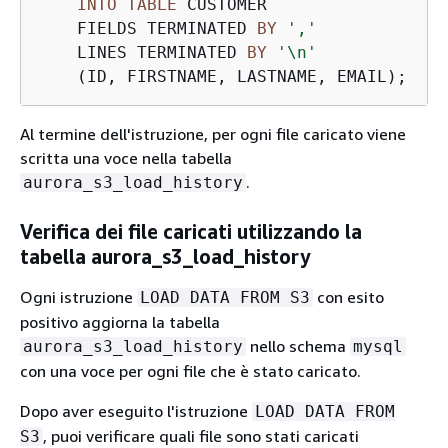
INTO
TABLE
 CUSTOMER

    FIELDS TERMINATED 
BY
','
    LINES TERMINATED 
BY
'\n'
    (ID, FIRSTNAME, LASTNAME, EMAIL);
Al termine dell'istruzione, per ogni file caricato viene
scritta una voce nella tabella
.
aurora_s3_load_history
Verifica dei file caricati utilizzando la
tabella aurora_s3_load_history
Ogni istruzione
con esito
LOAD DATA FROM S3
positivo aggiorna la tabella
nello schema
aurora_s3_load_history
mysql
con una voce per ogni file che è stato caricato.
Dopo aver eseguito l'istruzione
LOAD DATA FROM
, puoi verificare quali file sono stati caricati
S3