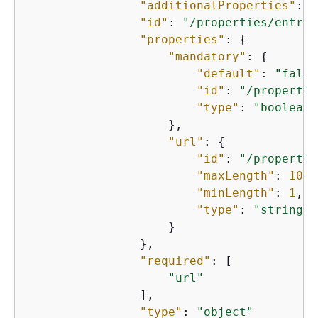
"additionalProperties"
: 
f
"id"
: 
"/properties/entrie
"properties"
: 
{
"mandatory"
: 
{
"default"
: 
"false
"id"
: 
"/propertie
"type"
: 
"boolean"
                    },

"url"
: 
{
"id"
: 
"/propertie
"maxLength"
: 
1024
"minLength"
: 
1
,

"type"
: 
"string"
                    }

                },

"required"
: [

"url"
                ],

"type"
: 
"object"