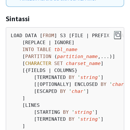
Sintassi
LOAD DATA [
FROM
] S3 [FILE 
|
 PREFIX 
|
 MANI
    [REPLACE 
|
 IGNORE]

INTO
TABLE
tbl_name
    [
PARTITION
 (
partition_name
,...)]

    [
CHARACTER
SET
charset_name
]

    [
{
FIELDS 
|
 COLUMNS}

        [TERMINATED 
BY
'
string
'
]

        [[OPTIONALLY] ENCLOSED 
BY
'
char
'
]

        [ESCAPED 
BY
'
char
'
]

    ]

    [LINES

        [STARTING 
BY
'
string
'
]

        [TERMINATED 
BY
'
string
'
]

    ]
