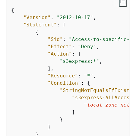
{
"Version"
: 
"2012-10-17"
,

"Statement"
: [

{
"Sid"
: 
"Access-to-specific-Lo
"Effect"
: 
"Deny"
,

"Action"
: [

"s3express:*"
,

            ],

"Resource"
: 
"*"
,

"Condition"
: 
{
"StringNotEqualsIfExists"
"s3express:AllAccessR
"
local-zone-netwo
                    ]

                }

            }

        }
