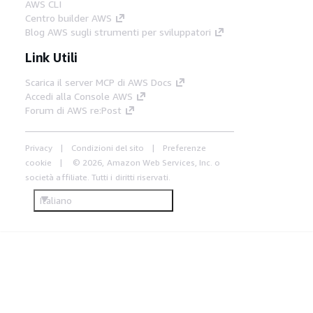
AWS CLI
Centro builder AWS
Blog AWS sugli strumenti per sviluppatori
Link Utili
Scarica il server MCP di AWS Docs
Accedi alla Console AWS
Forum di AWS re:Post
Privacy
Condizioni del sito
Preferenze
cookie
© 2026, Amazon Web Services, Inc. o
società affiliate. Tutti i diritti riservati.
Italiano