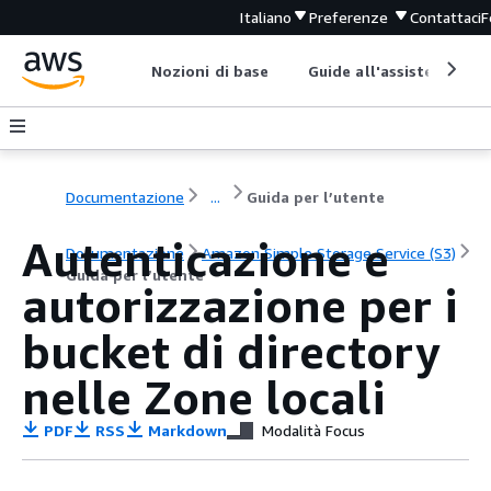
Italiano
Preferenze
Contattaci
F
Nozioni di base
Guide all'assistenza
Documentazione
...
Guida per l’utente
Autenticazione e
Documentazione
Amazon Simple Storage Service (S3)
Guida per l’utente
autorizzazione per i
bucket di directory
nelle Zone locali
PDF
RSS
Markdown
Modalità Focus