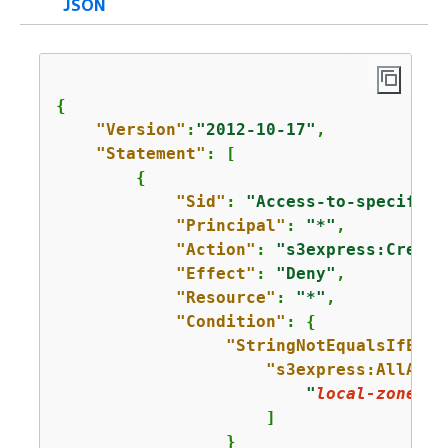
JSON
{
"Version"
:
"2012-10-17"
,

"Statement"
: [

{
"Sid"
: 
"Access-to-specific-
"Principal"
: 
"*"
,

"Action"
: 
"s3express:Create
"Effect"
: 
"Deny"
,

"Resource"
: 
"*"
,

"Condition"
: 
{
"StringNotEqualsIfExis
"s3express:AllAcce
"
local-zone-ne
                     ]

                 }   
