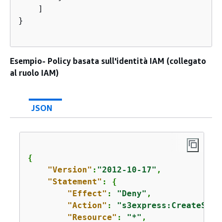
    ]

}

Esempio- Policy basata sull'identità IAM (collegato
al ruolo IAM)
JSON
{
"Version"
:
"2012-10-17"
,

"Statement"
: 
{
"Effect"
: 
"Deny"
,

"Action"
: 
"s3express:CreateSess
"Resource"
: 
"*"
,
