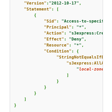
"Version"
:
"2012-10-17"
,

"Statement"
: [

{
"Sid"
: 
"Access-to-specific-
"Principal"
: 
"*"
,

"Action"
: 
"s3express:Create
"Effect"
: 
"Deny"
,

"Resource"
: 
"*"
,

"Condition"
: 
{
"StringNotEqualsIfExis
"s3express:AllAcce
"
local-zone-ne
                     ]

                 }   

            }

        }

    ]

}
