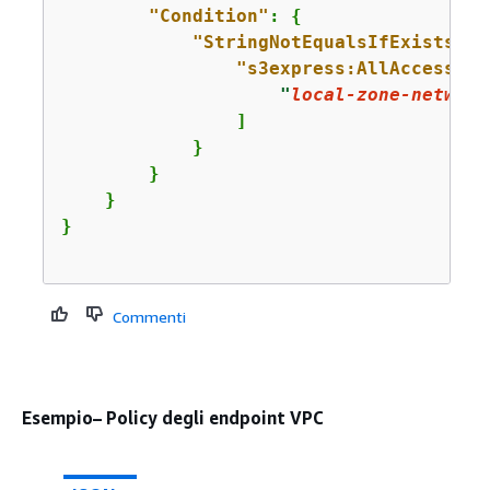
"Condition"
: 
{
"StringNotEqualsIfExists"
: 
"s3express:AllAccessRes
"
local-zone-network
                ]              

            }

        }

    }

}

Commenti
Esempio– Policy degli endpoint VPC