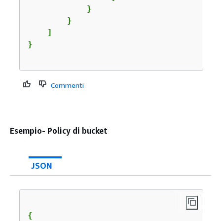
            }

        }

    ]

}

Commenti
Esempio- Policy di bucket
JSON
{