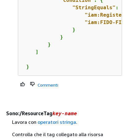
"Condition"
: 
{
"StringEquals"
: 
{
"iam:RegisterSecu
"iam:FIDO-FIPS-14
                }

            }

        }

    ]

 }
Commenti
Sono:/ResourceTag
key-name
Lavora con
operatori stringa
.
Controlla che il tag collegato alla risorsa