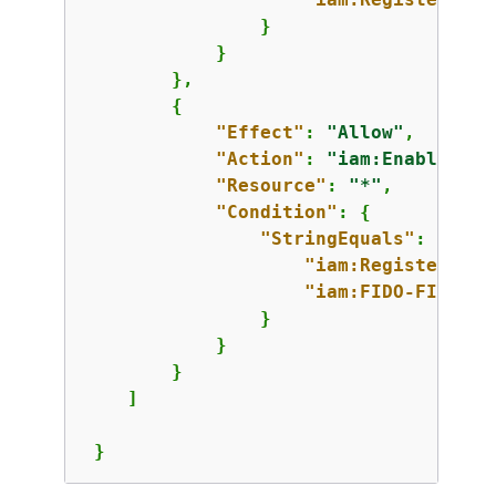
                }

            }

        },

{
"Effect"
: 
"Allow"
,

"Action"
: 
"iam:EnableMFAD
"Resource"
: 
"*"
,

"Condition"
: 
{
"StringEquals"
: 
{
"iam:RegisterSecu
"iam:FIDO-FIPS-14
                }

            }

        }

    ]

 }