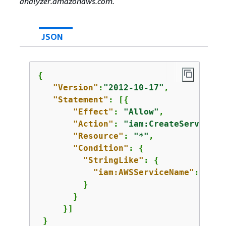
analyzer.amazonaws.com.
JSON
{
"Version"
:
"2012-10-17"
,

"Statement"
: [
{
"Effect"
: 
"Allow"
,

"Action"
: 
"iam:CreateServiceLi
"Resource"
: 
"*"
,

"Condition"
: 
{
"StringLike"
: 
{
"iam:AWSServiceName"
: 
"acc
         }

       }

     }]

 }