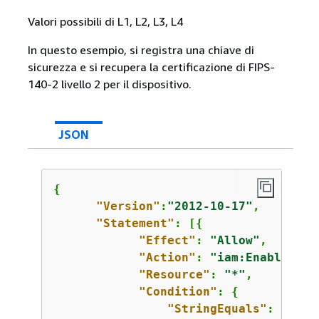
Valori possibili di L1, L2, L3, L4
In questo esempio, si registra una chiave di
sicurezza e si recupera la certificazione di FIPS-
140-2 livello 2 per il dispositivo.
JSON
{
"Version"
:
"2012-10-17"
,

"Statement"
: [
{
"Effect"
: 
"Allow"
,

"Action"
: 
"iam:EnableMFAD
"Resource"
: 
"*"
,

"Condition"
: 
{
"StringEquals"
: 
{