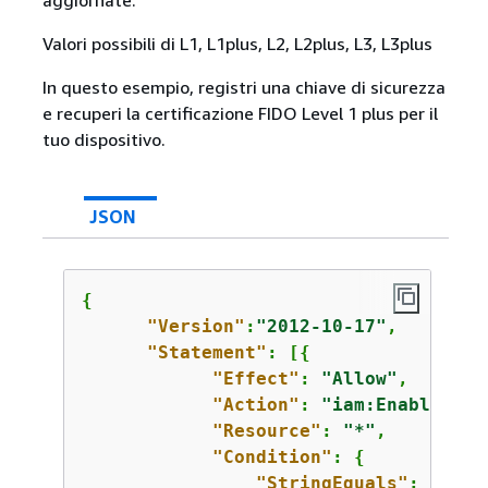
Valori possibili di L1, L1plus, L2, L2plus, L3, L3plus
In questo esempio, registri una chiave di sicurezza
e recuperi la certificazione FIDO Level 1 plus per il
tuo dispositivo.
JSON
{
"Version"
:
"2012-10-17"
,

"Statement"
: [
{
"Effect"
: 
"Allow"
,

"Action"
: 
"iam:EnableMFAD
"Resource"
: 
"*"
,

"Condition"
: 
{
"StringEquals"
: 
{