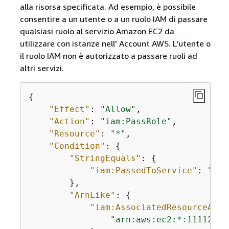
alla risorsa specificata. Ad esempio, è possibile
consentire a un utente o a un ruolo IAM di passare
qualsiasi ruolo al servizio Amazon EC2 da
utilizzare con istanze nell' Account AWS. L'utente o
il ruolo IAM non è autorizzato a passare ruoli ad
altri servizi.
{
"Effect"
: 
"Allow"
,

"Action"
: 
"iam:PassRole"
,

"Resource"
: 
"*"
,

"Condition"
: 
{
"StringEquals"
: 
{
"iam:PassedToService"
: 
"ec2
        },

"ArnLike"
: 
{
"iam:AssociatedResourceARN"
"arn:aws:ec2:*:11112222