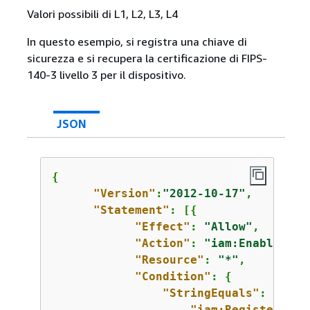
Valori possibili di L1, L2, L3, L4
In questo esempio, si registra una chiave di
sicurezza e si recupera la certificazione di FIPS-
140-3 livello 3 per il dispositivo.
JSON
{
"Version"
:
"2012-10-17"
,

"Statement"
: [
{
"Effect"
: 
"Allow"
,

"Action"
: 
"iam:EnableMFAD
"Resource"
: 
"*"
,

"Condition"
: 
{
"StringEquals"
: 
{
"iam:RegisterSecu