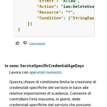
"Effect"
: 
"Allow"
,

"Action"
: 
"iam:DeleteUser"
,

"Resource"
: 
"*"
,

"Condition"
: 
{
"StringEquals"
:
    }]

}
Commenti
Io sono: ServiceSpecificCredentialAgeDays
Lavora con
operatori numerici
.
Questa chiave di condizione limita la creazione di
credenziali specifiche del servizio in base alle
relative impostazioni di scadenza. Consente di
controllare l’età massima, in giorni, delle
credenziali specifiche del servizio che possono