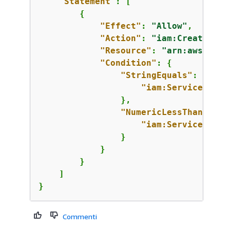
"Statement"
: [

{
"Effect"
: 
"Allow"
,

"Action"
: 
"iam:CreateServ
"Resource"
: 
"arn:aws:iam:
"Condition"
: 
{
"StringEquals"
: 
{
"iam:ServiceSpeci
                },

"NumericLessThanEqual
"iam:ServiceSpeci
                }

            }

        }

    ]

}
Commenti