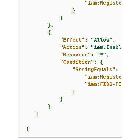
"iam:RegisterSecu
                }

            }

        },

{
"Effect"
: 
"Allow"
,

"Action"
: 
"iam:EnableMFAD
"Resource"
: 
"*"
,

"Condition"
: 
{
"StringEquals"
: 
{
"iam:RegisterSecu
"iam:FIDO-FIPS-14
                }

            }

        }

    ]

 }