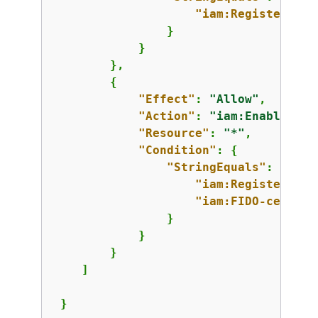
"iam:RegisterSecu
                }

            }

        },

{
"Effect"
: 
"Allow"
,

"Action"
: 
"iam:EnableMFAD
"Resource"
: 
"*"
,

"Condition"
: 
{
"StringEquals"
: 
{
"iam:RegisterSecu
"iam:FIDO-certifi
                }

            }

        }

    ]

 }