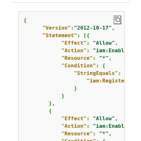
{
"Version"
:
"2012-10-17"
,

"Statement"
: [
{
"Effect"
: 
"Allow"
,

"Action"
: 
"iam:EnableMFAD
"Resource"
: 
"*"
,

"Condition"
: 
{
"StringEquals"
: 
{
"iam:RegisterSecu
                }

            }

        },

{
"Effect"
: 
"Allow"
,

"Action"
: 
"iam:EnableMFAD
"Resource"
: 
"*"
,
