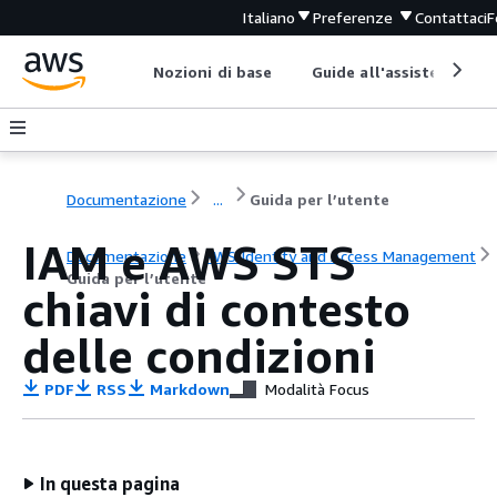
Italiano
Preferenze
Contattaci
F
Nozioni di base
Guide all'assistenza
Documentazione
...
Guida per l’utente
IAM e AWS STS
Documentazione
AWS Identity and Access Management
Guida per l’utente
chiavi di contesto
delle condizioni
PDF
RSS
Markdown
Modalità Focus
In questa pagina