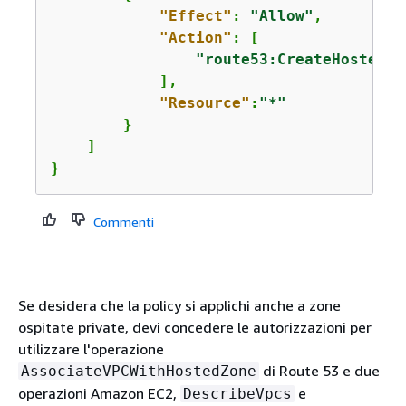
"Effect"
: 
"Allow"
,

"Action"
: [

"route53:CreateHostedZo
            ],

"Resource"
:
"*"
        }

    ]

}
Commenti
Se desidera che la policy si applichi anche a zone
ospitate private, devi concedere le autorizzazioni per
utilizzare l'operazione
di Route 53 e due
AssociateVPCWithHostedZone
operazioni Amazon EC2,
e
DescribeVpcs