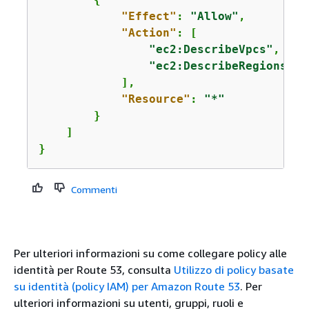
"Effect"
: 
"Allow"
,

"Action"
: [

"ec2:DescribeVpcs"
,

"ec2:DescribeRegions"
            ],

"Resource"
: 
"*"
        }

    ]

}
Commenti
Per ulteriori informazioni su come collegare policy alle
identità per Route 53, consulta
Utilizzo di policy basate
su identità (policy IAM) per Amazon Route 53
. Per
ulteriori informazioni su utenti, gruppi, ruoli e