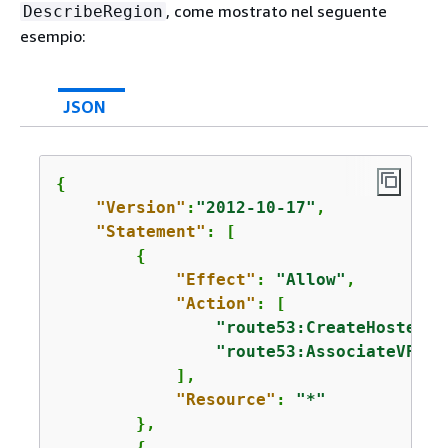
, come mostrato nel seguente
DescribeRegion
esempio:
JSON
{
"Version"
:
"2012-10-17"
,

"Statement"
: [

{
"Effect"
: 
"Allow"
,

"Action"
: [

"route53:CreateHostedZo
"route53:AssociateVPCWi
            ],

"Resource"
: 
"*"
        },

{