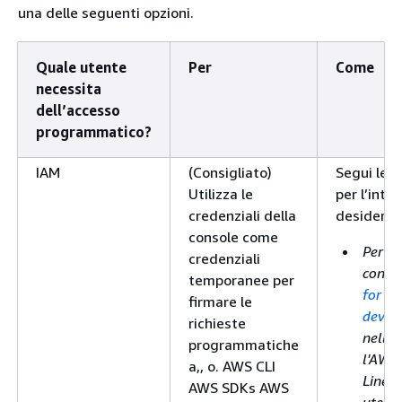
una delle seguenti opzioni.
Quale utente
Per
Come
necessita
dell’accesso
programmatico?
IAM
(Consigliato)
Segui le i
Utilizza le
per l’inte
credenziali della
desideri u
console come
Per la
credenziali
consu
temporanee per
for A
firmare le
devel
richieste
nella 
programmatiche
l'AW
a,, o. AWS CLI
Line I
AWS SDKs AWS