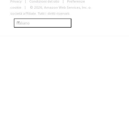
Privacy
Condizioni del sito
Preferenze
cookie
© 2026, Amazon Web Services, Inc. o
società affiliate. Tutti i diritti riservati.
Italiano