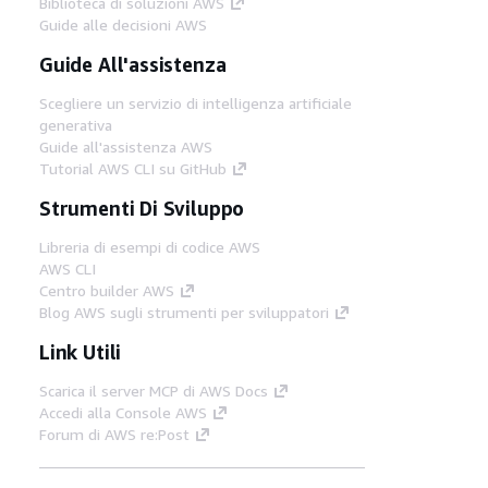
Biblioteca di soluzioni AWS
Guide alle decisioni AWS
Guide All'assistenza
Scegliere un servizio di intelligenza artificiale
generativa
Guide all'assistenza AWS
Tutorial AWS CLI su GitHub
Strumenti Di Sviluppo
Libreria di esempi di codice AWS
AWS CLI
Centro builder AWS
Blog AWS sugli strumenti per sviluppatori
Link Utili
Scarica il server MCP di AWS Docs
Accedi alla Console AWS
Forum di AWS re:Post