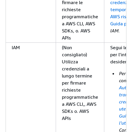
firmare le
credenzial
richieste
temporane
programmatiche
AWS risor
a AWS CLI, AWS
Guida per
SDKs, o. AWS
IAM
.
APIs
IAM
(Non
Segui le i
consigliato)
per l’inte
Utilizza
desideri u
credenziali a
Per la
lungo termine
consu
per firmare
Auten
richieste
trami
programmatiche
creden
a AWS CLI,, AWS
utent
SDKs o. AWS
Guida
APIs
l'uten
Comm