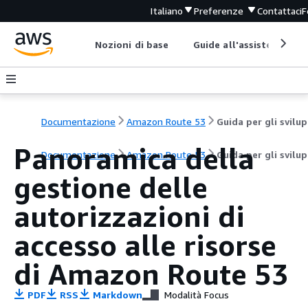
Italiano
Preferenze
Contattaci
F
Nozioni di base
Guide all'assistenza
Documentazione
Amazon Route 53
G
Panoramica della
Documentazione
Amazon Route 53
Guida per gli svilu
gestione delle
autorizzazioni di
accesso alle risorse
di Amazon Route 53
PDF
RSS
Markdown
Modalità Focus