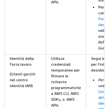
utente
APIs
Per A
consu
for A
deve
nella
and T
Refer
Guide
Identità della
Utilizza
Segui le i
forza lavoro
credenziali
per l’inte
temporanee per
desideri u
(Utenti gestiti
firmare le
nel centro
Per la
richieste
identità IAM)
veder
programmatiche
Confi
a AWS CLI, AWS
dell'u
SDKs, o. AWS
ident
APIs