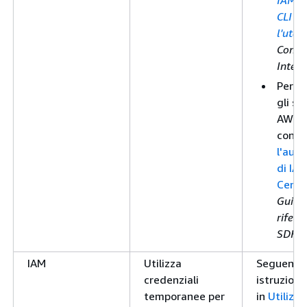
IAM n
CLI Gu
l'uten
Comm
Interf
Per A
gli st
AWS A
consu
l'aut
di IAM
Cente
Guida
rifer
SDKs 
IAM
Utilizza
Seguendo
credenziali
istruzioni
temporanee per
in
Utilizzo