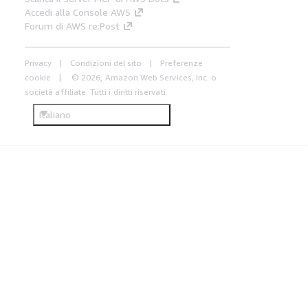
Accedi alla Console AWS
Forum di AWS re:Post
Privacy
Condizioni del sito
Preferenze
cookie
© 2026, Amazon Web Services, Inc. o
società affiliate. Tutti i diritti riservati.
Italiano