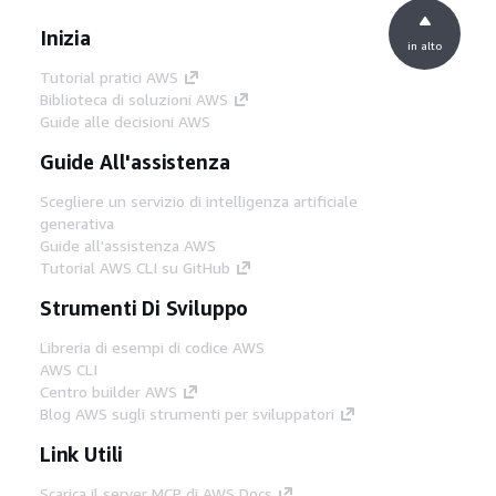
Inizia
in alto
Tutorial pratici AWS
Biblioteca di soluzioni AWS
Guide alle decisioni AWS
Guide All'assistenza
Scegliere un servizio di intelligenza artificiale
generativa
Guide all'assistenza AWS
Tutorial AWS CLI su GitHub
Strumenti Di Sviluppo
Libreria di esempi di codice AWS
AWS CLI
Centro builder AWS
Blog AWS sugli strumenti per sviluppatori
Link Utili
Scarica il server MCP di AWS Docs