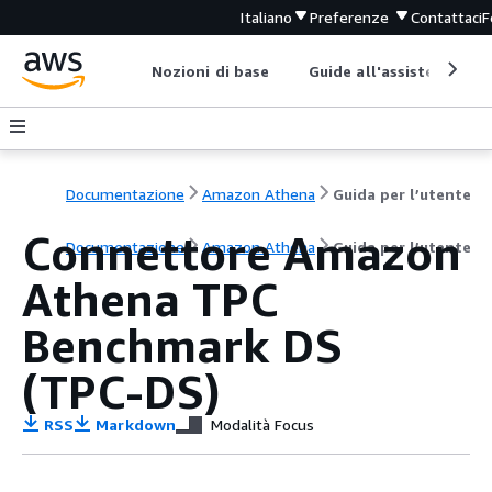
Italiano
Preferenze
Contattaci
F
Nozioni di base
Guide all'assistenza
Documentazione
Amazon Athena
Guida per l’utente
Connettore Amazon
Documentazione
Amazon Athena
Guida per l’utente
Athena TPC
Benchmark DS
(TPC-DS)
RSS
Markdown
Modalità Focus