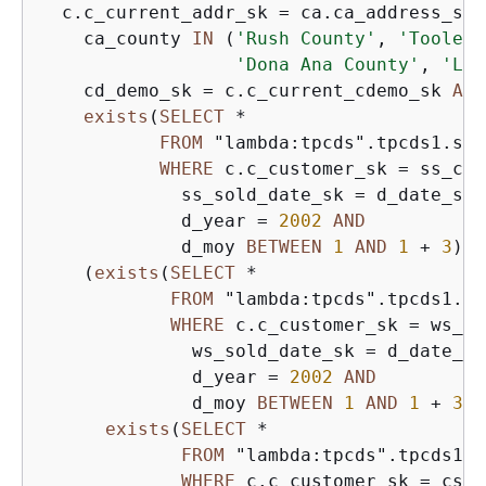
  c.c_current_addr_sk 
=
 ca.ca_address_sk 
    ca_county 
IN
 (
'Rush County'
, 
'Toole C
'Dona Ana County'
, 
'La 
    cd_demo_sk 
=
 c.c_current_cdemo_sk 
AND
exists
(
SELECT
*
FROM
 "lambda:tpcds".tpcds1.sto
WHERE
 c.c_customer_sk 
=
 ss_cus
             ss_sold_date_sk 
=
 d_date_sk 
             d_year 
=
2002
AND
             d_moy 
BETWEEN
1
AND
1
+
3
) 
A
    (
exists
(
SELECT
*
FROM
 "lambda:tpcds".tpcds1.we
WHERE
 c.c_customer_sk 
=
 ws_bi
              ws_sold_date_sk 
=
 d_date_sk
              d_year 
=
2002
AND
              d_moy 
BETWEEN
1
AND
1
+
3
) 
exists
(
SELECT
*
FROM
 "lambda:tpcds".tpcds1.c
WHERE
 c.c_customer_sk 
=
 cs_s