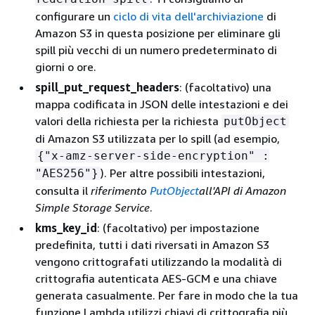
configurare un
ciclo di vita dell'archiviazione
di
Amazon S3 in questa posizione per eliminare gli
spill più vecchi di un numero predeterminato di
giorni o ore.
spill_put_request_headers
: (facoltativo) una
mappa codificata in JSON delle intestazioni e dei
valori della richiesta per la richiesta
putObject
di Amazon S3 utilizzata per lo spill (ad esempio,
{
"x-amz-server-side-encryption" :
). Per altre possibili intestazioni,
"AES256"}
consulta il
riferimento
PutObject
all'API di Amazon
Simple Storage Service
.
kms_key_id
: (facoltativo) per impostazione
predefinita, tutti i dati riversati in Amazon S3
vengono crittografati utilizzando la modalità di
crittografia autenticata AES-GCM e una chiave
generata casualmente. Per fare in modo che la tua
funzione Lambda utilizzi chiavi di crittografia più