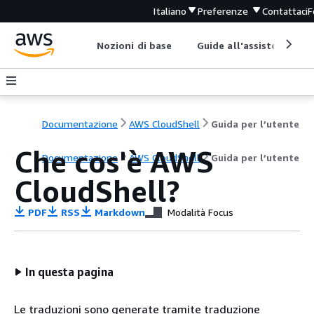
Italiano
Preferenze
Contattaci
F
Nozioni di base
Guide all'assistenza
Documentazione
AWS CloudShell
Guida per l’utente
Che cos'è AWS
Documentazione
AWS CloudShell
Guida per l’utente
CloudShell?
PDF
RSS
Markdown
Modalità Focus
In questa pagina
Le traduzioni sono generate tramite traduzione