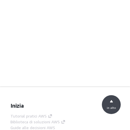
Inizia
in alto
Tutorial pratici AWS
Biblioteca di soluzioni AWS
Guide alle decisioni AWS