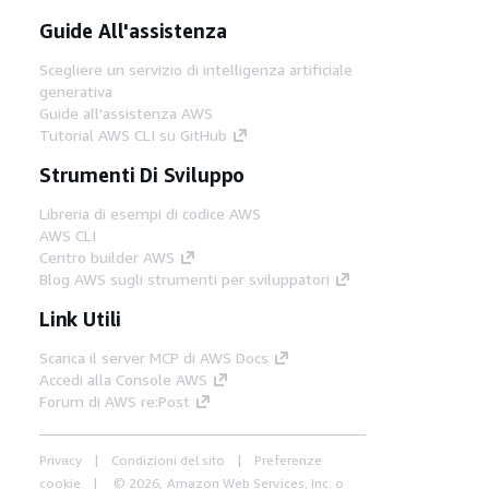
Guide All'assistenza
Scegliere un servizio di intelligenza artificiale
generativa
Guide all'assistenza AWS
Tutorial AWS CLI su GitHub
Strumenti Di Sviluppo
Libreria di esempi di codice AWS
AWS CLI
Centro builder AWS
Blog AWS sugli strumenti per sviluppatori
Link Utili
Scarica il server MCP di AWS Docs
Accedi alla Console AWS
Forum di AWS re:Post
Privacy
Condizioni del sito
Preferenze
cookie
© 2026, Amazon Web Services, Inc. o