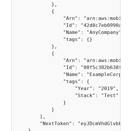
            },

{
                "Arn": "arn:aws:mobilet
                "Id": "42d8c7eb0990a57b
                "Name": "AnyCompany",

                "tags": 
{
}

            },

{
                "Arn": "arn:aws:mobilet
                "Id": "80f5c382b638ffe5
                "Name": "ExampleCorp_Tes
                "tags": 
{
                    "Year": "2019",

                    "Stack": "Test"

                }

            }

        ],

        "NextToken": "eyJDcmVhdGlvbkRhd
    }
