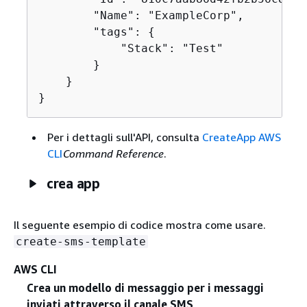
        "Name": "ExampleCorp",

        "tags": 
{
            "Stack": "Test"

        }

    }

}
Per i dettagli sull'API, consulta
CreateApp AWS
CLI
Command Reference
.
crea app
Il seguente esempio di codice mostra come usare.
create-sms-template
AWS CLI
Crea un modello di messaggio per i messaggi
inviati attraverso il canale SMS