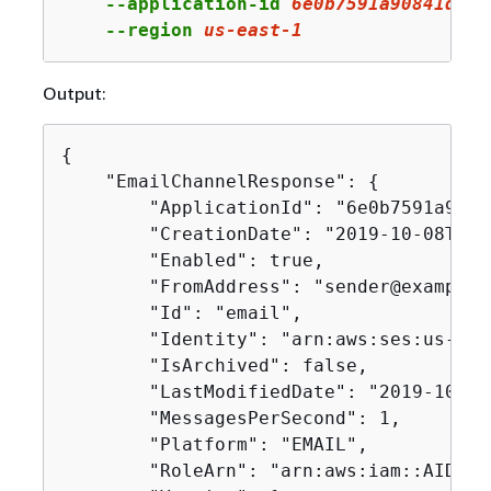
    --application-id 
6e0b7591a90841d2b5
    --region 
us
-east-
1
Output:
{
    "EmailChannelResponse": 
{
        "ApplicationId": "6e0b7591a9084
        "CreationDate": "2019-10-08T18:
        "Enabled": true,

        "FromAddress": "sender@example.c
        "Id": "email",

        "Identity": "arn:aws:ses:us-eas
        "IsArchived": false,

        "LastModifiedDate": "2019-10-08
        "MessagesPerSecond": 1,

        "Platform": "EMAIL",

        "RoleArn": "arn:aws:iam::AIDACK