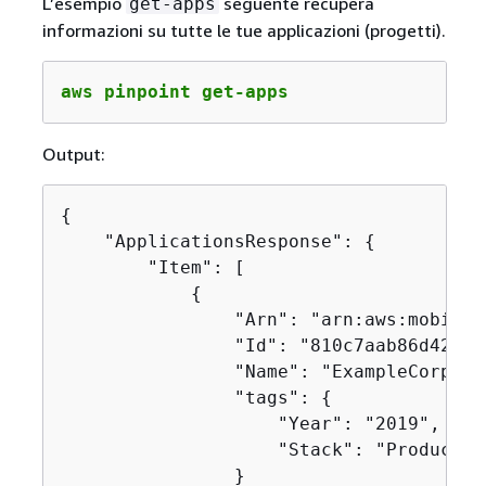
L’esempio
seguente recupera
get-apps
informazioni su tutte le tue applicazioni (progetti).
aws pinpoint get-apps
Output:
{
    "ApplicationsResponse": 
{
        "Item": [

{
                "Arn": "arn:aws:mobilet
                "Id": "810c7aab86d42fb2
                "Name": "ExampleCorp",

                "tags": 
{
                    "Year": "2019",

                    "Stack": "Production
                }
