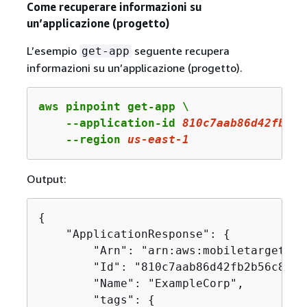
Come recuperare informazioni su
un’applicazione (progetto)
L’esempio
seguente recupera
get-app
informazioni su un’applicazione (progetto).
aws pinpoint get-app \

    --application-id 
810c7aab86d42fb2b5
    --region 
us
-east-
1
Output:
{
    "ApplicationResponse": 
{
        "Arn": "arn:aws:mobiletargeting
        "Id": "810c7aab86d42fb2b56c8c966
        "Name": "ExampleCorp",

        "tags": 
{