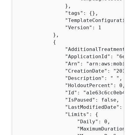
                },

                "tags": 
{
},

                "TemplateConfiguration"
                "Version": 1

            },

{
                "AdditionalTreatments": 
                "ApplicationId": "6e0b7
                "Arn": "arn:aws:mobilet
                "CreationDate": "2019-1
                "Description": " ",

                "HoldoutPercent": 0,

                "Id": "a1e63c6cc0eb43ed
                "IsPaused": false,

                "LastModifiedDate": "20
                "Limits": 
{
                    "Daily": 0,

                    "MaximumDuration": 6