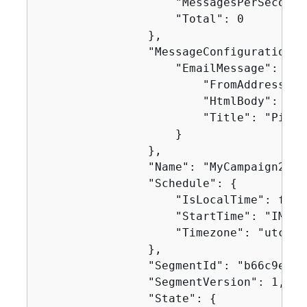
                    "MessagesPerSecond":
                    "Total": 0

                },

                "MessageConfiguration":
                    "EmailMessage": 
{
                        "FromAddress": 
                        "HtmlBody": "<!
                        "Title": "Pinpoi
                    }

                },

                "Name": "MyCampaign2",

                "Schedule": 
{
                    "IsLocalTime": false
                    "StartTime": "IMMEDI
                    "Timezone": "utc"

                },

                "SegmentId": "b66c9e42f
                "SegmentVersion": 1,

                "State": 
{