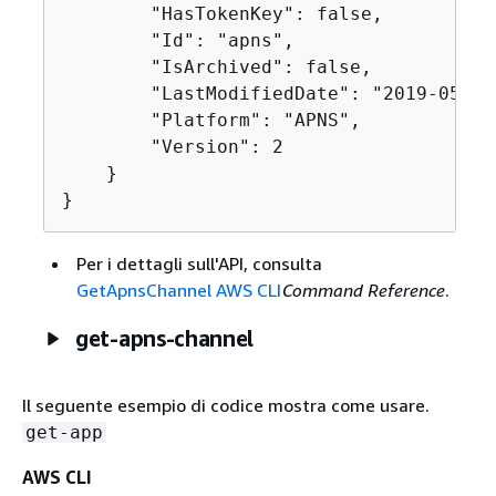
        "HasTokenKey": false,

        "Id": "apns",

        "IsArchived": false,

        "LastModifiedDate": "2019-05-09
        "Platform": "APNS",

        "Version": 2

    }

}
Per i dettagli sull'API, consulta
GetApnsChannel AWS CLI
Command Reference
.
get-apns-channel
Il seguente esempio di codice mostra come usare.
get-app
AWS CLI