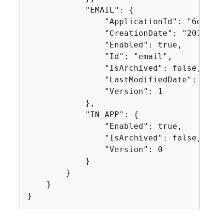
            "EMAIL": 
{
                "ApplicationId": "6e0b7
                "CreationDate": "2019-1
                "Enabled": true,

                "Id": "email",

                "IsArchived": false,

                "LastModifiedDate": "20
                "Version": 1

            },

            "IN_APP": 
{
                "Enabled": true,

                "IsArchived": false,

                "Version": 0

            }

        }

    }

}