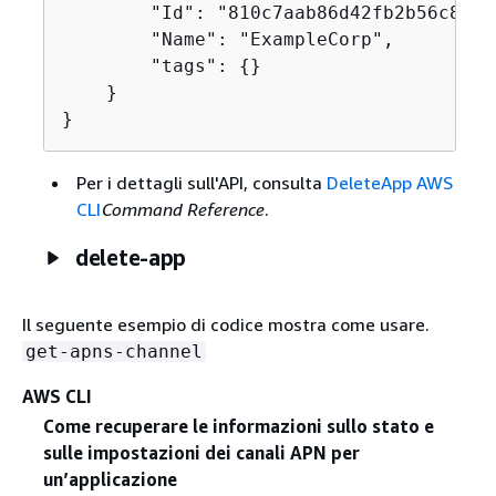
        "Id": "810c7aab86d42fb2b56c8c966
        "Name": "ExampleCorp",

        "tags": 
{
}

    }

}
Per i dettagli sull'API, consulta
DeleteApp AWS
CLI
Command Reference
.
delete-app
Il seguente esempio di codice mostra come usare.
get-apns-channel
AWS CLI
Come recuperare le informazioni sullo stato e
sulle impostazioni dei canali APN per
un’applicazione