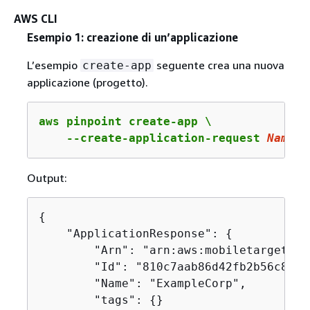
AWS CLI
Esempio 1: creazione di un’applicazione
L’esempio
seguente crea una nuova
create-app
applicazione (progetto).
aws pinpoint create-app \

    --create-application-request 
Name
=E
Output:
{
    "ApplicationResponse": 
{
        "Arn": "arn:aws:mobiletargeting
        "Id": "810c7aab86d42fb2b56c8c966
        "Name": "ExampleCorp",

        "tags": 
{
}
