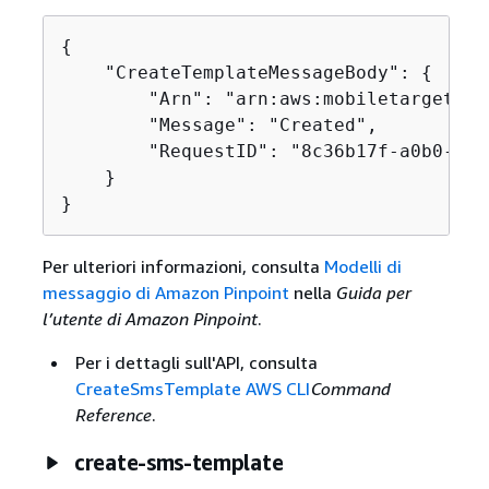
{
    "CreateTemplateMessageBody": 
{
        "Arn": "arn:aws:mobiletargeting
        "Message": "Created",

        "RequestID": "8c36b17f-a0b0-400
    }

}
Per ulteriori informazioni, consulta
Modelli di
messaggio di Amazon Pinpoint
nella
Guida per
l’utente di Amazon Pinpoint
.
Per i dettagli sull'API, consulta
CreateSmsTemplate AWS CLI
Command
Reference
.
create-sms-template