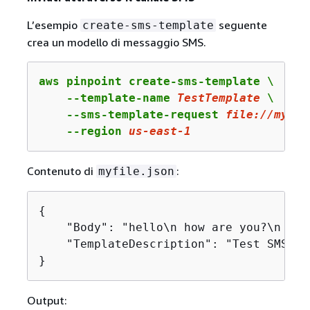
L’esempio
seguente
create-sms-template
crea un modello di messaggio SMS.
aws pinpoint create-sms-template \

    --template-name 
TestTemplate
 \

    --sms-template-request 
file:
//myfil
    --region 
us
-east-
1
Contenuto di
:
myfile.json
{
    "Body": "hello\n how are you?\n food
    "TemplateDescription": "Test SMS Tem
}
Output: