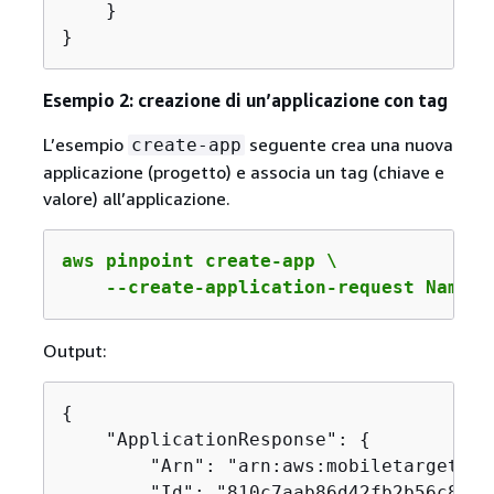
    }

}
Esempio 2: creazione di un’applicazione con tag
L’esempio
seguente crea una nuova
create-app
applicazione (progetto) e associa un tag (chiave e
valore) all’applicazione.
aws pinpoint create-app \

    --create-application-request Name=E
Output:
{
    "ApplicationResponse": 
{
        "Arn": "arn:aws:mobiletargeting
        "Id": "810c7aab86d42fb2b56c8c966