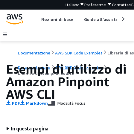
Italiano
Preferenze
Contattaci
F
Nozioni di base
Guide all'assistenza
Documentazione
AWS SDK Code Examples
Esempi di utilizzo di
Documentazione
AWS SDK Code Examples
Libreria di esempi di codice
Amazon Pinpoint
AWS CLI
PDF
Markdown
Modalità Focus
In questa pagina