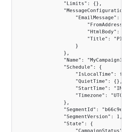
                "Limits": 
{
},

                "MessageConfiguration":
                    "EmailMessage": 
{
                        "FromAddress": 
                        "HtmlBody": "<!
                        "Title": "PInpo
                    }

                },

                "Name": "MyCampaign1",

                "Schedule": 
{
                    "IsLocalTime": false
                    "QuietTime": 
{
},

                    "StartTime": "IMMEDI
                    "Timezone": "UTC"

                },

                "SegmentId": "b66c9e42f
                "SegmentVersion": 1,

                "State": 
{
                    "CampaignStatus": "C