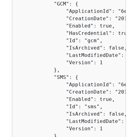
            "GCM": 
{
                "ApplicationId": "6e0b7
                "CreationDate": "2019-1
                "Enabled": true,

                "HasCredential": true,

                "Id": "gcm",

                "IsArchived": false,

                "LastModifiedDate": "20
                "Version": 1

            },

            "SMS": 
{
                "ApplicationId": "6e0b7
                "CreationDate": "2019-1
                "Enabled": true,

                "Id": "sms",

                "IsArchived": false,

                "LastModifiedDate": "20
                "Version": 1

            },
