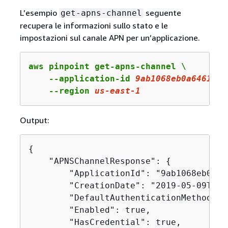
L’esempio
seguente
get-apns-channel
recupera le informazioni sullo stato e le
impostazioni sul canale APN per un’applicazione.
aws pinpoint get-apns-channel \

    --application-id 
9ab1068eb0a6461c86
    --region 
us
-east-
1
Output:
{
    "APNSChannelResponse": 
{
        "ApplicationId": "9ab1068eb0a64
        "CreationDate": "2019-05-09T21:
        "DefaultAuthenticationMethod": 
        "Enabled": true,

        "HasCredential": true,
