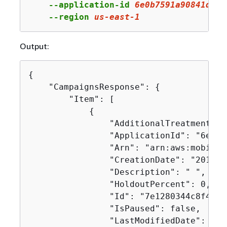
    --application-id 
6e0b7591a90841d2b5
    --region 
us
-east-
1
Output:
{
    "CampaignsResponse": 
{
        "Item": [

{
                "AdditionalTreatments": 
                "ApplicationId": "6e0b7
                "Arn": "arn:aws:mobilet
                "CreationDate": "2019-1
                "Description": " ",

                "HoldoutPercent": 0,

                "Id": "7e1280344c8f4a9a
                "IsPaused": false,

                "LastModifiedDate": "20