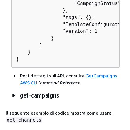
                    "CampaignStatus": "C
                },

                "tags": 
{
},

                "TemplateConfiguration"
                "Version": 1

            }

        ]

    }

}
Per i dettagli sull'API, consulta
GetCampaigns
AWS CLI
Command Reference
.
get-campaigns
Il seguente esempio di codice mostra come usare.
get-channels