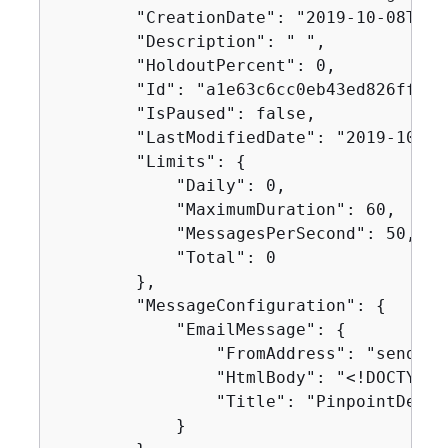
        "CreationDate": "2019-10-08T18:
        "Description": " ",

        "HoldoutPercent": 0,

        "Id": "a1e63c6cc0eb43ed826ffcc3c
        "IsPaused": false,

        "LastModifiedDate": "2019-10-08
        "Limits": 
{
            "Daily": 0,

            "MaximumDuration": 60,

            "MessagesPerSecond": 50,

            "Total": 0

        },

        "MessageConfiguration": 
{
            "EmailMessage": 
{
                "FromAddress": "sender@
                "HtmlBody": "<!DOCTYPE 
                "Title": "PinpointDemo"

            }
