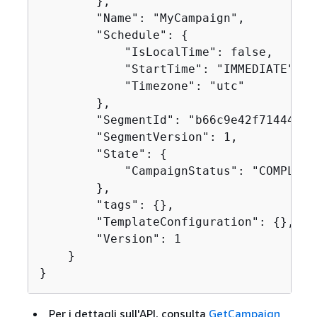
        },

        "Name": "MyCampaign",

        "Schedule": 
{
            "IsLocalTime": false,

            "StartTime": "IMMEDIATE",

            "Timezone": "utc"

        },

        "SegmentId": "b66c9e42f71444b2a
        "SegmentVersion": 1,

        "State": 
{
            "CampaignStatus": "COMPLETED
        },

        "tags": 
{
},

        "TemplateConfiguration": 
{
},

        "Version": 1

    }

}
Per i dettagli sull'API, consulta
GetCampaign