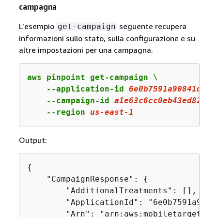
campagna
L’esempio
seguente recupera
get-campaign
informazioni sullo stato, sulla configurazione e su
altre impostazioni per una campagna.
aws pinpoint get-campaign \

    --application-id 
6e0b7591a90841d2b5
    --campaign-id 
a1e63c6cc0eb43ed826ff
    --region 
us
-east-
1
Output:
{
    "CampaignResponse": 
{
        "AdditionalTreatments": [],

        "ApplicationId": "6e0b7591a9084
        "Arn": "arn:aws:mobiletargeting