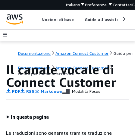
Italiano
Preferenze
Contattaci
F
Nozioni di base
Guide all'assistenza
Documentazione
Amazon Connect Customer
Il canale vocale di
Documentazione
Amazon Connect Customer
Guida per l'amministratore
Connect Customer
PDF
RSS
Markdown
Modalità Focus
In questa pagina
Le traduzioni sono generate tramite traduzione