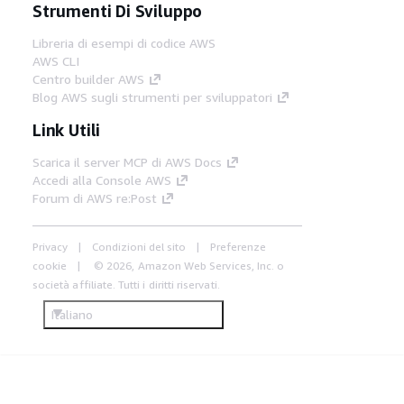
Strumenti Di Sviluppo
Libreria di esempi di codice AWS
AWS CLI
Centro builder AWS
Blog AWS sugli strumenti per sviluppatori
Link Utili
Scarica il server MCP di AWS Docs
Accedi alla Console AWS
Forum di AWS re:Post
Privacy
Condizioni del sito
Preferenze
cookie
© 2026, Amazon Web Services, Inc. o
società affiliate. Tutti i diritti riservati.
Italiano