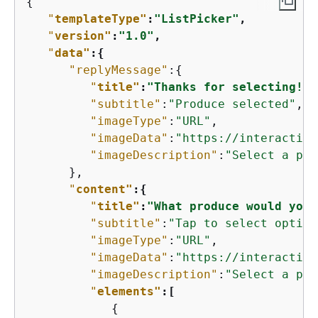
{
"
templateType"
:
"ListPicker"
,
"
version"
:
"1.0"
,
"
data"
:
{
"replyMessage"
:
{
"
title"
:
"Thanks for selecting!"
,
"subtitle"
:
"Produce selected"
,

"imageType"
:
"URL"
,              
"imageData"
:
"https://interactive
"imageDescription"
:
"Select a pro
      },

"
content"
:
{
"
title"
:
"What produce would you 
"subtitle"
:
"Tap to select option
"imageType"
:
"URL"
,              
"imageData"
:
"https://interactive
"imageDescription"
:
"Select a pro
"
elements"
:[
{