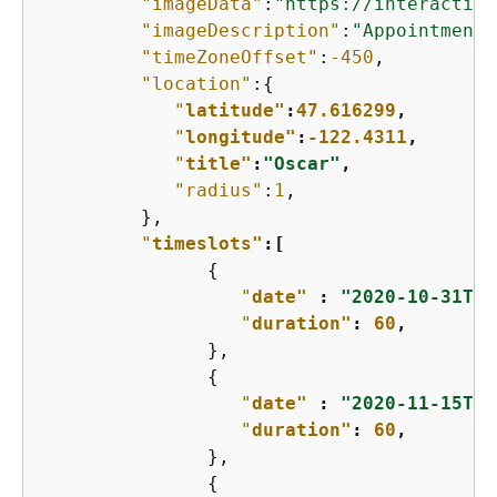
"imageData"
:
"https://interactive
"imageDescription"
:
"Appointment 
"timeZoneOffset"
:
-450
,

"location"
:
{
"
latitude"
:
47.616299
,
"
longitude"
:
-122.4311
,
"
title"
:
"Oscar"
,
"radius"
:
1
,

         },

"
timeslots"
:[
{
"
date"
 : 
"2020-10-31T17
"
duration"
: 
60
,
               },

{
"
date"
 : 
"2020-11-15T13
"
duration"
: 
60
,
               },

{