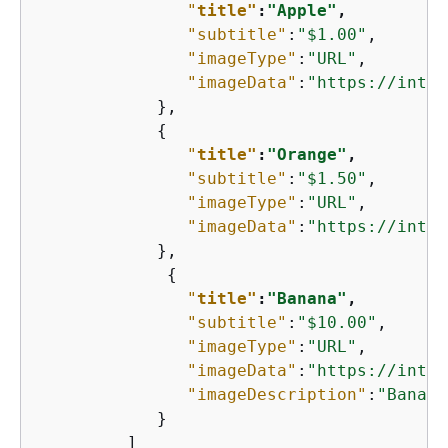
"
title"
:
"Apple"
,
"subtitle"
:
"$1.00"
,

"imageType"
:
"URL"
,

"imageData"
:
"https://inter
            },

{
"
title"
:
"Orange"
,
"subtitle"
:
"$1.50"
,

"imageType"
:
"URL"
,        
"imageData"
:
"https://inter
            },

{
"
title"
:
"Banana"
,
"subtitle"
:
"$10.00"
,

"imageType"
:
"URL"
,        
"imageData"
:
"https://inter
"imageDescription"
:
"Banana
            }

         ]
