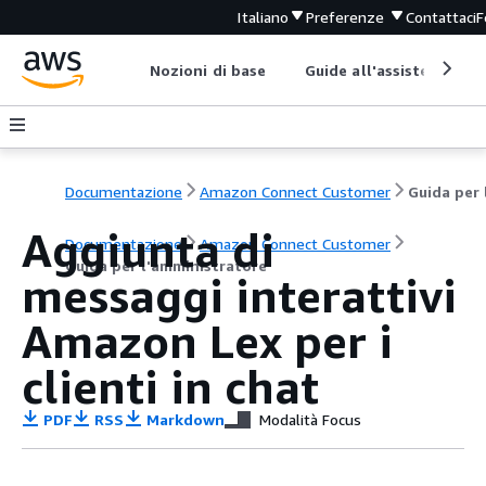
Italiano
Preferenze
Contattaci
F
Nozioni di base
Guide all'assistenza
Documentazione
Amazon Connect Customer
Aggiunta di
Documentazione
Amazon Connect Customer
Guida per l'amministratore
messaggi interattivi
Amazon Lex per i
clienti in chat
PDF
RSS
Markdown
Modalità Focus