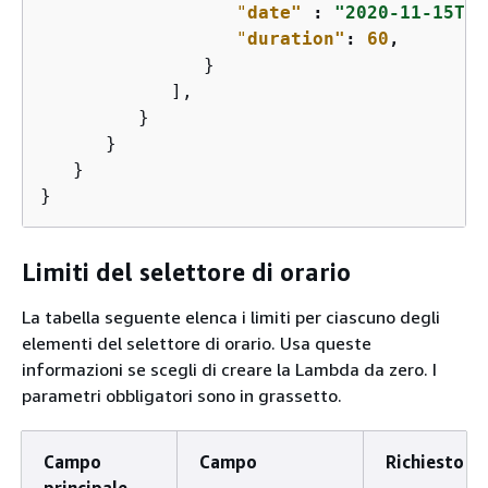
"
date"
 : 
"2020-11-15T16
"
duration"
: 
60
,
               }

            ],           

         }

      }

   }

}     
Limiti del selettore di orario
La tabella seguente elenca i limiti per ciascuno degli
elementi del selettore di orario. Usa queste
informazioni se scegli di creare la Lambda da zero. I
parametri obbligatori sono in grassetto.
Campo
Campo
Richiesto