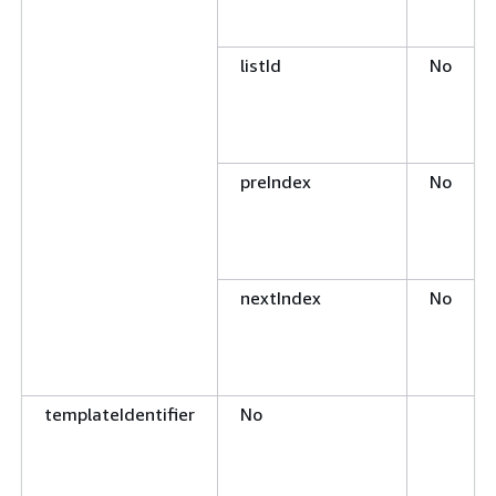
listId
No
preIndex
No
nextIndex
No
templateIdentifier
No