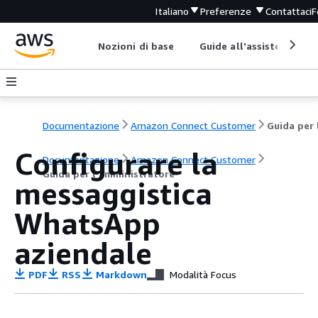
Italiano
Preferenze
Contattaci
F
Nozioni di base
Guide all'assistenza
Documentazione
Amazon Connect Customer
Configurare la
Documentazione
Amazon Connect Customer
Guida per l'amministratore
messaggistica
WhatsApp
aziendale
PDF
RSS
Markdown
Modalità Focus