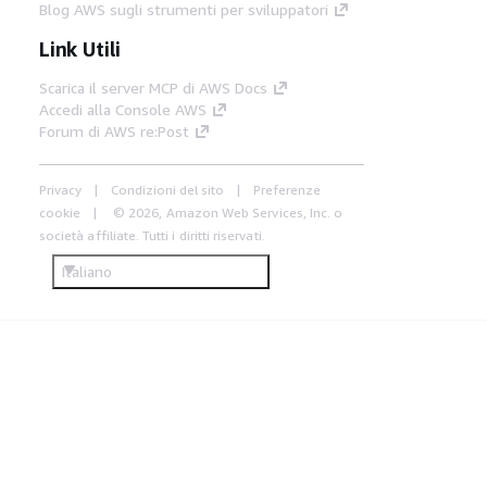
Blog AWS sugli strumenti per sviluppatori
Link Utili
Scarica il server MCP di AWS Docs
Accedi alla Console AWS
Forum di AWS re:Post
Privacy
Condizioni del sito
Preferenze
cookie
© 2026, Amazon Web Services, Inc. o
società affiliate. Tutti i diritti riservati.
Italiano