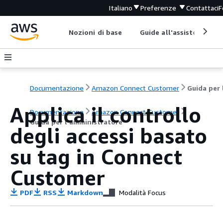
Italiano
Preferenze
Contattaci
F
Nozioni di base
Guide all'assistenza
Documentazione
Amazon Connect Customer
Applica il controllo
Documentazione
Amazon Connect Customer
Guida per l'amministratore
degli accessi basato
su tag in Connect
Customer
PDF
RSS
Markdown
Modalità Focus