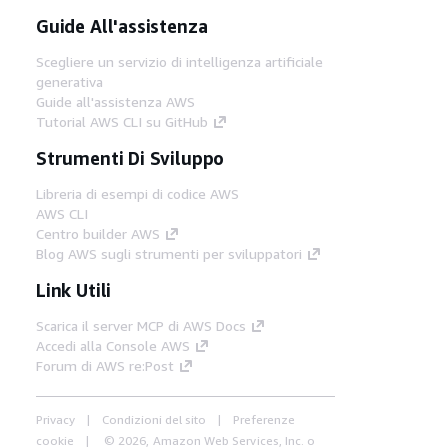
Guide All'assistenza
Scegliere un servizio di intelligenza artificiale
generativa
Guide all'assistenza AWS
Tutorial AWS CLI su GitHub
Strumenti Di Sviluppo
Libreria di esempi di codice AWS
AWS CLI
Centro builder AWS
Blog AWS sugli strumenti per sviluppatori
Link Utili
Scarica il server MCP di AWS Docs
Accedi alla Console AWS
Forum di AWS re:Post
Privacy
Condizioni del sito
Preferenze
cookie
© 2026, Amazon Web Services, Inc. o