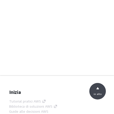
Inizia
in alto
Tutorial pratici AWS
Biblioteca di soluzioni AWS
Guide alle decisioni AWS