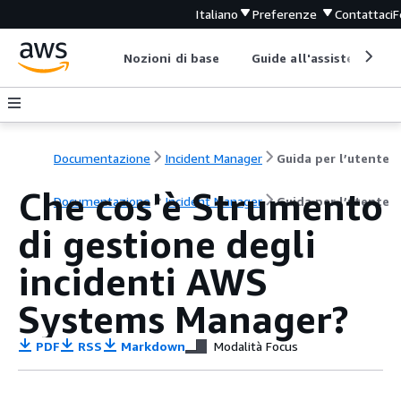
Italiano
Preferenze
Contattaci
F
Nozioni di base
Guide all'assistenza
Documentazione
Incident Manager
Guida per l’utente
Che cos'è Strumento
Documentazione
Incident Manager
Guida per l’utente
di gestione degli
incidenti AWS
Systems Manager?
PDF
RSS
Markdown
Modalità Focus