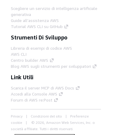
Scegliere un servizio di intelligenza artificiale
generativa
Guide all'assistenza AWS
Tutorial AWS CLI su GitHub
Strumenti Di Sviluppo
Libreria di esempi di codice AWS
AWS CLI
Centro builder AWS
Blog AWS sugli strumenti per sviluppatori
Link Utili
Scarica il server MCP di AWS Docs
Accedi alla Console AWS
Forum di AWS re:Post
Privacy
Condizioni del sito
Preferenze
cookie
© 2026, Amazon Web Services, Inc. o
società affiliate. Tutti i diritti riservati.