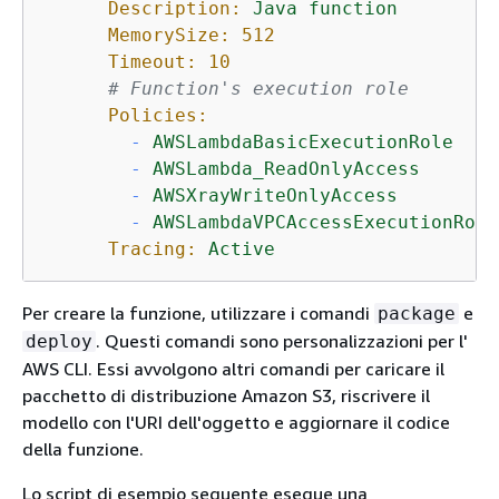
Description:
Java
function
MemorySize:
512
Timeout:
10
# Function's execution role
Policies:
-
AWSLambdaBasicExecutionRole
-
AWSLambda_ReadOnlyAccess
-
AWSXrayWriteOnlyAccess
-
AWSLambdaVPCAccessExecutionRole
Tracing:
Active
Per creare la funzione, utilizzare i comandi
e
package
. Questi comandi sono personalizzazioni per l'
deploy
AWS CLI. Essi avvolgono altri comandi per caricare il
pacchetto di distribuzione Amazon S3, riscrivere il
modello con l'URI dell'oggetto e aggiornare il codice
della funzione.
Lo script di esempio seguente esegue una