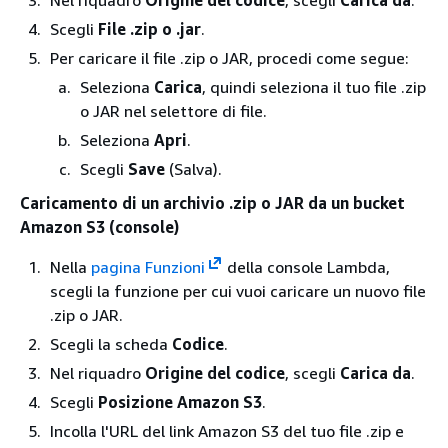
Nel riquadro
Origine del codice
, scegli
Carica da
.
Scegli
File .zip o .jar
.
Per caricare il file .zip o JAR, procedi come segue:
Seleziona
Carica
, quindi seleziona il tuo file .zip
o JAR nel selettore di file.
Seleziona
Apri
.
Scegli
Save
(Salva).
Caricamento di un archivio .zip o JAR da un bucket
Amazon S3 (console)
Nella
pagina Funzioni
della console Lambda,
scegli la funzione per cui vuoi caricare un nuovo file
.zip o JAR.
Scegli la scheda
Codice
.
Nel riquadro
Origine del codice
, scegli
Carica da
.
Scegli
Posizione Amazon S3
.
Incolla l'URL del link Amazon S3 del tuo file .zip e