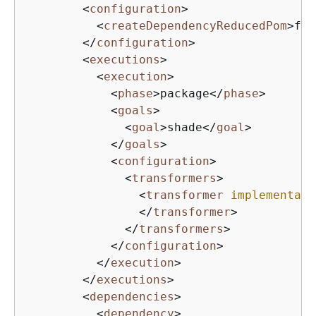
<
configuration
>
<
createDependencyReducedPom
>
fal
</
configuration
>
<
executions
>
<
execution
>
<
phase
>
package
</
phase
>
<
goals
>
<
goal
>
shade
</
goal
>
</
goals
>
<
configuration
>
<
transformers
>
<
transformer
implementati
</
transformer
>
</
transformers
>
</
configuration
>
</
execution
>
</
executions
>
<
dependencies
>
<
dependency
>