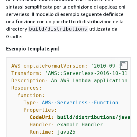
sintassi semplificata per la definizione di applicazioni
serverless. Il modello di esempio seguente definisce
una funzione con un pacchetto di distribuzione nella
directory
utilizzata da
build/distributions
Gradle:
Esempio template.yml
AWSTemplateFormatVersion:
'2010-09-09'
Transform:
'AWS::Serverless-2016-10-31'
Description:
An
AWS
Lambda
application
th
Resources:
function:
Type:
AWS::Serverless::Function
Properties:
CodeUri:
build/distributions/java-b
Handler:
example.Handler
Runtime:
java25