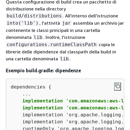
Questa configurazione di build crea un pacchetto di
distribuzione nella directory
. All'interno dell'istruzione
build/distributions
, l'attività
assembla un archivio jar
into('lib')
jar
contenente le classi principali in una cartella
denominata
. Inoltre, l'istruzione
lib
copia le
configurations.runtimeClassPath
librerie delle dipendenze dal classpath della build in
una cartella denominata
.
lib
Esempio build.gradle: dipendenze
dependencies 
{
    ...

implementation 'com.amazonaws:aws-lam
    implementation 'com.amazonaws:aws-lam
    implementation 'org.apache.logging.lo
    implementation 'org.apache.logging.lo
    runtimeOnly 'org.apache.logging.log4j