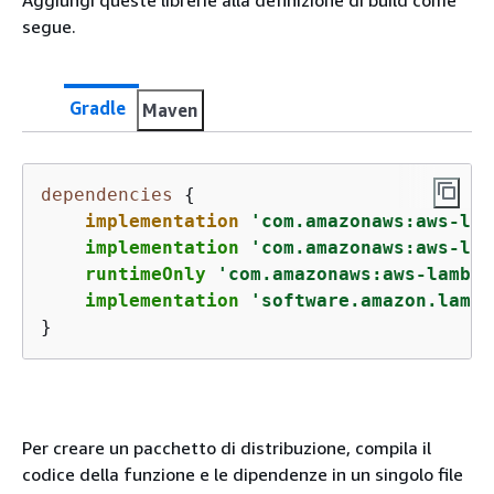
Aggiungi queste librerie alla definizione di build come
segue.
Gradle
Maven
dependencies
{
implementation
'com.amazonaws:aws-lam
    implementation 
'com.amazonaws:aws-lam
    runtimeOnly 
'com.amazonaws:aws-lambda
    implementation 
'software.amazon.lambd
}
Per creare un pacchetto di distribuzione, compila il
codice della funzione e le dipendenze in un singolo file