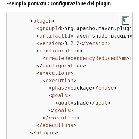
Esempio pom.xml: configurazione del plugin
<
plugin
>
<
groupId
>
org.apache.maven.plugins
<
artifactId
>
maven-shade-plugin
</
a
<
version
>
3.2.2
</
version
>
<
configuration
>
<
createDependencyReducedPom
>
fal
</
configuration
>
<
executions
>
<
execution
>
<
phase
>
package
</
phase
>
<
goals
>
<
goal
>
shade
</
goal
>
</
goals
>
</
execution
>
</
executions
>
</
plugin
>