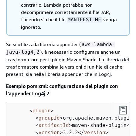
contrario, Lambda potrebbe non
decomprimere correttamente il file JAR,
facendo sì che il file
venga
MANIFEST.MF
ignorato.
Se si utilizza la libreria appender (
aws-lambda-
), è necessario configurare anche un
java-log4j2
trasformatore per il plugin Maven Shade. La libreria del
trasformatore combina le versioni di un file di cache
presenti sia nella libreria appender che in Log4j.
Esempio pom.xml: configurazione del plugin con
l'appender Log4j 2
<
plugin
>
<
groupId
>
org.apache.maven.plugins
<
artifactId
>
maven-shade-plugin
</
a
<
version
>
3.2.2
</
version
>