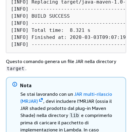
[INFO] Replacing target/java-maven-1.0-SN
[INFO] ----------------------------------
[INFO] BUILD SUCCESS

[INFO] ----------------------------------
[INFO] Total time:  8.321 s

[INFO] Finished at: 2020-03-03T09:07:19Z

[INFO] ----------------------------------
Questo comando genera un file JAR nella directory
.
target
Nota
Se stai lavorando con un
JAR multi-rilascio
(MRJAR)
, devi includere l'MRJAR (ossia il
JAR shaded prodotto dal plug-in Maven
Shade) nella directory
e comprimerlo
lib
prima di caricare il pacchetto di
implementazione in Lambda. In caso