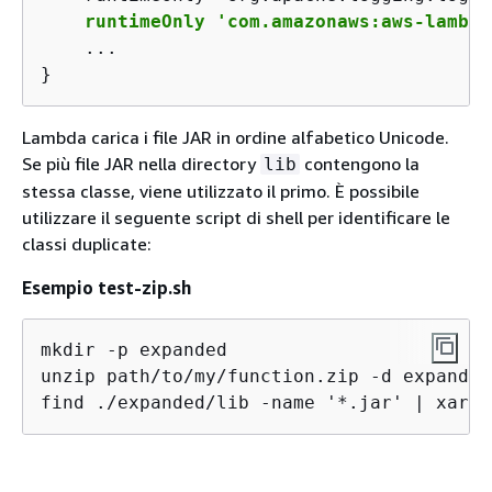
runtimeOnly 'com.amazonaws:aws-lambda
    ...

}
Lambda carica i file JAR in ordine alfabetico Unicode.
Se più file JAR nella directory
contengono la
lib
stessa classe, viene utilizzato il primo. È possibile
utilizzare il seguente script di shell per identificare le
classi duplicate:
Esempio test-zip.sh
mkdir -p expanded

unzip path/to/my/function.zip -d expanded

find ./expanded/lib -name '*.jar' | xargs