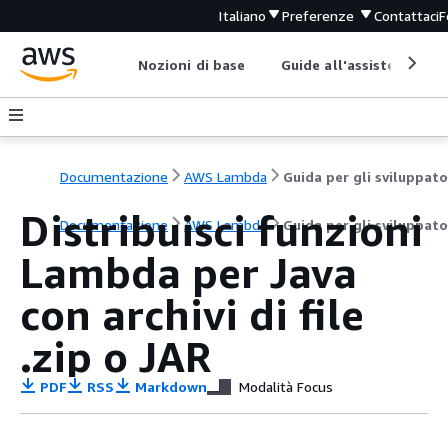
Italiano
Preferenze
Contattaci
F
Nozioni di base
Guide all'assistenza
Documentazione
AWS Lambda
Guida per gli sviluppato
Distribuisci funzioni
Documentazione
AWS Lambda
Guida per gli sviluppato
Lambda per Java
con archivi di file
.zip o JAR
PDF
RSS
Markdown
Modalità Focus