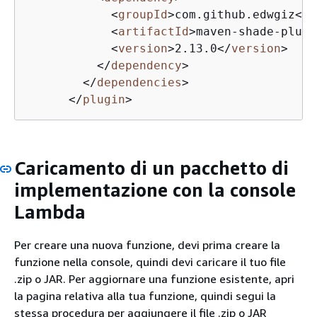
<
groupId
>
com.github.edwgiz
</
g
<
artifactId
>
maven-shade-plugi
<
version
>
2.13.0
</
version
>
</
dependency
>
</
dependencies
>
</
plugin
>
Caricamento di un pacchetto di
implementazione con la console
Lambda
Per creare una nuova funzione, devi prima creare la
funzione nella console, quindi devi caricare il tuo file
.zip o JAR. Per aggiornare una funzione esistente, apri
la pagina relativa alla tua funzione, quindi segui la
stessa procedura per aggiungere il file .zip o JAR