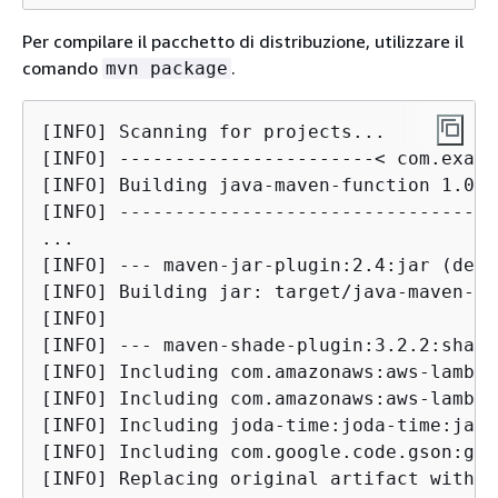
Per compilare il pacchetto di distribuzione, utilizzare il
comando
.
mvn package
[INFO] Scanning for projects...

[INFO] -----------------------< com.examp
[INFO] Building java-maven-function 1.0-S
[INFO] --------------------------------[ 
...

[INFO] --- maven-jar-plugin:2.4:jar (defa
[INFO] Building jar: target/java-maven-1.
[INFO]

[INFO] --- maven-shade-plugin:3.2.2:shade
[INFO] Including com.amazonaws:aws-lambda
[INFO] Including com.amazonaws:aws-lambda
[INFO] Including joda-time:joda-time:jar:
[INFO] Including com.google.code.gson:gso
[INFO] Replacing original artifact with s