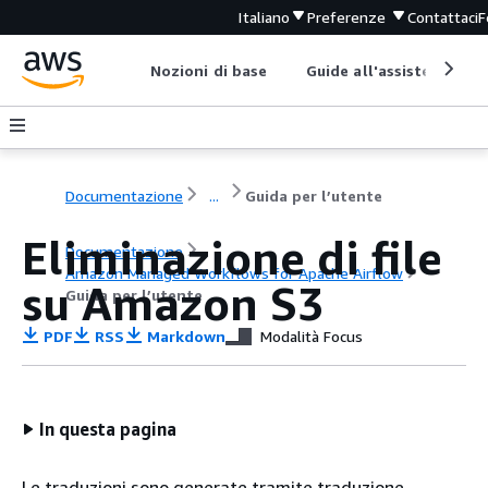
Italiano
Preferenze
Contattaci
F
Nozioni di base
Guide all'assistenza
Documentazione
...
Guida per l’utente
Eliminazione di file
Documentazione
Amazon Managed Workflows for Apache Airflow
su Amazon S3
Guida per l’utente
PDF
RSS
Markdown
Modalità Focus
In questa pagina
Le traduzioni sono generate tramite traduzione