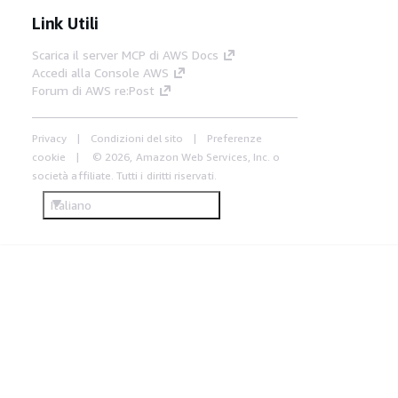
Link Utili
Scarica il server MCP di AWS Docs
Accedi alla Console AWS
Forum di AWS re:Post
Privacy
Condizioni del sito
Preferenze
cookie
© 2026, Amazon Web Services, Inc. o
società affiliate. Tutti i diritti riservati.
Italiano