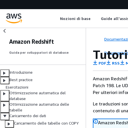
Nozioni di base
Guide all'ass
Documentaz
Amazon Redshift
Tutor
Documentaz
Guida per sviluppatori di database
PDF
RSS
M
Introduzione
Amazon Redshift 
Best practice
Patch 198. Le UD
Esercitazioni
Per ulteriori inf
Ottimizzazione automatica del
database
Le traduzioni so
Ottimizzazione automatica delle
tabelle
contenuto di una 
Caricamento dei dati
Amazon Redshi
Caricamento delle tabelle con COPY