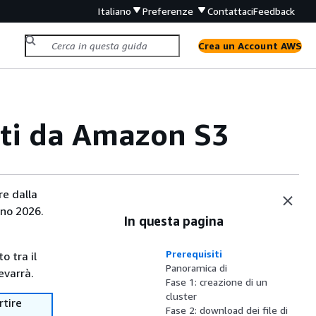
Italiano
Preferenze
Contattaci
Feedback
Crea un Account AWS
ati da Amazon S3
re dalla
gno 2026.
In questa pagina
Prerequisiti
o tra il
Panoramica di
evarrà.
Fase 1: creazione di un
cluster
rtire
Fase 2: download dei file di