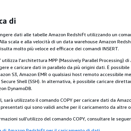
ca di
ungere dati alle tabelle Amazon Redshift utilizzando un com
lla scala e alla velocità di un data warehouse Amazon Redshif
ulta molto più veloce ed efficace dei comandi INSERT.
utilizza l'architettura MPP (Massively Parallel Processing) d
ere e caricare dati in parallelo da più origini dati. È possibile 
Amazon S3, Amazon EMR o qualsiasi host remoto accessibile m
Secure Shell (SSH). In alternativa, è possibile caricare diret
azon DynamoDB.
al, sarà utilizzato il comando COPY per caricare dati da Amaz
i presentati qui sono validi anche per il caricamento da altre or
ormazioni sull'utilizzo del comando COPY, consultare le seguen
e di Amazon Redshift per il caricamento di dati