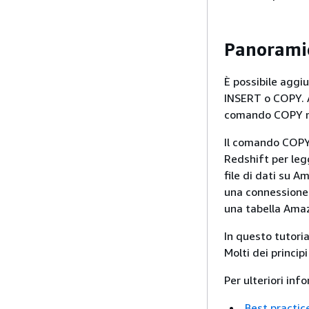
Panorami
È possibile aggi
INSERT o COPY. A
comando COPY ris
Il comando COPY 
Redshift per legg
file di dati su 
una connessione 
una tabella Am
In questo tutori
Molti dei princip
Per ulteriori inf
Best practic