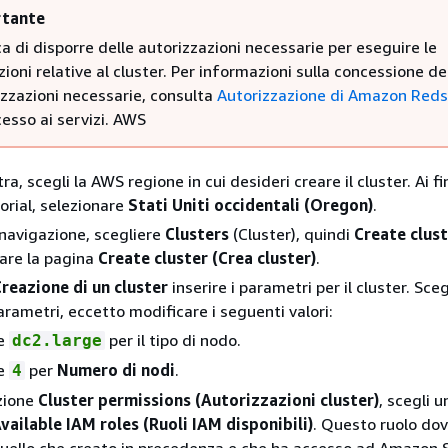
tante
ca di disporre delle autorizzazioni necessarie per eseguire le
ioni relative al cluster. Per informazioni sulla concessione de
izzazioni necessarie, consulta
Autorizzazione di Amazon Reds
cesso ai servizi. AWS
tra, scegli la AWS regione in cui desideri creare il cluster. Ai fi
orial, selezionare
Stati Uniti occidentali (Oregon)
.
navigazione, scegliere
Clusters
(Cluster), quindi
Create clus
pare la pagina
Create cluster (Crea cluster)
.
reazione di un cluster
inserire i parametri per il cluster. Sceg
parametri, eccetto modificare i seguenti valori:
re
per il tipo di nodo.
dc2.large
re
per
Numero di nodi
.
4
zione
Cluster permissions (Autorizzazioni cluster)
, scegli u
vailable IAM roles (Ruoli IAM disponibili)
. Questo ruolo do
uello che creato in precedenza e che ha accesso ad Amazon 