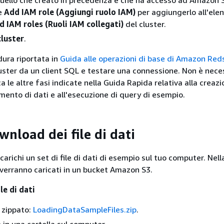
re
Add IAM role (Aggiungi ruolo IAM)
per aggiungerlo all'elen
 IAM roles (Ruoli IAM collegati)
del cluster.
cluster
.
dura riportata in
Guida alle operazioni di base di Amazon Red
luster da un client SQL e testare una connessione. Non è nece
a le altre fasi indicate nella Guida Rapida relativa alla creazi
amento di dati e all'esecuzione di query di esempio.
wnload dei file di dati
carichi un set di file di dati di esempio sul tuo computer. Nell
e verranno caricati in un bucket Amazon S3.
ile di dati
e zippato:
LoadingDataSampleFiles.zip
.