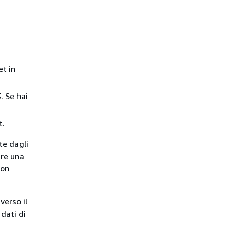
t in
. Se hai
t.
te dagli
ere una
zon
verso il
dati di