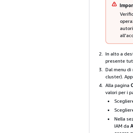
Impor
Verifi
operaz
autor
all'ac
In alto a des
presente tut
Dal menu di 
cluster). Ap
Alla pagina
C
valori per i 
Sceglie
Sceglie
Nella se
IAM da
A
essere q