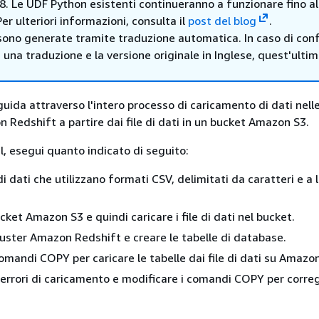
8. Le UDF Python esistenti continueranno a funzionare fino al
er ulteriori informazioni, consulta il
post del blog
.
sono generate tramite traduzione automatica. In caso di confl
i una traduzione e la versione originale in Inglese, quest'ulti
uida attraverso l'intero processo di caricamento di dati nelle
Redshift a partire dai file di dati in un bucket Amazon S3.
l, esegui quanto indicato di seguito:
 di dati che utilizzano formati CSV, delimitati da caratteri e a
ket Amazon S3 e quindi caricare i file di dati nel bucket.
luster Amazon Redshift e creare le tabelle di database.
comandi COPY per caricare le tabelle dai file di dati su Amazo
i errori di caricamento e modificare i comandi COPY per corre