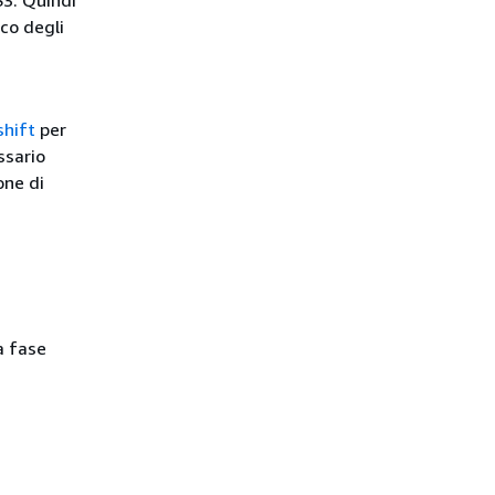
co degli
shift
per
ssario
one di
a fase