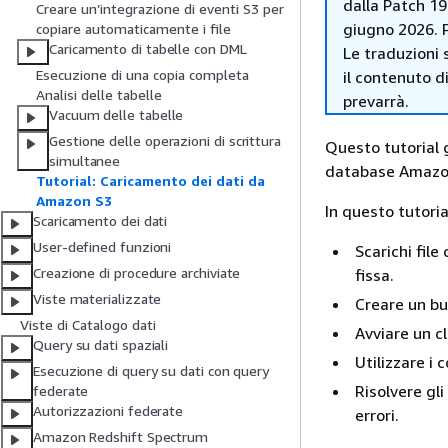
dalla Patch 19
Creare un’integrazione di eventi S3 per
giugno 2026. P
copiare automaticamente i file
Caricamento di tabelle con DML
Le traduzioni 
Esecuzione di una copia completa
il contenuto d
Analisi delle tabelle
prevarrà.
Vacuum delle tabelle
Gestione delle operazioni di scrittura
Questo tutorial g
simultanee
database Amazon 
Tutorial: Caricamento dei dati da
Amazon S3
In questo tutoria
Scaricamento dei dati
User-defined funzioni
Scarichi file
Creazione di procedure archiviate
fissa.
Viste materializzate
Creare un buc
Viste di Catalogo dati
Avviare un c
Query su dati spaziali
Utilizzare i 
Esecuzione di query su dati con query
Risolvere gl
federate
Autorizzazioni federate
errori.
Amazon Redshift Spectrum