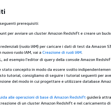
ti
seguenti prerequisiti:
nt per avviare un cluster Amazon Redshift e creare un bucke
redenziali (ruolo IAM) per caricare i dati di test da Amazon S3
n nuovo ruolo IAM, vai a
Creazione di ruoli IAM
.
L, ad esempio l'editor di query della console Amazon Redshif
è stato concepito in modo da essere svolto indipendentemen
esto tutorial, consigliamo di seguire i tutorial seguenti per av
sione del modo in cui progettare e utilizzare database Ama
uida alle operazioni di base di Amazon Redshift
guiderà attra
creazione di un cluster Amazon Redshift e nel caricamento di 