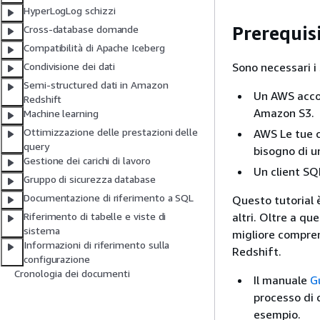
HyperLogLog schizzi
Prerequisi
Cross-database domande
Compatibilità di Apache Iceberg
Sono necessari i 
Condivisione dei dati
Semi-structured dati in Amazon
Un AWS accou
Redshift
Amazon S3.
Machine learning
Ottimizzazione delle prestazioni delle
AWS Le tue c
query
bisogno di u
Gestione dei carichi di lavoro
Un client SQ
Gruppo di sicurezza database
Documentazione di riferimento a SQL
Questo tutorial 
altri. Oltre a qu
Riferimento di tabelle e viste di
sistema
migliore compren
Informazioni di riferimento sulla
Redshift.
configurazione
Cronologia dei documenti
Il manuale
G
processo di 
esempio.