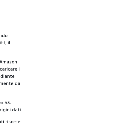
ando
t, il
i Amazon
caricare i
ediante
tamente da
on S3.
igini dati.
ti risorse: