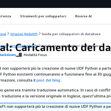
istenza
Strumenti per sviluppatori
Risorse AI
ione
Amazon Redshift
Guida per sviluppatori di database
ial: Caricamento dei d
ione
Amazon Redshift
Guida per sviluppatori di database
arkdown
Modalità Focus
non supporterà più la creazione di nuove UDF Python a parti
F Python esistenti continueranno a funzionare fino al 30 giu
ormazioni, consulta il
post del blog
.
no generate tramite traduzione automatica. In caso di conflitt
traduzione e la versione originale in Inglese, quest'ultima pr
ft non supporterà più la creazione di nuove UDF Python a pa