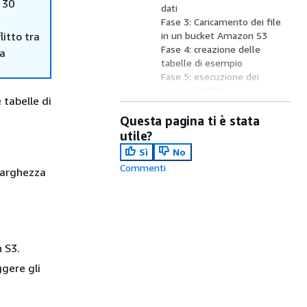
 30
dati
Fase 3: Caricamento dei file
itto tra
in un bucket Amazon S3
Fase 4: creazione delle
ma
tabelle di esempio
Fase 5: esecuzione dei
comandi COPY
 tabelle di
Fase 6: vacuum e analisi del
database
Questa pagina ti è stata
Fase 7: elimina le risorse
utile?
Riepilogo
Sì
No
Commenti
 larghezza
n S3.
ggere gli