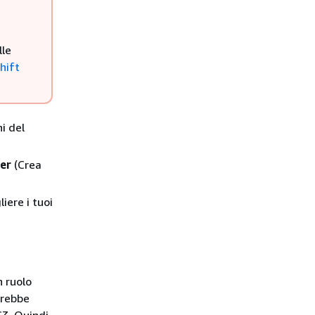
lle
hift
ni del
ter
(Crea
liere i tuoi
n ruolo
vrebbe
S3. Quindi