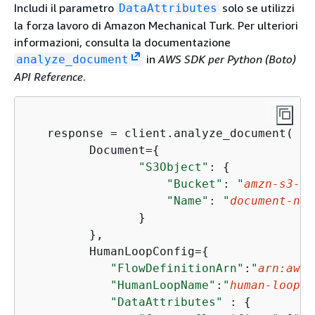
Includi il parametro
solo se utilizzi
DataAttributes
la forza lavoro di Amazon Mechanical Turk. Per ulteriori
informazioni, consulta la documentazione
in
AWS SDK per Python (Boto)
analyze_document
API Reference
.
   response = client.analyze_document(

         Document=
{
"S3Object"
: 
{
"Bucket"
: 
"
amzn-s3-de
"Name"
: 
"
document-nam
                }

         },

         HumanLoopConfig=
{
"FlowDefinitionArn"
:
"
arn:aws:
"HumanLoopName"
:
"
human-loop-n
"DataAttributes"
 : 
{