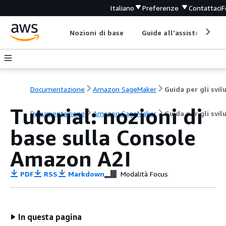
Italiano
Preferenze
Contattaci
F
Nozioni di base
Guide all'assistenza
Documentazione
Amazon SageMaker
Tutorial: nozioni di
Documentazione
Amazon SageMaker
Guida per gli svil
base sulla Console
Amazon A2I
PDF
RSS
Markdown
Modalità Focus
In questa pagina