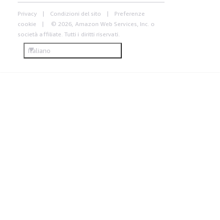
Privacy
Condizioni del sito
Preferenze
cookie
© 2026, Amazon Web Services, Inc. o
società affiliate. Tutti i diritti riservati.
Italiano