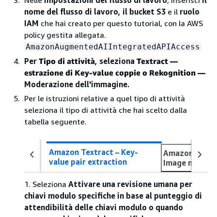
Nelle
impostazioni del flusso di lavoro
, inserisci
il
nome del flusso di lavoro, il
bucket S3
e il
ruolo
IAM
che hai creato per questo tutorial, con la AWS
policy gestita allegata.
AmazonAugmentedAIIntegratedAPIAccess
Per
Tipo di attività
, seleziona
Textract —
estrazione di Key-value coppie o Rekognition —
Moderazione dell'immagine.
Per le istruzioni relative a quel tipo di attività
seleziona il tipo di attività che hai scelto dalla
tabella seguente.
Amazon Textract – Key-
Amazon Rekog
value pair extraction
Image modera
1. Seleziona
Attivare una revisione umana per
chiavi modulo specifiche in base al punteggio di
attendibilità delle chiavi modulo o quando