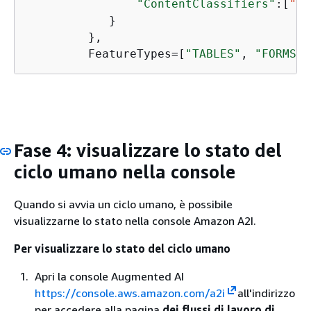
"ContentClassifiers"
:[
"Fr
            }

         },

         FeatureTypes=[
"TABLES"
, 
"FORMS"
Fase 4: visualizzare lo stato del
ciclo umano nella console
Quando si avvia un ciclo umano, è possibile
visualizzarne lo stato nella console Amazon A2I.
Per visualizzare lo stato del ciclo umano
Apri la console Augmented AI
https://console.aws.amazon.com/a2i
all'indirizzo
per accedere alla pagina
dei flussi di lavoro di