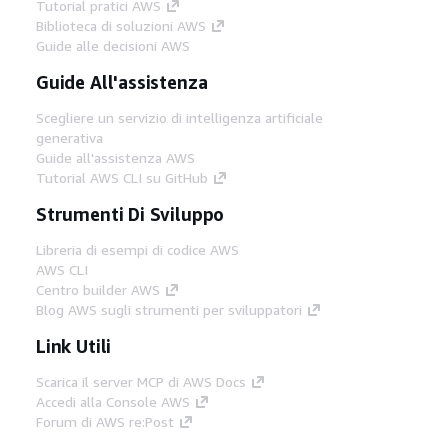
Tutorial pratici AWS
Biblioteca di soluzioni AWS
Guide alle decisioni AWS
Guide All'assistenza
Scegliere un servizio di intelligenza artificiale
generativa
Guide all'assistenza AWS
Tutorial AWS CLI su GitHub
Strumenti Di Sviluppo
Libreria di esempi di codice AWS
AWS CLI
Centro builder AWS
Blog AWS sugli strumenti per sviluppatori
Link Utili
Scarica il server MCP di AWS Docs
Accedi alla Console AWS
Forum di AWS re:Post