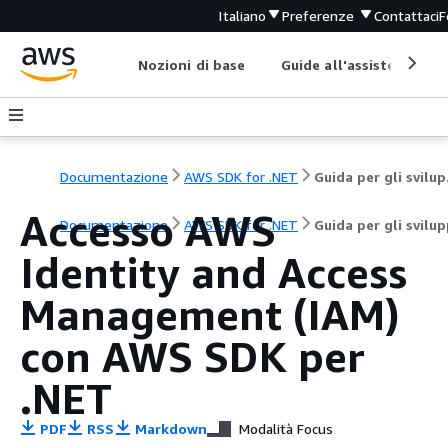
Italiano
Preferenze
Contattaci
F
Nozioni di base
Guide all'assistenza
Documentazione
AWS SDK for .NET
Gui
Accesso AWS
Documentazione
AWS SDK for .NET
Guida per gli svilu
Identity and Access
Management (IAM)
con AWS SDK per
.NET
PDF
RSS
Markdown
Modalità Focus