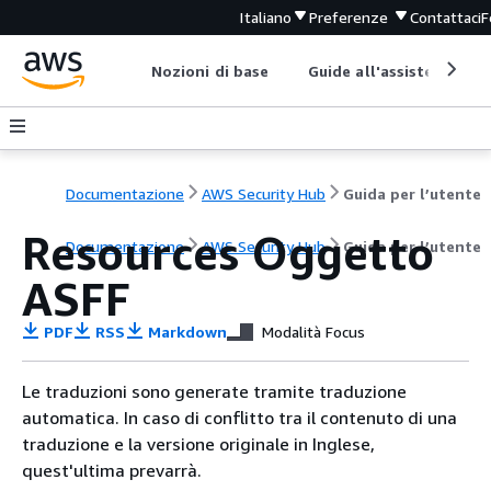
Italiano
Preferenze
Contattaci
F
Nozioni di base
Guide all'assistenza
Documentazione
AWS Security Hub
Guida per l’utente
Resources Oggetto
Documentazione
AWS Security Hub
Guida per l’utente
ASFF
PDF
RSS
Markdown
Modalità Focus
Le traduzioni sono generate tramite traduzione
automatica. In caso di conflitto tra il contenuto di una
traduzione e la versione originale in Inglese,
quest'ultima prevarrà.