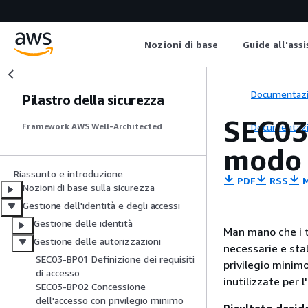
Nozioni di base
Guide all'ass
Documentaz
Pilastro della sicurezza
SEC03
Documentaz
Framework AWS Well-Architected
modo 
Riassunto e introduzione
PDF
RSS
M
Nozioni di base sulla sicurezza
Gestione dell'identità e degli accessi
Gestione delle identità
Man mano che i t
Gestione delle autorizzazioni
necessarie e stab
SEC03-BP01 Definizione dei requisiti
privilegio minim
di accesso
inutilizzate per
SEC03-BP02 Concessione
dell'accesso con privilegio minimo