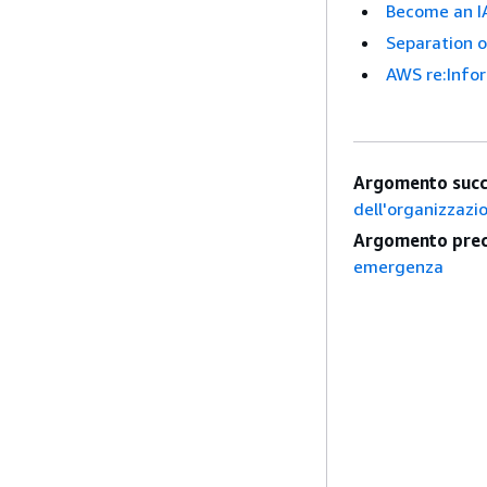
Become an IA
Separation o
AWS re:Info
Argomento succ
dell'organizzazi
Argomento prec
emergenza