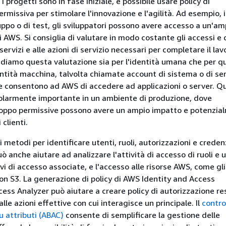
 progetti sono in fase iniziale, è possibile usare policy di
rmissiva per stimolare l'innovazione e l'agilità. Ad esempio, 
uppo o di test, gli sviluppatori possono avere accesso a un'am
AWS. Si consiglia di valutare in modo costante gli accessi e d
servizi e alle azioni di servizio necessari per completare il lav
iamo questa valutazione sia per l'identità umana che per qu
ntità macchina, talvolta chiamate account di sistema o di ser
e consentono ad AWS di accedere ad applicazioni o server. Q
olarmente importante in un ambiente di produzione, dove
troppo permissive possono avere un ampio impatto e potenzia
 clienti.
 metodi per identificare utenti, ruoli, autorizzazioni e creden
uò anche aiutare ad analizzare l'attività di accesso di ruoli e 
vi di accesso associate, e l'accesso alle risorse AWS, come gl
n S3. La generazione di policy di AWS Identity and Access
s Analyzer può aiutare a creare policy di autorizzazione rest
alle azioni effettive con cui interagisce un principale. Il
contro
u attributi (ABAC)
consente di semplificare la gestione delle