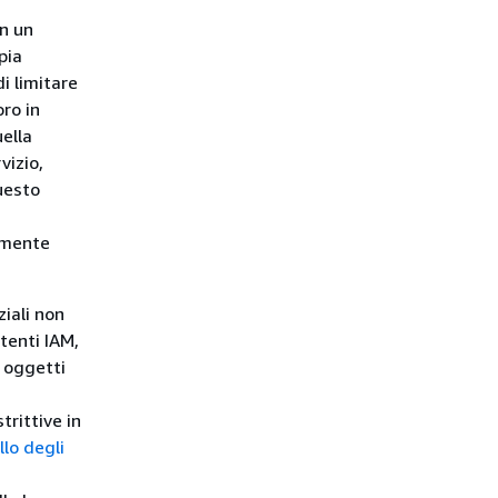
in un
pia
i limitare
oro in
ella
vizio,
uesto
lmente
ziali non
utenti IAM,
i oggetti
rittive in
llo degli