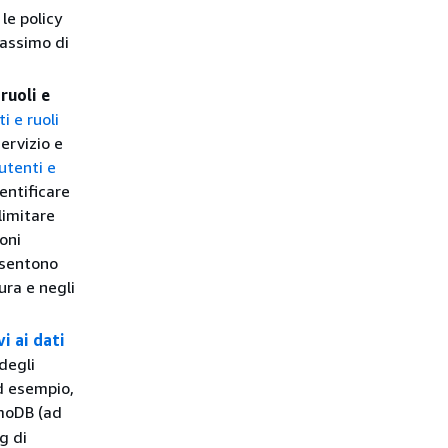
le policy
massimo di
ruoli e
i e ruoli
ervizio e
 utenti e
entificare
limitare
ioni
nsentono
ura e negli
vi ai dati
degli
ad esempio,
amoDB (ad
g di