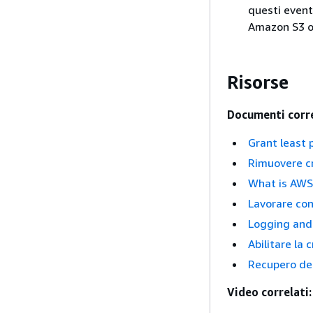
questi eventi
Amazon S3 o
Risorse
Documenti corre
Grant least p
Rimuovere cr
What is AWS
Lavorare con 
Logging and
Abilitare la
Recupero dei
Video correlati: