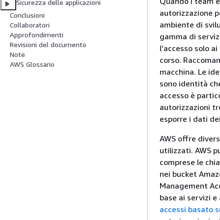
Quando i team e i
Sicurezza delle applicazioni
autorizzazione pe
Conclusioni
ambiente di svil
Collaboratori
Approfondimenti
gamma di servizi 
Revisioni del documento
l'accesso solo ai 
Note
corso. Raccomand
AWS Glossario
macchina. Le ide
sono identità ch
accesso è partic
autorizzazioni 
esporre i dati dei
AWS offre diversi
utilizzati. AWS p
comprese le chia
nei bucket Amazo
Management Acces
base ai servizi e 
accessi basato s