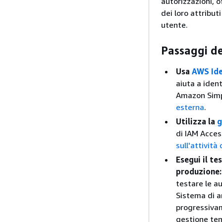
autorizzazioni, o
dei loro attribut
utente.
Passaggi d
Usa
AWS Ide
aiuta a ident
Amazon Simpl
esterna
.
Utilizza la
g
di IAM Acces
sull'attività
Esegui il te
produzione:
testare le au
Sistema di a
progressivam
gestione tem