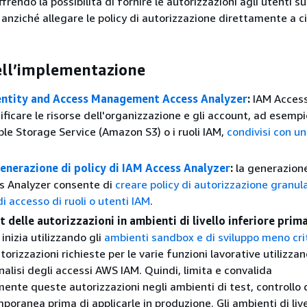
ffrendo la possibilità di fornire le autorizzazioni agli utenti su
i anziché allegare le policy di autorizzazione direttamente a 
ell’implementazione
ntity and Access Management Access Analyzer
:
IAM Access
ificare le risorse dell'organizzazione e gli account, ad esempi
e Storage Service (Amazon S3) o i ruoli IAM,
condivisi con un
enerazione di policy di IAM Access Analyzer
:
la generazione
s Analyzer consente di
creare policy di autorizzazione granul
 di accesso di ruoli o utenti IAM
.
st delle autorizzazioni in ambienti di livello inferiore prim
inizia utilizzando gli
ambienti sandbox e di sviluppo meno crit
torizzazioni richieste per le varie funzioni lavorative utilizza
nalisi degli accessi AWS IAM. Quindi, limita e convalida
ente queste autorizzazioni negli ambienti di test, controllo 
poranea prima di applicarle in produzione. Gli ambienti di live