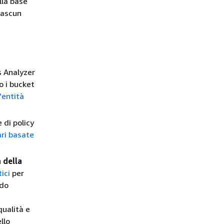
lla base
ciascun
 Analyzer
o i bucket
'entità
 di policy
ari basate
a della
ici
per
ndo
qualità e
llo