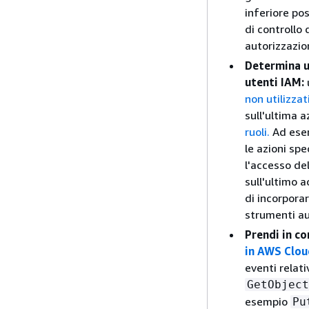
inferiore po
di controllo
autorizzazio
Determina un
utenti IAM:
u
non utilizzat
sull'ultima a
ruoli.
Ad esem
le azioni spe
l'accesso del
sull'ultimo 
di incorpora
strumenti au
Prendi in c
in AWS Clou
eventi relati
GetObject
esempio
Pu