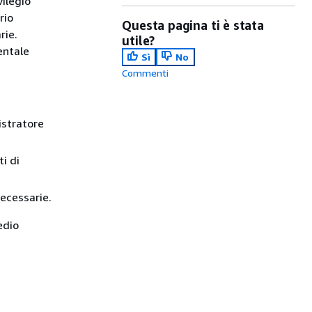
vilegio
rio
Questa pagina ti è stata
rie.
utile?
entale
Sì
No
Commenti
istratore
i di
ecessarie.
dio