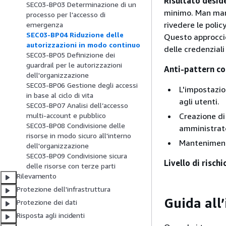
Risultato desid
SEC03-BP03 Determinazione di un
minimo. Man mano
processo per l'accesso di
rivedere le polic
emergenza
SEC03-BP04 Riduzione delle
Questo approccio
autorizzazioni in modo continuo
delle credenzial
SEC03-BP05 Definizione dei
guardrail per le autorizzazioni
Anti-pattern co
dell'organizzazione
SEC03-BP06 Gestione degli accessi
L'impostazio
in base al ciclo di vita
agli utenti.
SEC03-BP07 Analisi dell’accesso
Creazione di
multi-account e pubblico
SEC03-BP08 Condivisione delle
amministrat
risorse in modo sicuro all'interno
Mantenimento
dell'organizzazione
SEC03-BP09 Condivisione sicura
Livello di risch
delle risorse con terze parti
Rilevamento
Protezione dell'infrastruttura
Guida all
Protezione dei dati
Risposta agli incidenti