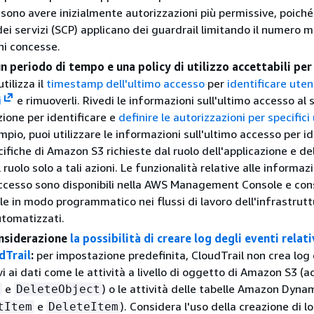
ssono avere inizialmente autorizzazioni più permissive, poiché 
 dei servizi (SCP) applicano dei guardrail limitando il numero 
ni concesse.
 periodo di tempo e una policy di utilizzo accettabili per 
tilizza il
timestamp dell'ultimo accesso
per
identificare utent
i
e rimuoverli. Rivedi le informazioni sull'ultimo accesso al s
zione per identificare e
definire le autorizzazioni per specifici
pio, puoi utilizzare le informazioni sull'ultimo accesso per id
cifiche di Amazon S3 richieste dal ruolo dell'applicazione e de
 ruolo solo a tali azioni. Le funzionalità relative alle informaz
accesso sono disponibili nella AWS Management Console e co
rle in modo programmatico nei flussi di lavoro dell'infrastrutt
tomatizzati.
onsiderazione
la possibilità di creare log degli eventi relati
dTrail
:
per impostazione predefinita, CloudTrail non crea log 
vi ai dati come le attività a livello di oggetto di Amazon S3 (
e
) o le attività delle tabelle Amazon Dyn
DeleteObject
e
). Considera l'uso della creazione di lo
tItem
DeleteItem