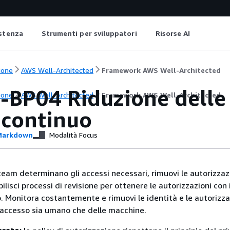
istenza
Strumenti per sviluppatori
Risorse AI
ione
AWS Well-Architected
Framework AWS Well-Architected
-BP04 Riduzione delle 
ione
AWS Well-Architected
Framework AWS Well-Architected
continuo
arkdown
Modalità Focus
eam determinano gli accessi necessari, rimuovi le autorizzaz
ilisci processi di revisione per ottenere le autorizzazioni con i
o. Monitora costantemente e rimuovi le identità e le autorizza
 l'accesso sia umano che delle macchine.