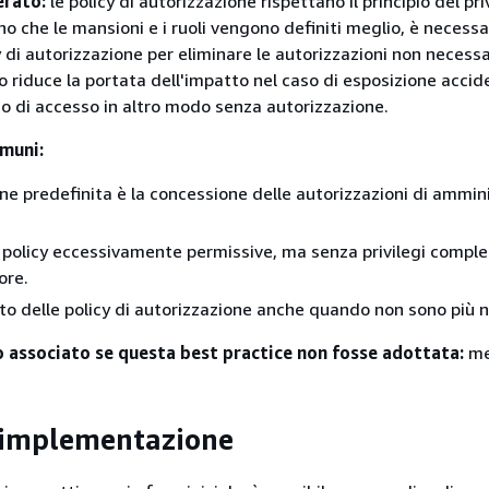
erato:
le policy di autorizzazione rispettano il principio del pri
 che le mansioni e i ruoli vengono definiti meglio, è necessa
y di autorizzazione per eliminare le autorizzazioni non necessa
 riduce la portata dell'impatto nel caso di esposizione accid
i o di accesso in altro modo senza autorizzazione.
muni:
ne predefinita è la concessione delle autorizzazioni di ammin
 policy eccessivamente permissive, ma senza privilegi complet
ore.
 delle policy di autorizzazione anche quando non sono più n
io associato se questa best practice non fosse adottata:
me
’implementazione