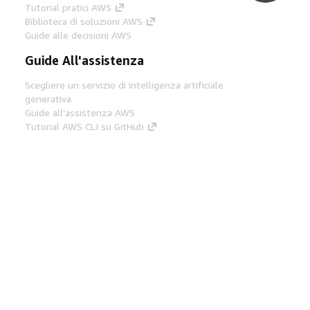
Tutorial pratici AWS
Biblioteca di soluzioni AWS
Guide alle decisioni AWS
Guide All'assistenza
Scegliere un servizio di intelligenza artificiale
generativa
Guide all'assistenza AWS
Tutorial AWS CLI su GitHub
Strumenti Di Sviluppo
Libreria di esempi di codice AWS
AWS CLI
Centro builder AWS
Blog AWS sugli strumenti per sviluppatori
Link Utili
Scarica il server MCP di AWS Docs
Accedi alla Console AWS
Forum di AWS re:Post