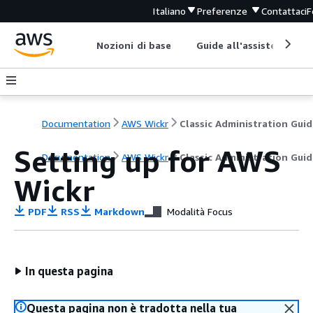
Italiano
Preferenze
Contattaci
F
Nozioni di base
Guide all'assistenza
Documentation
AWS Wickr
Classic Administration Guid
Setting up for AWS
Documentation
AWS Wickr
Classic Administration Guid
Wickr
PDF
RSS
Markdown
Modalità Focus
In questa pagina
Questa pagina non è tradotta nella tua