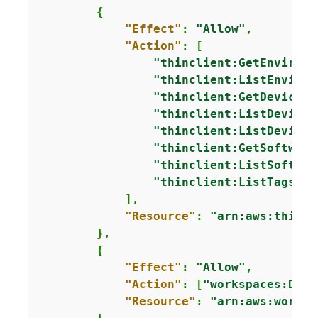
{
"Effect"
: 
"Allow"
,

"Action"
: [

"thinclient:GetEnvironm
"thinclient:ListEnviron
"thinclient:GetDevice"
,

"thinclient:ListDevices
"thinclient:ListDeviceS
"thinclient:GetSoftware
"thinclient:ListSoftwar
"thinclient:ListTagsFor
            ],

"Resource"
: 
"arn:aws:thincl
        },

{
"Effect"
: 
"Allow"
,

"Action"
: [
"workspaces:Desc
"Resource"
: 
"arn:aws:worksp