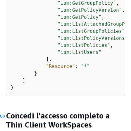
"iam:GetGroupPolicy"
,

"iam:GetPolicyVersion"
,

"iam:GetPolicy"
,

"iam:ListAttachedGroupPol
"iam:ListGroupPolicies"
,

"iam:ListPolicyVersions"
,

"iam:ListPolicies"
,

"iam:ListUsers"
            ],

"Resource"
: 
"*"
        }

    ]

}
Concedi l'accesso completo a
Thin Client WorkSpaces