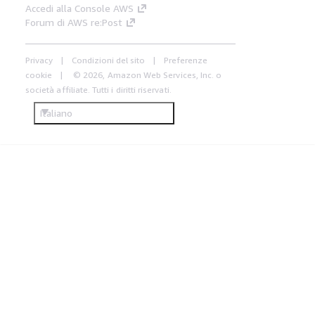
Accedi alla Console AWS
Forum di AWS re:Post
Privacy
Condizioni del sito
Preferenze
cookie
© 2026, Amazon Web Services, Inc. o
società affiliate. Tutti i diritti riservati.
Italiano