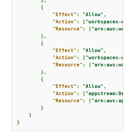
        },

{
"Effect"
: 
"Allow"
,

"Action"
: [
"workspaces-web:
"Resource"
: [
"arn:aws:works
        },

{
"Effect"
: 
"Allow"
,

"Action"
: [
"workspaces-web:
"Resource"
: [
"arn:aws:works
        },

{
"Effect"
: 
"Allow"
,

"Action"
: [
"appstream:Descr
"Resource"
: [
"arn:aws:appst
        }

    ]

}