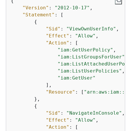
{
"Version"
: 
"2012-10-17"
,

"Statement"
: [

{
"Sid"
: 
"ViewOwnUserInfo"
,

"Effect"
: 
"Allow"
,

"Action"
: [

"iam:GetUserPolicy"
,

"iam:ListGroupsForUser"
,

"iam:ListAttachedUserPoli
"iam:ListUserPolicies"
,

"iam:GetUser"
            ],

"Resource"
: [
"arn:aws:iam::*:
        },

{
"Sid"
: 
"NavigateInConsole"
,

"Effect"
: 
"Allow"
,

"Action"
: [
