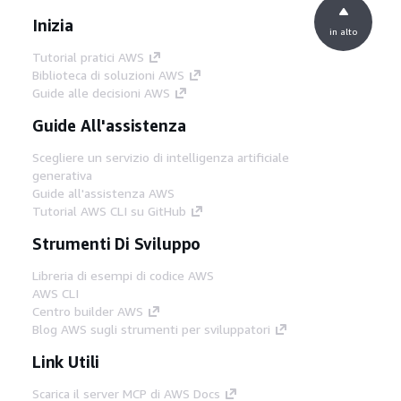
Inizia
in alto
Tutorial pratici AWS
Biblioteca di soluzioni AWS
Guide alle decisioni AWS
Guide All'assistenza
Scegliere un servizio di intelligenza artificiale
generativa
Guide all'assistenza AWS
Tutorial AWS CLI su GitHub
Strumenti Di Sviluppo
Libreria di esempi di codice AWS
AWS CLI
Centro builder AWS
Blog AWS sugli strumenti per sviluppatori
Link Utili
Scarica il server MCP di AWS Docs