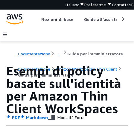
Italiano
Preferenze
Contattaci
F
Nozioni di base
Guide all'assistenza
Documentazione
...
Guida per l'amministratore
Esempi di policy
Documentazione
Amazon WorkSpaces Thin Client
Guida per l'amministratore
basate sull'identità
per Amazon Thin
Client WorkSpaces
PDF
Markdown
Modalità Focus