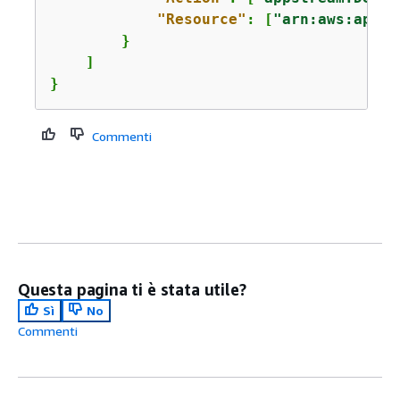
"Resource"
: [
"arn:aws:appst
        }

    ]

}
Commenti
Questa pagina ti è stata utile?
Sì
No
Commenti