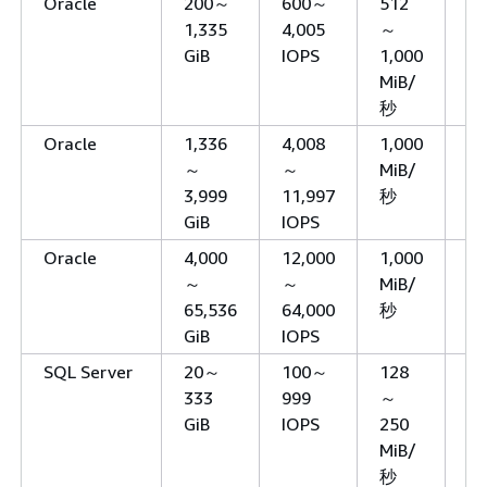
Oracle
200～
600～
512
12
1,335
4,005
～
GiB
IOPS
1,000
MiB/
秒
Oracle
1,336
4,008
1,000
12
～
～
MiB/
3,999
11,997
秒
GiB
IOPS
Oracle
4,000
12,000
1,000
該
～
～
MiB/
し
65,536
64,000
秒
GiB
IOPS
SQL Server
20～
100～
128
3,
333
999
～
GiB
IOPS
250
MiB/
秒