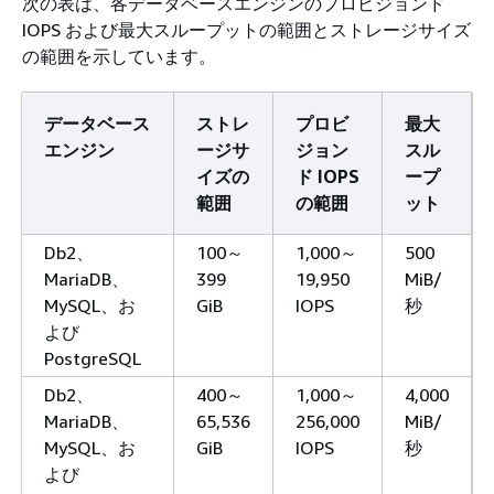
次の表は、各データベースエンジンのプロビジョンド
IOPS および最大スループットの範囲とストレージサイズ
の範囲を示しています。
データベース
ストレ
プロビ
最大
エンジン
ージサ
ジョン
スル
イズの
ド IOPS
ープ
範囲
の範囲
ット
Db2、
100～
1,000～
500
MariaDB、
399
19,950
MiB/
MySQL、お
GiB
IOPS
秒
よび
PostgreSQL
Db2、
400～
1,000～
4,000
MariaDB、
65,536
256,000
MiB/
MySQL、お
GiB
IOPS
秒
よび