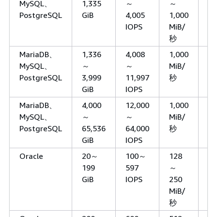
MySQL、
1,335
～
～
PostgreSQL
GiB
4,005
1,000
IOPS
MiB/
秒
MariaDB、
1,336
4,008
1,000
12
MySQL、
～
～
MiB/
PostgreSQL
3,999
11,997
秒
GiB
IOPS
MariaDB、
4,000
12,000
1,000
該
MySQL、
～
～
MiB/
し
PostgreSQL
65,536
64,000
秒
GiB
IOPS
Oracle
20～
100～
128
3,
199
597
～
GiB
IOPS
250
MiB/
秒