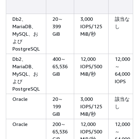
Db2、
20～
3,000
該当な
MariaDB、
399
IOPS/125
し
MySQL、お
GiB
MiB/秒
よび
PostgreSQL
Db2、
400～
12,000
12,000
MariaDB、
65,536
IOPS/500
～
MySQL、お
GiB
MiB/秒
64,000
よび
IOPS
PostgreSQL
Oracle
20～
3,000
該当な
199
IOPS/125
し
GiB
MiB/秒
Oracle
200～
12,000
12,000
65,536
IOPS/500
～
GiB
MiB/秒
64,000