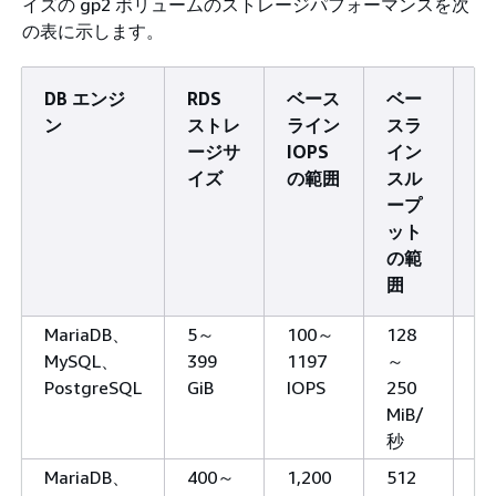
イズの gp2 ボリュームのストレージパフォーマンスを次
の表に示します。
DB エンジ
RDS
ベース
ベー
バ
ン
ストレ
ライン
スラ
ト
ージサ
IOPS
イン
I
イズ
の範囲
スル
ープ
ット
の範
囲
MariaDB、
5～
100～
128
3,
MySQL、
399
1197
～
PostgreSQL
GiB
IOPS
250
MiB/
秒
MariaDB、
400～
1,200
512
12