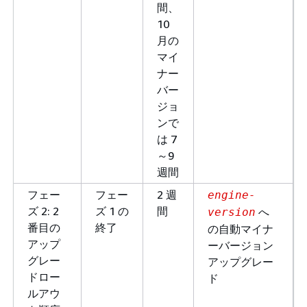
間、
10
月の
マイ
ナー
バー
ジョ
ンで
は 7
～9
週間
フェー
フェー
2 週
engine-
ズ 2: 2
ズ 1 の
間
へ
version
番目の
終了
の自動マイナ
アップ
ーバージョン
グレー
アップグレー
ドロー
ド
ルアウ