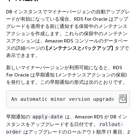
DB インスタンスでマイナーバージョンの自動アップグレ
ードが有効になっている場合、RDS for Oracle はアップ
グレードを適用する前に通知する保留中のメンテナンス
アクションを作成します。これらの保留中のメンテナン
スアクションは、Amazon RDS コンソールのデータベー
スの詳細ページの
[メンテナンスとバックアップ]
タブで
表示できます。
新しいマイナーバージョンが利用可能になると、RDS
for Oracle は早期通知 (メンテナンスアクションの保留)
を発行します。この早期通知の形式は次のとおりです。
An automatic minor version upgrade to 
eng
早期通知の
は、Amazon RDS が DB イン
apply-date
スタンスをアップグレードする日付です。
rollout-
はアップグレードのロールアウト順序 (1 番目、2
order