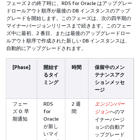
フェーズ 2 の終了時に、RDS for Oracle はアップグレー
ドロールアウト順序が最後の DB インスタンスのアップ
グレードを開始します。このフェーズは、次の四半期の
マイナーバージョンリリースまで続きます。このフェー
ズ中に最初、2 番目、または最後のアップグレードロー
ルアウト順序で作成された新しい DB インスタンスは、
自動的にアップグレードされます。
[Phase]
開始す
時間
保留中のメン
るタイ
テナンスアク
ミング
ションメッセ
ージ
フェー
RDS
2 週
エンジンバー
ズ 0: 早
for
間
へのマ
ジョン
期通知
Oracle
イナーバージ
が新し
ョンの自動ア
いマイ
ップグレード