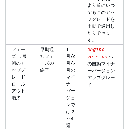
より前にいつ
でもこのアッ
プグレードを
手動で適用し
たりできま
す。
フェー
早期通
1
engine-
ズ 1: 最
知フェ
月/4
へ
version
初のア
ーズの
月/7
の自動マイナ
ップグ
終了
月の
ーバージョン
レード
マイ
アップグレー
ロール
ナー
ド
アウト
バー
順序
ジョ
ンで
は 2
～4
週