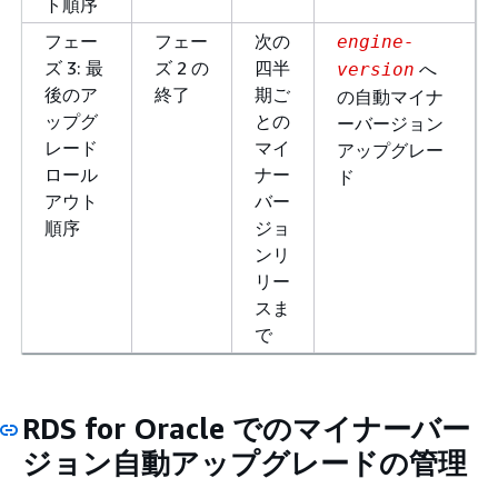
ト順序
フェー
フェー
次の
engine-
ズ 3: 最
ズ 2 の
四半
へ
version
後のア
終了
期ご
の自動マイナ
ップグ
との
ーバージョン
レード
マイ
アップグレー
ロール
ナー
ド
アウト
バー
順序
ジョ
ンリ
リー
スま
で
RDS for Oracle でのマイナーバー
ジョン自動アップグレードの管理