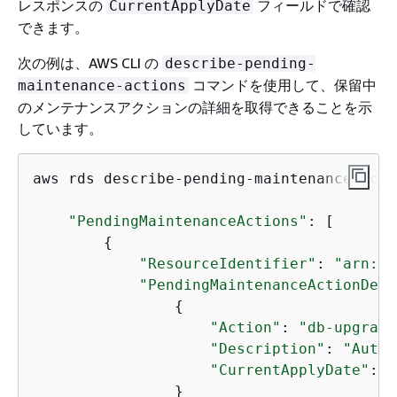
レスポンスの
フィールドで確認
CurrentApplyDate
できます。
次の例は、AWS CLI の
describe-pending-
コマンドを使用して、保留中
maintenance-actions
のメンテナンスアクションの詳細を取得できることを示
しています。
aws rds describe-pending-maintenance-actio
"PendingMaintenanceActions"
: [

{
"ResourceIdentifier"
: 
"arn:aw
"PendingMaintenanceActionDeta
{
"Action"
: 
"db-upgrade
"Description"
: 
"Autom
"CurrentApplyDate"
: 
"
                }
