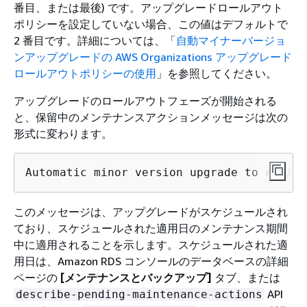
番目、または最後) です。アップグレードロールアウト
ポリシーを設定していない場合、この値はデフォルトで
2 番目です。詳細については、「
自動マイナーバージョ
ンアップグレードの AWS Organizations アップグレード
ロールアウトポリシーの使用
」を参照してください。
アップグレードのロールアウトフェーズが開始される
と、保留中のメンテナンスアクションメッセージは次の
形式に変わります。
Automatic minor version upgrade to 
engine
このメッセージは、アップグレードがスケジュールされ
ており、スケジュールされた適用日のメンテナンス期間
中に適用されることを示します。スケジュールされた適
用日は、Amazon RDS コンソールのデータベースの詳細
ページの
[メンテナンスとバックアップ]
タブ、または
API
describe-pending-maintenance-actions