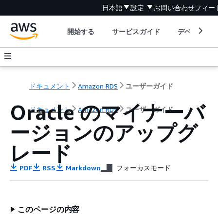
日本語
設定
お問い合わせ
フィー
開始する
サービスガイド
デベロッパ
ドキュメント
Amazon RDS
ユーザーガイド
Oracle のマイナーバ
ドキュメント
Amazon RDS
ユーザーガイド
ージョンのアップグ
レード
PDF
RSS
Markdown
フォーカスモード
このページの内容