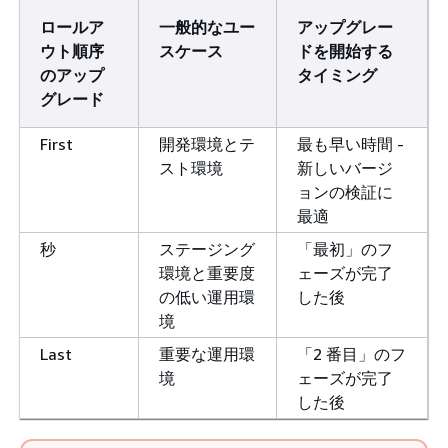
ロールア
一般的なユー
アップグレー
ウト順序
スケース
ドを開始する
のアップ
タイミング
グレード
First
開発環境とテ
最も早い時間 -
スト環境
新しいバージ
ョンの検証に
最適
秒
ステージング
「最初」のフ
環境と重要度
ェーズが完了
の低い運用環
した後
境
Last
重要な運用環
「2 番目」のフ
境
ェーズが完了
した後