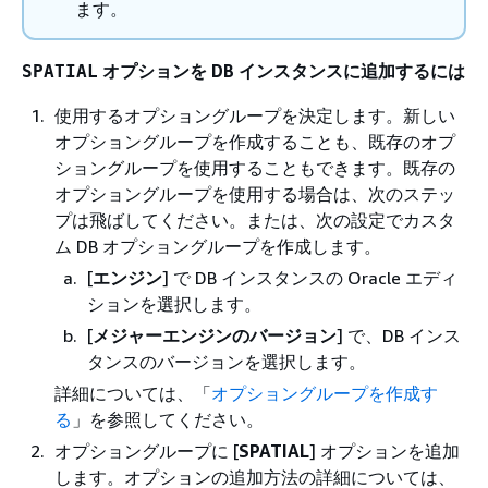
ます。
オプションを DB インスタンスに追加するには
SPATIAL
使用するオプショングループを決定します。新しい
オプショングループを作成することも、既存のオプ
ショングループを使用することもできます。既存の
オプショングループを使用する場合は、次のステッ
プは飛ばしてください。または、次の設定でカスタ
ム DB オプショングループを作成します。
[
エンジン
] で DB インスタンスの Oracle エディ
ションを選択します。
[
メジャーエンジンのバージョン
] で、DB インス
タンスのバージョンを選択します。
詳細については、「
オプショングループを作成す
る
」を参照してください。
オプショングループに [
SPATIAL
] オプションを追加
します。オプションの追加方法の詳細については、