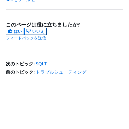
このページは役に立ちましたか?
はい
いいえ
フィードバックを送信
次のトピック:
SQLT
前のトピック:
トラブルシューティング