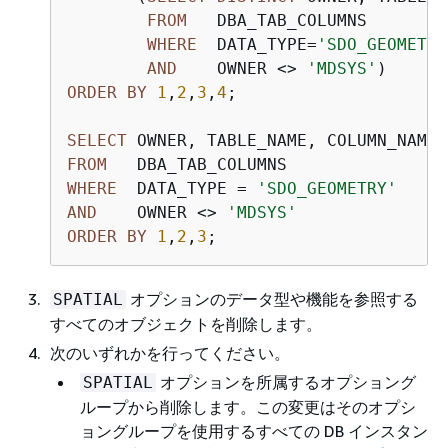
FROM
   DBA_TAB_COLUMNS

WHERE
  DATA_TYPE
=
'SDO_GEOMETRY
AND
    OWNER 
<>
'MDSYS'
ORDER
BY
1
,
2
,
3
,
4
;

SELECT
FROM
WHERE
  DATA_TYPE 
=
'SDO_GEOMETRY'
AND
    OWNER 
<>
'MDSYS'
ORDER
BY
1
,
2
,
3
;
オプションのデータ型や機能を参照する
SPATIAL
すべてのオブジェクトを削除します。
次のいずれかを行ってください。
オプションを所属するオプショング
SPATIAL
ループから削除します。この変更はそのオプシ
ョングループを使用するすべての DB インスタン