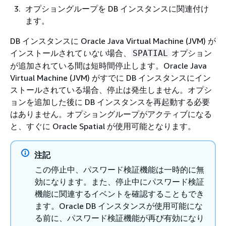
オプショングループを DB インスタンスに関連付け
ます。
DB インスタンスに Oracle Java Virtual Machine (JVM) が
インストールされて
いない
場合、
オプション
SPATIAL
が追加されている間は短時間停止します。Oracle Java
Virtual Machine (JVM) がすでに DB インスタンスにイン
ストールされている場合、停止は発生しません。オプシ
ョンを追加した後に DB インスタンスを再起動する必要
はありません。オプショングループがアクティブになる
と、すぐに Oracle Spatial が使用可能となります。
注記
この停止中、パスワード検証機能は一時的に無
効になります。また、停止中にパスワード検証
機能に関連するイベントを確認することもでき
ます。Oracle DB インスタンスが使用可能にな
る前に、パスワード検証機能が再び有効になり