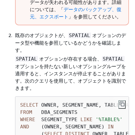
データが失われる可能性があります。詳細
については、「
データのバックアップ、復
元、エクスポート
」を参照してください。
既存のオブジェクトが、
オプションのデ
SPATIAL
ータ型や機能を参照しているかどうかを確認しま
す。
オプションが存在する場合、
SPATIAL
SPATIAL
オプションを持たない新しいオプショングループを
適用すると、インスタンスが停止することがありま
す。次のクエリを使用して、オブジェクトを識別で
きます。
SELECT
 OWNER, SEGMENT_NAME, TABLESPACE
FROM
WHERE
  SEGMENT_TYPE 
LIKE
'%TABLE%'
AND
    (OWNER, SEGMENT_NAME) 
IN
       (
SELECT
DISTINCT
 OWNER, TABLE_N