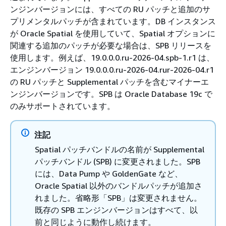
ンジンバージョンには、すべての RU パッチと追加のサ
プリメンタルパッチが含まれています。DB インスタンス
が Oracle Spatial を使用していて、Spatial オプションに
関連する追加のパッチが必要な場合は、SPB リリースを
使用します。例えば、19.0.0.0.ru-2026-04.spb-1.r1 は、
エンジンバージョン 19.0.0.0.ru-2026-04.rur-2026-04.r1
の RU パッチと Supplemental パッチを含むマイナーエ
ンジンバージョンです。SPB は Oracle Database 19c で
のみサポートされています。
注記
Spatial パッチバンドルの名前が Supplemental
パッチバンドル (SPB) に変更されました。SPB
には、Data Pump や GoldenGate など、
Oracle Spatial 以外のバンドルパッチが追加さ
れました。省略形「SPB」は変更されません。
既存の SPB エンジンバージョンはすべて、以
前と同じように動作し続けます。