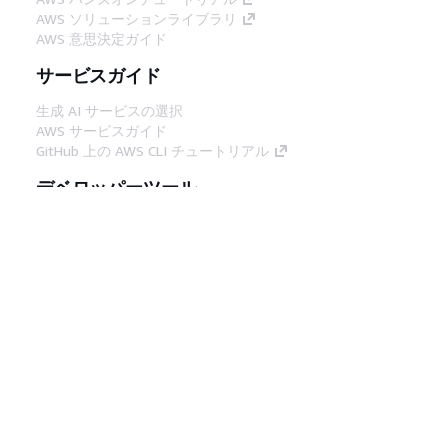
AWS ソリューションライブラリ
AWS 意思決定ガイド
サービスガイド
生成 AI サービスの選択
AWS サービスガイド
GitHub 上の AWS CLI チュートリアル
デベロッパーツール
AWS コード例ライブラリ
AWS CLI
AWS Builder Center
AWS デベロッパーツールブログ
役立つリンク
AWS ドキュメント MCP サーバーをダウンロー
ド
AWS コンソールにサインイン
AWS re:Post