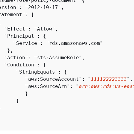
ssume-role-policy-document '
{
ersion": "2012-10-17",

atement": [

{
  "Effect": "Allow",

  "Principal": 
{
     "Service": "rds.amazonaws.com"

  },

  "Action": "sts:AssumeRole",

  "Condition": 
{
      "StringEquals": 
{
         "aws:SourceAccount": "
111122223333
",

         "aws:SourceArn": "
arn:aws:rds:us-eas
        }

     }


