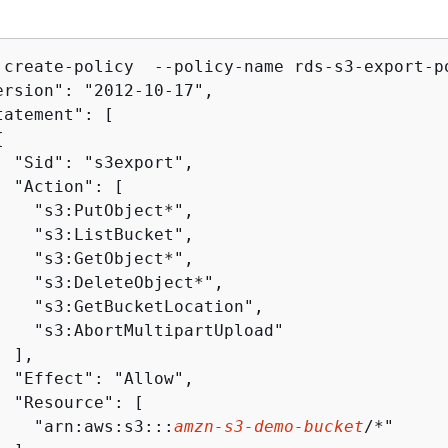
 create-policy  --policy-name rds-s3-export-p
ersion": "2012-10-17",

atement": [

{
  "Sid": "s3export",

  "Action": [

    "s3:PutObject*",

    "s3:ListBucket",

    "s3:GetObject*",

    "s3:DeleteObject*",

    "s3:GetBucketLocation",

    "s3:AbortMultipartUpload"

 ],

  "Effect": "Allow",

  "Resource": [

    "arn:aws:s3:::
amzn-s3-demo-bucket
/*"
