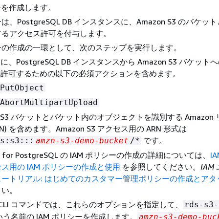
シーを作成します。
PostgreSQL DB
インスタンス
に、Amazon S3 のバケッ
するアクセス許可を付与します。
ーの作成の一環として、次のステップを実行します。
、PostgreSQL DB
インスタンス
から Amazon S3 バケッ
を許可するための以下の必須アクションを含めます。
PutObject
AbortMultipartUpload
on S3 バケットとバケット内のオブジェクトを識別する Amazon
RN) を含めます。Amazon S3 アクセス用の ARN 形式は
です。
s:s3:::
amzn-s3-demo-bucket
/*
 for PostgreSQL
の IAM ポリシーの作成の詳細については、
I
ス用の IAM ポリシーの作成と使用
を参照してください。
IAM
ュートリアル: はじめてのカスタマー管理ポリシーの作成とアタ
さい。
S CLI コマンドでは、これらのオプションを指定して、
rds-s3-
う名前の IAM ポリシーを作成します。
amzn-s3-demo-buc