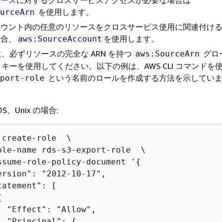
ソースに対するクロスサービスアクセスが必要な場合は
を使用します。
urceArn
カウント内の任意のリソースをクロスサービス使用に関連付け
場合、
を使用します。
aws:SourceAccount
、必ずリソースの完全な ARN を持つ
グロ
aws:SourceArn
キーを使用してください。以下の例は、AWS CLI コマンドを
という名前のロールを作成する方法を示してい
port-role
OS、Unix の場合:
 create-role  \

ole-name rds-s3-export-role  \

ssume-role-policy-document '
{
ersion": "2012-10-17",

atement": [

{
  "Effect": "Allow",

  "Principal": 
{