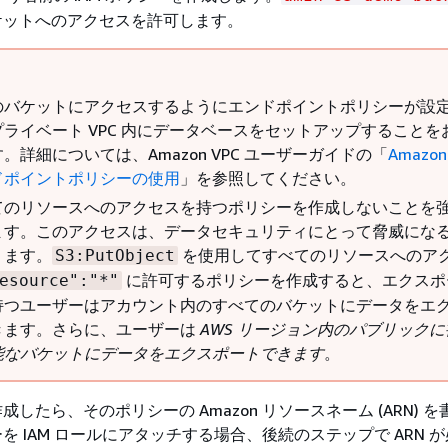
ケットへのアクセスを許可します。
のバケットにアクセスするようにエンドポイントポリシーが設
プライベート VPC 内にデータベースをセットアップすることを
。詳細については、Amazon VPC ユーザーガイドの「
Amazon
ドポイントポリシーの使用
」を参照してください。
てのリソースへのアクセスを持つポリシーを作成しないことを
ます。このアクセスは、データセキュリティにとって脅威にな
ります。
を使用してすべてのリソースへのア
S3:PutObject
に許可するポリシーを作成すると、エクスポ
esource":"*"
持つユーザーはアカウント内のすべてのバケットにデータをエ
きます。さらに、ユーザーは
AWS リージョン内のパブリック
能なバケットにデータをエクスポートできます
。
成したら、そのポリシーの Amazon リソースネーム (ARN) 
を IAM ロールにアタッチする場合、後続のステップで ARN 