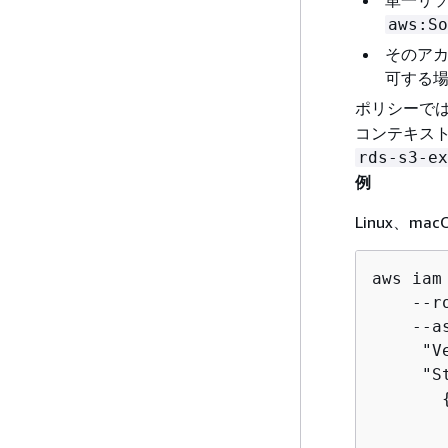
単一リ
aws:So
そのア
可する
ポリシーでは
コンテキスト
rds-s3-ex
例
Linux、mac
aws iam
    --r
    --a
     "V
     "St
       
       