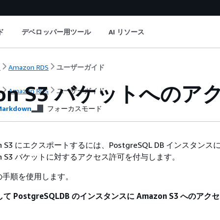
ド
デベロッパー用ツール
AI リソース
ト
Amazon RDS
ユーザーガイド
zon S3 バケットへの
ト
Amazon RDS
ユーザーガイド
arkdown
フォーカスモード
n S3 にエクスポートするには、PostgreSQL DB
インスタンス
on S3 バケットに対するアクセス許可を付与します。
の手順を使用します。
 PostgreSQLDB の
インスタンス
に Amazon S3 へのア