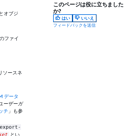
このページは役に立ちました
か?
トとオブジ
はい
いいえ
フィードバックを送信
トへのファイ
 リソースネ
AM データ
 ユーザーガ
ッチ
」も参
export-
とい
ket