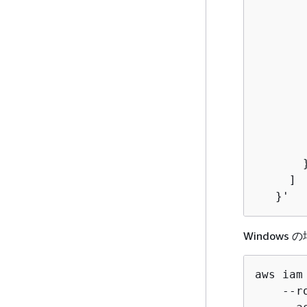
       
        
       
       
       
       
       
        
        
       }
     ] 

   }'
Windows の
aws iam
    --r