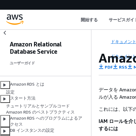
開始する
サービスガイ
ドキュメン
Amazon Relational
Database Service
Ama
ドキュメン
ユーザーガイド
PDF
RSS
M
Amazon RDS とは
データを Amazo
設定
ルが入る Amaz
スタート方法
チュートリアルとサンプルコード
これには、以下
Amazon RDS のベストプラクティス
Amazon RDS へのプログラムによるア
IAM ロールを介して
クセス
するには
DB インスタンスの設定