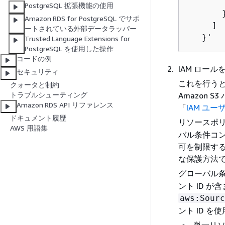
        
PostgreSQL 拡張機能の使用
       }
Amazon RDS for PostgreSQL でサポ
     ] 

ートされている外部データラッパー
   }'
Trusted Language Extensions for
PostgreSQL を使用した操作
コードの例
IAM ロー
セキュリティ
これを行う
クォータと制約
Amazon
トラブルシューティング
Amazon RDS API リファレンス
「
IAM ユ
ドキュメント履歴
リソースポ
AWS 用語集
バル条件コ
可を制限す
な保護方法
グローバル
ント ID 
aws:Sourc
ント ID 