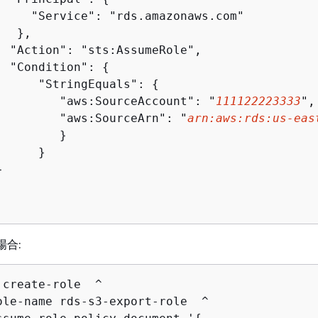
     "Service": "rds.amazonaws.com"

  },

  "Action": "sts:AssumeRole",

  "Condition": 
{
      "StringEquals": 
{
         "aws:SourceAccount": "
111122223333
",

         "aws:SourceArn": "
arn:aws:rds:us-eas
        }

     }



場合:
 create-role  ^

ole-name rds-s3-export-role  ^
