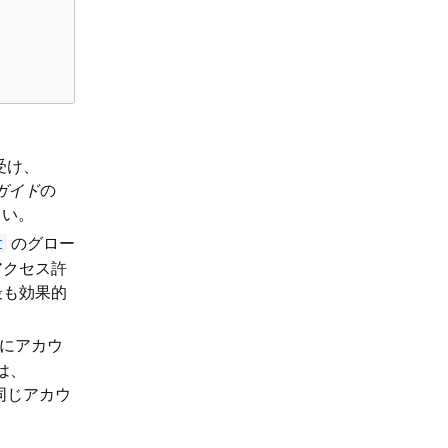
受け、
ーガイド
の
さい。
のグロー
t
アクセス許
最も効果的
にアカウ
は、
同じアカウ