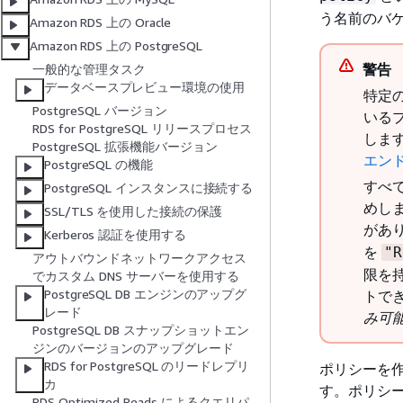
う名前のバ
Amazon RDS 上の Oracle
Amazon RDS 上の PostgreSQL
警告
一般的な管理タスク
データベースプレビュー環境の使用
特定
PostgreSQL バージョン
いる
RDS for PostgreSQL リリースプロセス
します
PostgreSQL 拡張機能バージョン
エン
PostgreSQL の機能
すべ
PostgreSQL インスタンスに接続する
めし
SSL/TLS を使用した接続の保護
があ
Kerberos 認証を使用する
を
"R
アウトバウンドネットワークアクセス
限を
でカスタム DNS サーバーを使用する
PostgreSQL DB エンジンのアップグ
トで
レード
み可
PostgreSQL DB スナップショットエン
ジンのバージョンのアップグレード
RDS for PostgreSQL のリードレプリ
ポリシーを作
カ
す。ポリシー
RDS Optimized Reads によるクエリパ