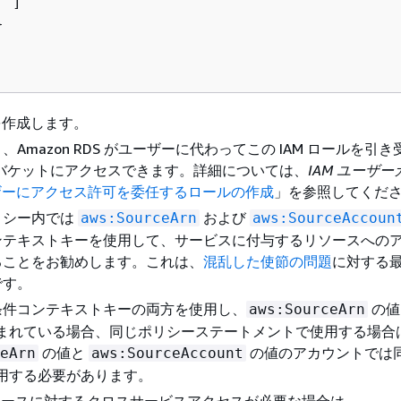
 ] 



ルを作成します。
と、
Amazon RDS
がユーザーに代わってこの IAM ロールを引き
 S3 バケットにアクセスできます。詳細については、
IAM ユーザ
ーザーにアクセス許可を委任するロールの作成
」を参照してくだ
リシー内では
および
aws:SourceArn
aws:SourceAccoun
ンテキストキーを使用して、サービスに付与するリソースへの
ることをお勧めします。これは、
混乱した使節の問題
に対する
です。
条件コンテキストキーの両方を使用し、
の値
aws:SourceArn
が含まれている場合、同じポリシーステートメントで使用する場合
の値と
の値のアカウントでは
eArn
aws:SourceAccount
を使用する必要があります。