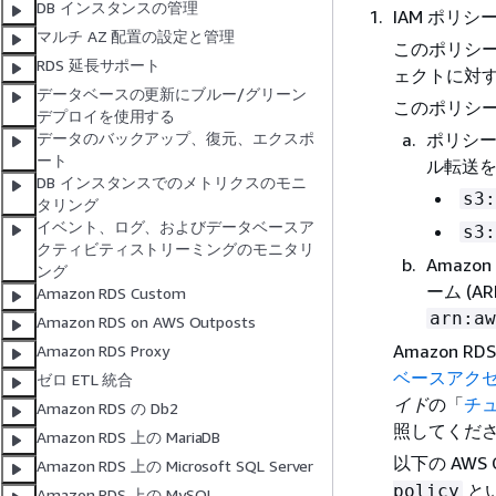
DB インスタンスの管理
IAM ポリ
マルチ AZ 配置の設定と管理
このポリシーは、
RDS 延長サポート
ェクトに対
データベースの更新にブルー/グリーン
このポリシ
デプロイを使用する
ポリシーに
データのバックアップ、復元、エクスポ
ート
ル転送
DB インスタンスでのメトリクスのモニ
s3:
タリング
イベント、ログ、およびデータベースア
s3:
クティビティストリーミングのモニタリ
Amaz
ング
ーム (A
Amazon RDS Custom
arn:aw
Amazon RDS on AWS Outposts
Amazon RDS
Amazon RDS Proxy
ベースアクセ
ゼロ ETL 統合
イド
の「
チ
Amazon RDS の Db2
照してくだ
Amazon RDS 上の MariaDB
以下の AW
Amazon RDS 上の Microsoft SQL Server
とい
policy
Amazon RDS 上の MySQL