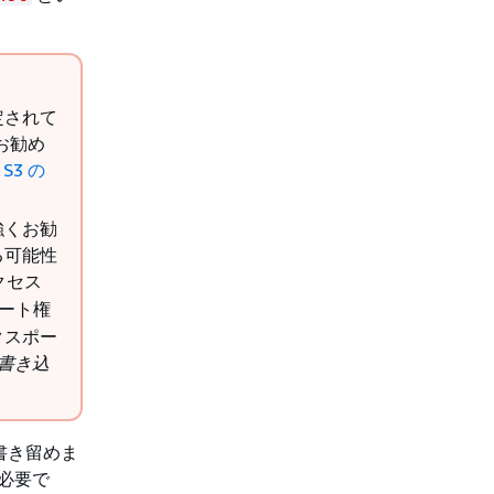
定されて
お勧め
 S3 の
強くお勧
る可能性
クセス
ート権
クスポー
に書き込
を書き留めま
が必要で