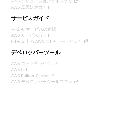
AWS ソリューションライブラリ
AWS 意思決定ガイド
サービスガイド
生成 AI サービスの選択
AWS サービスガイド
GitHub 上の AWS CLI チュートリアル
デベロッパーツール
AWS コード例ライブラリ
AWS CLI
AWS Builder Center
AWS デベロッパーツールブログ
役立つリンク
AWS ドキュメント MCP サーバーをダウンロー
ド
AWS コンソールにサインイン
AWS re:Post