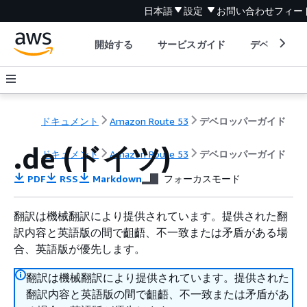
日本語
設定
お問い合わせ
フィー
開始する
サービスガイド
デベロッパ
ドキュメント
Amazon Route 53
デベロッパーガイド
.de (ドイツ)
ドキュメント
Amazon Route 53
デベロッパーガイド
PDF
RSS
Markdown
フォーカスモード
翻訳は機械翻訳により提供されています。提供された翻
訳内容と英語版の間で齟齬、不一致または矛盾がある場
合、英語版が優先します。
翻訳は機械翻訳により提供されています。提供された
翻訳内容と英語版の間で齟齬、不一致または矛盾があ