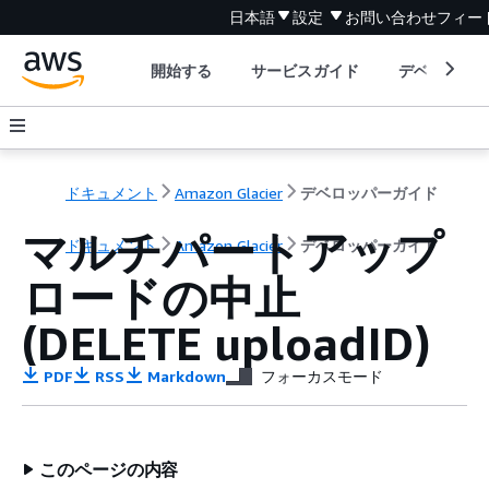
日本語
設定
お問い合わせ
フィー
開始する
サービスガイド
デベロッパ
ドキュメント
Amazon Glacier
デベロッパーガイド
マルチパートアップ
ドキュメント
Amazon Glacier
デベロッパーガイド
ロードの中止
(DELETE uploadID)
PDF
RSS
Markdown
フォーカスモード
このページの内容