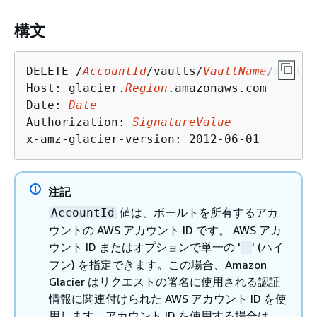
構文
DELETE /
AccountId
/vaults/
VaultName
/multip
Host: glacier.
Region
.amazonaws.com

Date: 
Date
Authorization: 
SignatureValue
x-amz-glacier-version: 2012-06-01
注記
値は、ボールトを所有するアカ
AccountId
ウントの AWS アカウント ID です。 AWS アカ
ウント ID またはオプションで単一の '
' (ハイ
-
フン) を指定できます。この場合、Amazon
Glacier はリクエストの署名に使用される認証
情報に関連付けられた AWS アカウント ID を使
用します。アカウント ID を使用する場合は、