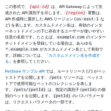
この形式で、
は、API Gateway によって生
{
api-id}
成された API 識別子を示します。
変数は、
{
region}
API 作成時に選択した AWS リージョン (
な
us-east-1
ど) を表します。カスタムドメイン名は、有効のインタ
ーネットドメインの下に存在するユーザーが使いやすい
任意の名前です。たとえば、
のインター
example.com
ネットドメインを登録している場合は、あらゆる
がカスタムドメイン名として有効で
*.example.com
す。詳細については、「
カスタムドメイン名を作成す
る
」を参照してください。
PetStore サンプル API
では、ルートリソース (
) がペッ
/
トストアを公開します。
リソースは、ペットス
/pets
トアで使用可能なペットのコレクションを表しま
す。
は、指定の識別子 (
) の個
/pets/
{
petId}
petId
別のペットを公開します。
のパスパラメータ
{
petId}
は、リクエストパラメータの一部です。