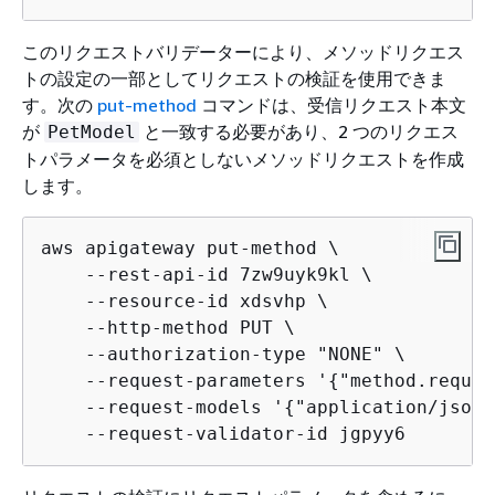
このリクエストバリデーターにより、メソッドリクエス
トの設定の一部としてリクエストの検証を使用できま
す。次の
put-method
コマンドは、受信リクエスト本文
が
と一致する必要があり、2 つのリクエス
PetModel
トパラメータを必須としないメソッドリクエストを作成
します。
aws apigateway put-method \

    --rest-api-id 7zw9uyk9kl \

    --resource-id xdsvhp \

    --http-method PUT \

    --authorization-type "NONE" \

    --request-parameters '
{
"method.reques
    --request-models '
{
"application/json"
    --request-validator-id jgpyy6