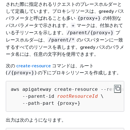
された際に指定されるリクエストのプレースホルダーと
して定義しています。プロキシリソースは、greedy パス
パラメータと呼ばれることも多い
の特別な
{
proxy+}
パスパラメータで示されます。
マークは、付加されて
+
いる子リソースを示します。
プ
/parent/
{
proxy+}
レースホルダ―は、
のパスパターンに一致
/parent/*
するすべてのリソースを表します。greedy パスのパラメ
ータ名には、任意の文字列を使用できます。
次の
create-resource
コマンドは、ルート
(
) の下にプロキシリソースを作成します。
/
{
proxy+}
aws apigateway create-resource --rest-api
    --parent-id 
rootResourceId
 \

    --path-part 
{
proxy+}
出力は次のようになります。