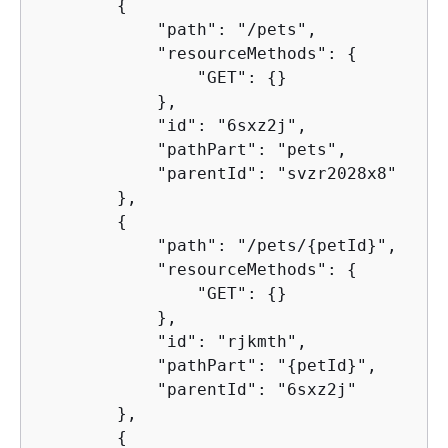
{
            "path": "/pets", 

            "resourceMethods": 
{
                "GET": 
{
}

            }, 

            "id": "6sxz2j", 

            "pathPart": "pets", 

            "parentId": "svzr2028x8"

        }, 

{
            "path": "/pets/
{
petId}", 

            "resourceMethods": 
{
                "GET": 
{
}

            }, 

            "id": "rjkmth", 

            "pathPart": "
{
petId}", 

            "parentId": "6sxz2j"

        }, 

{