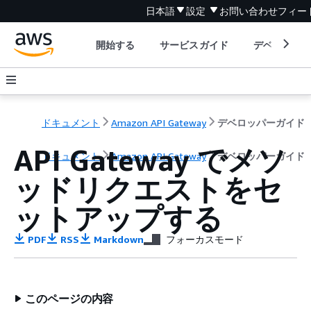
日本語
設定
お問い合わせ
フィー
開始する
サービスガイド
デベロッパ
ドキュメント
Amazon API Gateway
デベロッパーガイド
API Gateway でメソ
ドキュメント
Amazon API Gateway
デベロッパーガイド
ッドリクエストをセ
ットアップする
PDF
RSS
Markdown
フォーカスモード
このページの内容