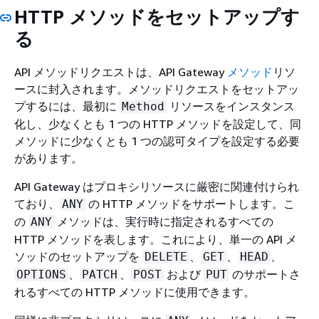
HTTP メソッドをセットアップす
る
API メソッドリクエストは、API Gateway
メソッド
リソ
ースに封入されます。メソッドリクエストをセットアッ
プするには、最初に
リソースをインスタンス
Method
化し、少なくとも 1 つの HTTP メソッドを設定して、同
メソッドに少なくとも 1 つの認可タイプを設定する必要
があります。
API Gateway はプロキシリソースに厳密に関連付けられ
ており、
の HTTP メソッドをサポートします。こ
ANY
の
メソッドは、実行時に指定されるすべての
ANY
HTTP メソッドを表します。これにより、単一の API メ
ソッドのセットアップを
、
、
、
DELETE
GET
HEAD
、
、
および
のサポートさ
OPTIONS
PATCH
POST
PUT
れるすべての HTTP メソッドに使用できます。