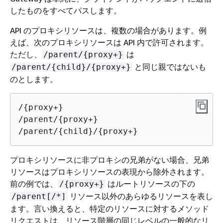
したものをすべてパスします。
API のプロキシリソースは、複数の場合があります。例
えば、次のプロキシリソースは API 内で許可されます。
ただし、
は
/parent/
{
proxy+}
と同じ親ではないも
/parent/
{
child}/
{
proxy+}
のとします。
/
{
proxy+}

/parent/
{
proxy+}

/parent/
{
child}/
{
proxy+}
プロキシリソースに非プロキシの兄弟がない場合、兄弟
リソースはプロキシリソースの表現から除外されます。
前の例では、
はルートリソースの下の
/
{
proxy+}
リソース以外のあらゆるリソースを表し
/parent[/*]
ます。言い換えると、特定のリソースに対するメソッド
リクエストは、リソース階層の同じレベルの一般的なリ