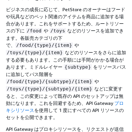
ビジネスの成長に応じて、PetStore のオーナーはフード
や玩具などのペット関連のアイテムを商品に追加する場
合があります。これをサポートするため、ルートリソー
スの下に
や
などのリソースを追加でき
/food
/toys
ます。各販売カテゴリの下
で、
や
/food/
{
type}/
{
item}
などのリソースをさらに追加
/toys/
{
type}/
{
item}
する必要もあります。この手順には手間がかかる場合が
あります。ミドルレイヤー
をリソースパス
{
subtype}
に追加してパス階層を
や
/food/
{
type}/
{
subtype}/
{
item}
などに変更す
/toys/
{
type}/
{
subtype}/
{
item}
ると、この変更によって既存の API のセットアップは無
効になります。これを回避するため、API Gateway
プロ
キシリソース
を使用して 1 度にすべての API リソースの
セットを公開できます。
API Gateway はプロキシリソースを、リクエストが送信