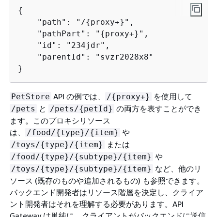
{
    "path": "/
{
proxy+}", 

    "pathPart": "
{
proxy+}", 

    "id": "234jdr", 

    "parentId": "svzr2028x8"

}
API の例では、
を使用して
PetStore
/
{
proxy+}
と
の両方を表すことができ
/pets
/pets/
{
petId}
ます。このプロキシリソース
は、
や
/food/
{
type}/
{
item}
または
/toys/
{
type}/
{
item}
や
/food/
{
type}/
{
subtype}/
{
item}
など、他のリ
/toys/
{
type}/
{
subtype}/
{
item}
ソース (既存のものや追加されるもの) も参照できます。
バックエンド開発者はリソース階層を決定し、クライア
ント開発者はそれを理解する必要があります。API
Gateway は単純に、クライアントがバックエンドに送信