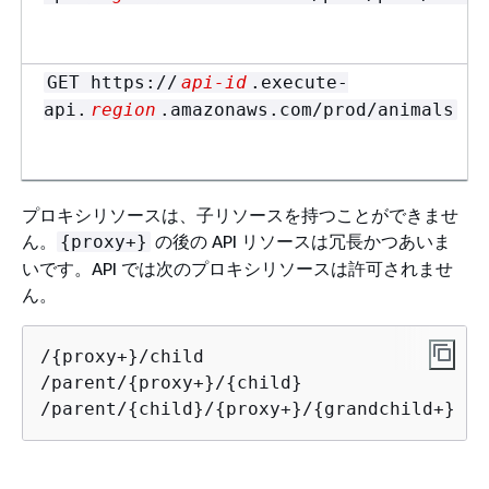
GET https://
api-id
.execute-
api.
region
.amazonaws.com/prod/animals
プロキシリソースは、子リソースを持つことができませ
ん。
の後の API リソースは冗長かつあいま
{
proxy+}
いです。API では次のプロキシリソースは許可されませ
ん。
/
{
proxy+}/child

/parent/
{
proxy+}/
{
child}

/parent/
{
child}/
{
proxy+}/
{
grandchild+}