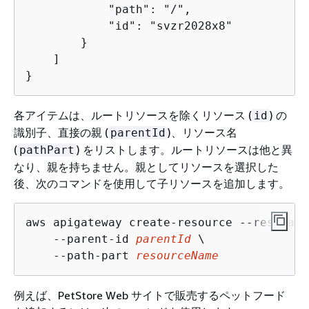
            "path": "/", 

            "id": "svzr2028x8"

        }

    ]

}
各アイテムは、ルートリソースを除くリソース (
) の
id
識別子、直接の親 (
)、リソース名
parentId
(
) をリストします。ルートリソースは他と異
pathPart
なり、親を持ちません。親としてリソースを選択した
後、次のコマンドを使用して子リソースを追加します。
aws apigateway create-resource --rest-api
    --parent-id 
parentId
 \

    --path-part 
resourceName
例えば、PetStore Web サイトで販売するペットフード