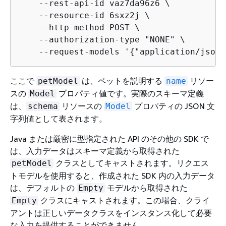
    --rest-api-id vaz7da96z6 \

    --resource-id 6sxz2j \

    --http-method POST \

    --authorization-type "NONE" \

    --request-models '
{
"application/json"
ここで
は、ペットを説明する
リソー
petModel
name
スの
プロパティ値です。実際のスキーマ定義
Model
は、
リソースの
プロパティの JSON 文
schema
Model
字列値として表されます。
Java または厳密に型指定された API のその他の SDK で
は、入力データはスキーマ定義から取得された
クラスとしてキャストされます。リクエス
petModel
トモデルを使用すると、作成された SDK 内の入力データ
は、デフォルトの
モデルから取得された
Empty
クラスにキャストされます。この場合、クライ
Empty
アントは正しいデータクラスをインスタンス化して必要
な入力を提供することができません。