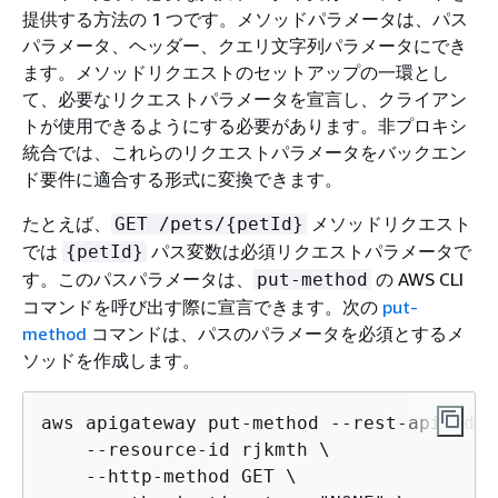
提供する方法の 1 つです。メソッドパラメータは、パス
パラメータ、ヘッダー、クエリ文字列パラメータにでき
ます。メソッドリクエストのセットアップの一環とし
て、必要なリクエストパラメータを宣言し、クライアン
トが使用できるようにする必要があります。非プロキシ
統合では、これらのリクエストパラメータをバックエン
ド要件に適合する形式に変換できます。
たとえば、
メソッドリクエスト
GET /pets/
{
petId}
では
パス変数は必須リクエストパラメータで
{
petId}
す。このパスパラメータは、
の AWS CLI
put-method
コマンドを呼び出す際に宣言できます。次の
put-
method
コマンドは、パスのパラメータを必須とするメ
ソッドを作成します。
aws apigateway put-method --rest-api-id v
    --resource-id rjkmth \

    --http-method GET \
