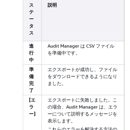
ス
説明
テ
ー
タ
ス
進
Audit Manager は CSV ファイル
行
を準備中です。
中
準
エクスポートが成功し、ファイル
備
をダウンロードできるようになり
完
ました。
了
[エ
エクスポートに失敗しました。こ
ラ
の場合、Audit Manager は、エラ
ー]
ーについて説明するメッセージを
表示します。
これらのエラーを解決する方法の